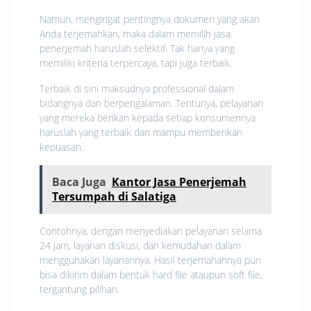
Namun, mengingat pentingnya dokumen yang akan
Anda terjemahkan, maka dalam memilih jasa
penerjemah haruslah selektif. Tak hanya yang
memiliki kriteria terpercaya, tapi juga terbaik.
Terbaik di sini maksudnya professional dalam
bidangnya dan berpengalaman. Tentunya, pelayanan
yang mereka berikan kepada setiap konsumennya
haruslah yang terbaik dan mampu memberikan
kepuasan.
Baca Juga
Kantor Jasa Penerjemah
Tersumpah di Salatiga
Contohnya, dengan menyediakan pelayanan selama
24 jam, layanan diskusi, dan kemudahan dalam
menggunakan layanannya. Hasil terjemahannya pun
bisa dikirim dalam bentuk hard file ataupun soft file,
tergantung pilihan.