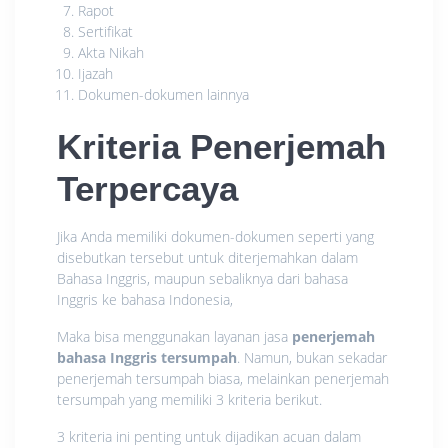
Rapot
Sertifikat
Akta Nikah
Ijazah
Dokumen-dokumen lainnya
Kriteria Penerjemah
Terpercaya
Jika Anda memiliki dokumen-dokumen seperti yang
disebutkan tersebut untuk diterjemahkan dalam
Bahasa Inggris, maupun sebaliknya dari bahasa
Inggris ke bahasa Indonesia,
Maka bisa menggunakan layanan jasa
penerjemah
bahasa Inggris tersumpah
. Namun, bukan sekadar
penerjemah tersumpah biasa, melainkan penerjemah
tersumpah yang memiliki 3 kriteria berikut.
3 kriteria ini penting untuk dijadikan acuan dalam