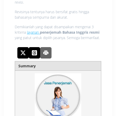
revisi.
Revisinya tentunya harus bersifat gratis hingga
bahasanya sempurna dan akurat.
Demikianlah yang dapat disampaikan mengenai 3
kriteria
layanan
penerjemah Bahasa Inggris resmi
yang patut untuk dipilih jasanya. Semoga bermanfaat.
Summary