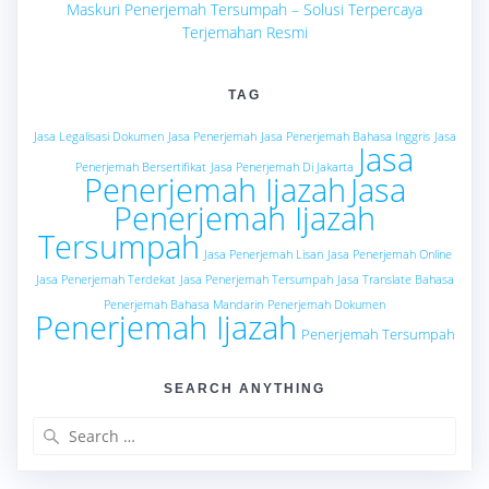
Maskuri Penerjemah Tersumpah – Solusi Terpercaya
Terjemahan Resmi
TAG
Jasa Legalisasi Dokumen
Jasa Penerjemah
Jasa Penerjemah Bahasa Inggris
Jasa
Jasa
Penerjemah Bersertifikat
Jasa Penerjemah Di Jakarta
Penerjemah Ijazah
Jasa
Penerjemah Ijazah
Tersumpah
Jasa Penerjemah Lisan
Jasa Penerjemah Online
Jasa Penerjemah Terdekat
Jasa Penerjemah Tersumpah
Jasa Translate Bahasa
Penerjemah Bahasa Mandarin
Penerjemah Dokumen
Penerjemah Ijazah
Penerjemah Tersumpah
SEARCH ANYTHING
Search
for: