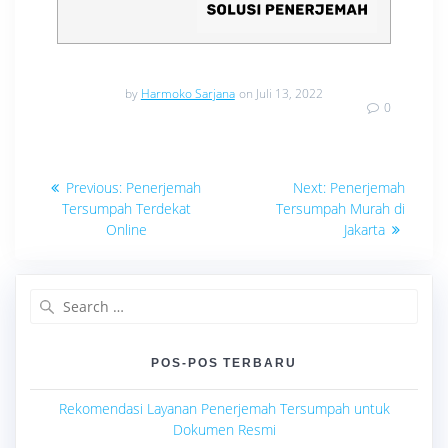
by
Harmoko Sarjana
on Juli 13, 2022
0
Navigasi
Previous
Next
Previous:
Penerjemah
Next:
Penerjemah
post:
post:
pos
Tersumpah Terdekat
Tersumpah Murah di
Online
Jakarta
Search
for:
POS-POS TERBARU
Rekomendasi Layanan Penerjemah Tersumpah untuk
Dokumen Resmi