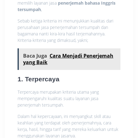
memilih layanan jasa
penerjemah bahasa Inggris
tersumpah
,
Sebab ketiga kriteria ini menunjukkan kualitas dari
perusahaan jasa penerjemahan tersumpah dan
bagaimana nanti kira-kira hasil terjemahannya.
Kriteria-kriteria yang dimaksud, yakni;
Baca Juga
Cara Menjadi Penerjemah
yang Baik
1. Terpercaya
Terpercaya merupakan kriteria utama yang
mempengaruhi kualitas suatu layanan jasa
penerjemah tersumpah.
Dalam hal kepercayaan, ini menyangkut skill atau
keahlian yang terdapat oleh penerjemahnya, cara
kerja, hasil, hingga tarif yang mereka keluarkan untuk
menggunakan layanan jasanya.