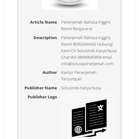
Article Name
Penerjemah Bahasa Inggris
Resmi Bergaransi
Description
Penerjemah Bahasa Inggris
Resmi BERGARANSI Hubungi
Kami CV Solusindo Karya Nusa
Chat WA 08999045858 email
info@solusipenerjemah.com
Author
Kantor Penerjemah
Tersumpah
Publisher Name
Solusindo Karya Nusa
Publisher Logo