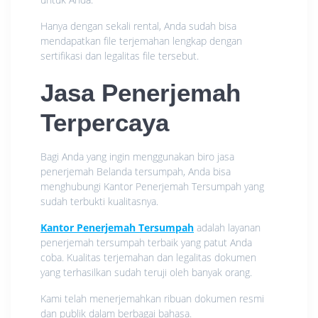
Hanya dengan sekali rental, Anda sudah bisa
mendapatkan file terjemahan lengkap dengan
sertifikasi dan legalitas file tersebut.
Jasa Penerjemah
Terpercaya
Bagi Anda yang ingin menggunakan biro jasa
penerjemah Belanda tersumpah, Anda bisa
menghubungi Kantor Penerjemah Tersumpah yang
sudah terbukti kualitasnya.
Kantor Penerjemah Tersumpah
adalah layanan
penerjemah tersumpah terbaik yang patut Anda
coba. Kualitas terjemahan dan legalitas dokumen
yang terhasilkan sudah teruji oleh banyak orang.
Kami telah menerjemahkan ribuan dokumen resmi
dan publik dalam berbagai bahasa.