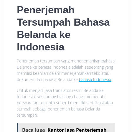
Penerjemah
Tersumpah Bahasa
Belanda ke
Indonesia
Penerjemah tersumpah yang menerjemahkan bahasa
Belanda ke bahasa Indonesia adalah seseorang yang
memiliki keahlian dalam menerjemahkan teks atau
dokumen dari bahasa Belanda ke
bahasa Indonesia
.
Untuk menjadi jasa translator resmi Belanda ke
Indonesia, seseorang biasanya harus memenuhi
persyaratan tertentu seperti memiliki sertifikasi atau
sumpah sebagai penerjemah bahasa Belanda
tersumpah.
Baca Juga
Kantor Jasa Penterjemah