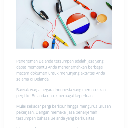
Penerjemah Belanda tersumpah adalah jasa yang
dapat membantu Anda menerjemahkan berbagai
macam dokumen untuk menunjang aktivitas Anda
selama di Belanda.
Banyak warga negara Indonesia yang memutuskan
pergi ke Belanda untuk berbagai keperluan.
Mulai sekadar pergi berlibur hingga mengurus urusan
pekerjaan. Dengan memakai jasa penerjemah
tersumpah bahasa Belanda yang berkualitas,