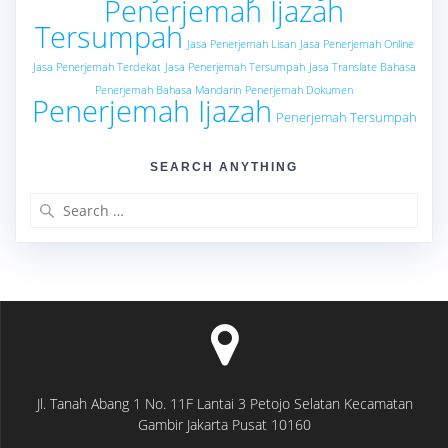
Penerjemah Ijazah
Tersumpah
Jasa Penerjemah Lisan
Jasa Penerjemah Online
Jasa Penerjemah Terdekat
Jasa Penerjemah Tersumpah
Jasa Translate Bahasa
Penerjemah Bahasa Mandarin
Penerjemah Dokumen
Penerjemah Ijazah
Penerjemah Tersumpah
SEARCH ANYTHING
Search
for:
Jl. Tanah Abang 1 No. 11F Lantai 3 Petojo Selatan Kecamatan
Gambir Jakarta Pusat 10160