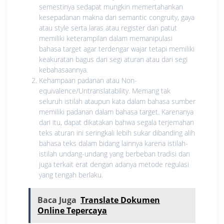
semestinya sedapat mungkin memertahankan
kesepadanan makna dari semantic congruity, gaya
atau style serta laras atau register dan patut
memiliki keterampilan dalam memanipulasi
bahasa target agar terdengar wajar tetapi memiliki
keakuratan bagus dari segi aturan atau dari segi
kebahasaannya.
Kehampaan padanan atau Non-
equivalence/Untranslatability. Memang tak
seluruh istilah ataupun kata dalam bahasa sumber
memiliki padanan dalam bahasa target. Karenanya
dari itu, dapat dikatakan bahwa segala terjemahan
teks aturan ini seringkali lebih sukar dibanding alih
bahasa teks dalam bidang lainnya karena istilah-
istilah undang-undang yang berbeban tradisi dan
juga terkait erat dengan adanya metode regulasi
yang tengah berlaku.
Baca Juga
Translate Dokumen
Online Tepercaya