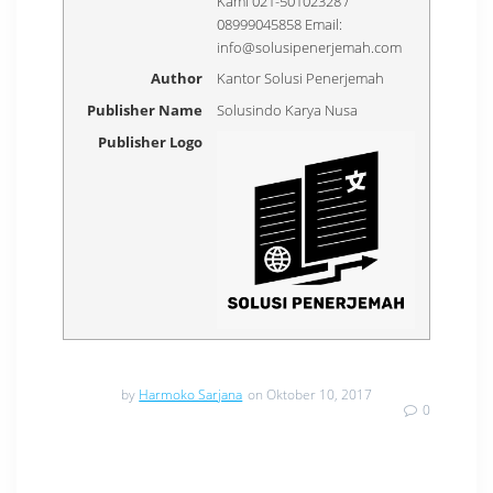
Kami 021-50102328 /
08999045858 Email:
info@solusipenerjemah.com
Author
Kantor Solusi Penerjemah
Publisher Name
Solusindo Karya Nusa
Publisher Logo
by
Harmoko Sarjana
on Oktober 10, 2017
0
Navigasi