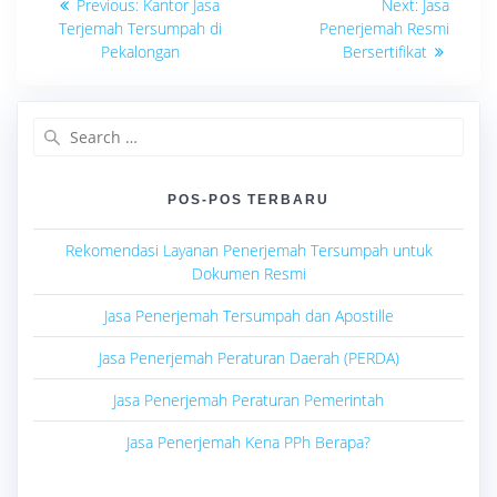
Previous
Next
Previous:
Kantor Jasa
Next:
Jasa
post:
post:
pos
Terjemah Tersumpah di
Penerjemah Resmi
Pekalongan
Bersertifikat
Search
for:
POS-POS TERBARU
Rekomendasi Layanan Penerjemah Tersumpah untuk
Dokumen Resmi
Jasa Penerjemah Tersumpah dan Apostille
Jasa Penerjemah Peraturan Daerah (PERDA)
Jasa Penerjemah Peraturan Pemerintah
Jasa Penerjemah Kena PPh Berapa?