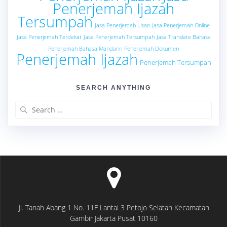
Penerjemah Ijazah
Tersumpah
Jasa Penerjemah Lisan
Jasa Penerjemah Online
Jasa Penerjemah Terdekat
Jasa Penerjemah Tersumpah
Jasa Translate Bahasa
Penerjemah Bahasa Mandarin
Penerjemah Dokumen
Penerjemah Ijazah
Penerjemah Tersumpah
SEARCH ANYTHING
Search
for:
Jl. Tanah Abang 1 No. 11F Lantai 3 Petojo Selatan Kecamatan
Gambir Jakarta Pusat 10160