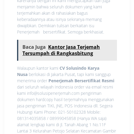
karenanya dengan ini kami mengucapkan dan juga
menjamin bahwa seluruh dokumen yang kami
terjemahkan akan di rahasiakan bagus
keberadaannya atau isinya sekiranya memang
diwajibkan. Demikian tulisan berkaitan isu
Penerjemah bersertifikat. Semoga berkhasiat.
Baca Juga
Kantor Jasa Terjemah
Tersumpah di Rangkasbitung
Walaupun kantor kami
CV Solusindo Karya
Nusa
berlokasi di Jakarta Pusat, tapi kami sanggup
menerima order
Penerjemah Bersertifikat Resmi
dari seluruh wilayah Indonesia order via email resmi
kami info@solusipenerjemah.com pengiriman
dokumen hardcopy hasil terjemahnya menggunakan
jasa pengiriman TIKI, JNE, POS Indonesia dll. Segera
Hubungi Kami Phone: 021-50102328 Mobile:
081314035858 / 08999045858 (Hanya WA saja)
alamat lengkap kami di Jl. Tanah Abang 1 No.11F
Lantai 3 Kelurahan Petojo Selatan Kecamatan Gambir