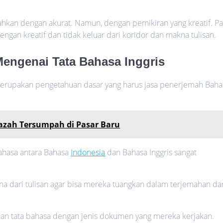
ahkan dengan akurat. Namun, dengan pemikiran yang kreatif. Pa
an kreatif dan tidak keluar dari koridor dan makna tulisan.
Mengenai Tata Bahasa Inggris
merupakan pengetahuan dasar yang harus jasa penerjemah Baha
jazah Tersumpah di Pasar Baru
bahasa antara Bahasa
Indonesia
dan Bahasa Inggris sangat
 dari tulisan agar bisa mereka tuangkan dalam terjemahan da
an tata bahasa dengan jenis dokumen yang mereka kerjakan.