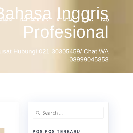
Bahasa Inggris
YANAN
DAFTAR KLIEN
KONTAK
BLOG
FAQ
Profesional
Pusat Hubungi 021-30305459/ Chat WA
08999045858
Search
for:
POS-POS TERBARU