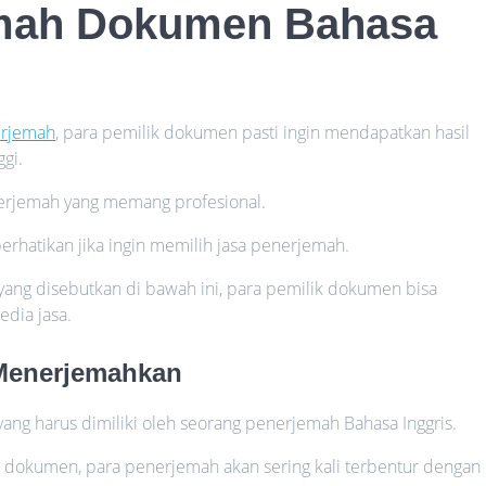
mah Dokumen Bahasa
erjemah
, para pemilik dokumen pasti ingin mendapatkan hasil
gi.
enerjemah yang memang profesional.
perhatikan jika ingin memilih jasa penerjemah.
a yang disebutkan di bawah ini, para pemilik dokumen bisa
dia jasa.
m Menerjemahkan
yang harus dimiliki oleh seorang penerjemah Bahasa Inggris.
 dokumen, para penerjemah akan sering kali terbentur dengan