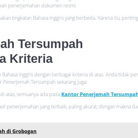
ukan penerjemahan dokumen resmi.
akan tingkatan Bahasa Inggris yang berbeda. Karena itu, pentin
mah Tersumpah
 Kriteria
ahasa Inggris dengan berbagai kriteria di atas. Anda tidak per
tor Penerjemah Tersumpah sekarang juga.
 di atas, semuanya ada pada
Kantor Penerjemah Tersumpa
il penerjemahan yang terbaik, paling akurat, dengan makna d
ah di Grobogan