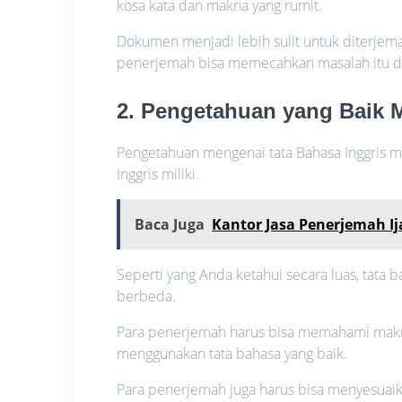
kosa kata dan makna yang rumit.
Dokumen menjadi lebih sulit untuk diterjem
penerjemah bisa memecahkan masalah itu deng
2. Pengetahuan yang Baik 
Pengetahuan mengenai tata Bahasa Inggris 
Inggris miliki.
Baca Juga
Kantor Jasa Penerjemah I
Seperti yang Anda ketahui secara luas, tata 
berbeda.
Para penerjemah harus bisa memahami makna
menggunakan tata bahasa yang baik.
Para penerjemah juga harus bisa menyesuaik