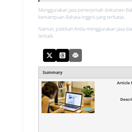
Menggunakan jasa penerjemah dokumen Bahas
kemampuan Bahasa Inggris yang terbatas.
Namun, pastikan Anda menggunakan jasa dari
terbaik.
Summary
Article
Descr