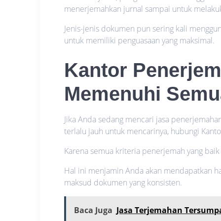
menerjemahkan jurnal sampai untuk melak
Jenis-jenis dokumen pun sering kali menggun
untuk memiliki penguasaan yang maksimal.
Kantor Penerje
Memenuhi Semua
Jika Anda sedang mencari jasa penerjemahan B
terlalu jauh untuk mencarinya, hubungi Kan
Karena semua kriteria penerjemah yang baik
Hal ini menjamin Anda akan mendapatkan has
maksud dokumen yang konsisten.
Baca Juga
Jasa Terjemahan Tersump