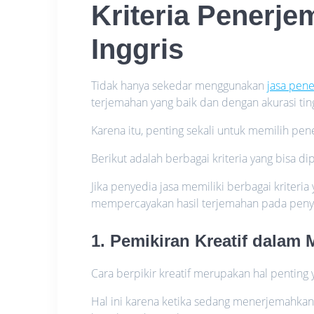
Kriteria
Penerje
Inggris
Tidak hanya sekedar menggunakan
jasa pen
terjemahan yang baik dan dengan akurasi ting
Karena itu, penting sekali untuk memilih p
Berikut adalah berbagai kriteria yang bisa di
Jika penyedia jasa memiliki berbagai kriteri
mempercayakan hasil terjemahan pada penye
1. Pemikiran Kreatif dala
Cara berpikir kreatif merupakan hal penting 
Hal ini karena ketika sedang menerjemahkan