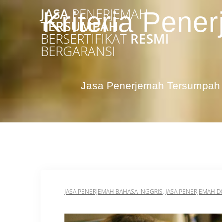
Skip
JASA
PENERJEMAH
Kriteria Pen
to
TERSUMPAH
content
BERSERTIFIKAT
RESMI
BERGARANSI
Jasa Penerjemah Tersumpah 
JASA PENERJEMAH BAHASA INGGRIS
,
JASA PENERJEMAH 