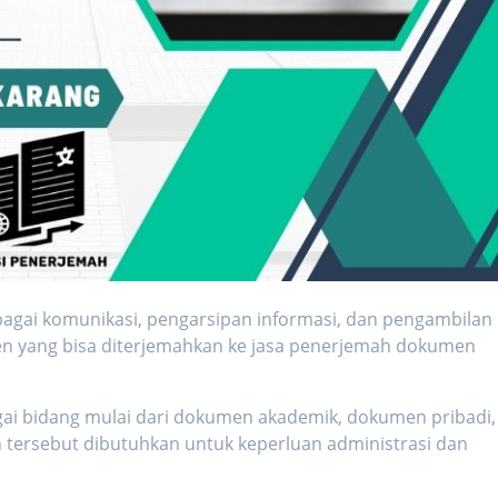
bagai komunikasi, pengarsipan informasi, dan pengambilan
n yang bisa diterjemahkan ke jasa
penerjemah dokumen
ai bidang mulai dari dokumen akademik, dokumen pribadi,
ersebut dibutuhkan untuk keperluan administrasi dan