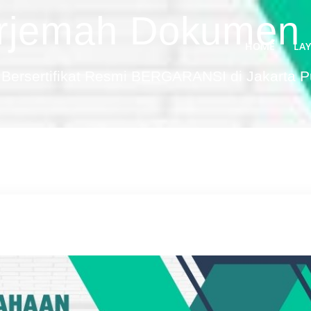
rjemah Dokumen
HOME
LA
Bersertifikat Resmi BERGARANSI di Jakarta 