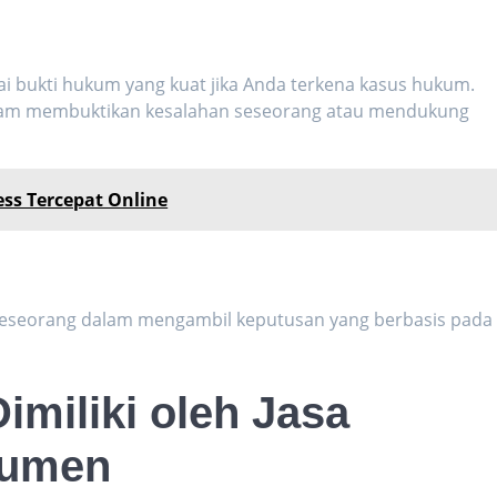
gai bukti hukum yang kuat jika Anda terkena kasus hukum.
lam membuktikan kesalahan seseorang atau mendukung
ss Tercepat Online
seseorang dalam mengambil keputusan yang berbasis pada
imiliki oleh Jasa
kumen