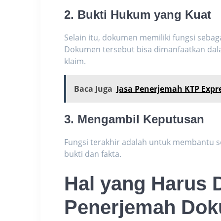
2. Bukti Hukum yang Kuat
Selain itu, dokumen memiliki fungsi seba
Dokumen tersebut bisa dimanfaatkan da
klaim.
Baca Juga
Jasa Penerjemah KTP Expre
3. Mengambil Keputusan
Fungsi terakhir adalah untuk membantu 
bukti dan fakta.
Hal yang Harus D
Penerjemah Do