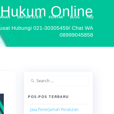
 Hukum Online
YANAN
DAFTAR KLIEN
KONTAK
BLOG
FAQ
Pusat Hubungi 021-30305459/ Chat WA
08999045858
Search
for:
POS-POS TERBARU
Jasa Penerjemah Peraturan