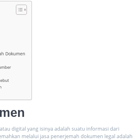
emah Dokumen
Sumber
sebut
h
umen
tau digital yang isinya adalah suatu informasi dari
emahkan melalui jasa
penerjemah dokumen legal
adalah