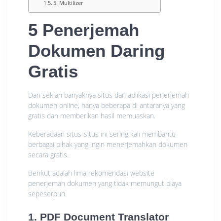
5. Multilizer
5 Penerjemah
Dokumen Daring
Gratis
Dari sekian banyaknya situs dan aplikasi penerjemah
dokumen online, hanya beberapa di antaranya yang
gratis dan memberikan hasil memuaskan.
Keberadaan situs-situs ini sering kali membantu
berbagai pihak yang ingin menerjemahkan dokumen
secara gratis.
Berikut adalah lima rekomendasi website
penerjemah dokumen yang tidak memungut biaya
sepeserpun.
1. PDF Document Translator