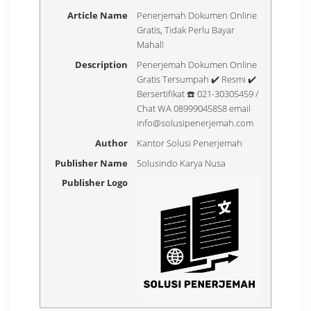
Article Name
Penerjemah Dokumen Online
Gratis, Tidak Perlu Bayar
Mahal!
Description
Penerjemah Dokumen Online
Gratis Tersumpah ✔️ Resmi ✔️
Bersertifikat ☎️ 021-30305459 /
Chat WA 08999045858 email
info@solusipenerjemah.com
Author
Kantor Solusi Penerjemah
Publisher Name
Solusindo Karya Nusa
Publisher Logo