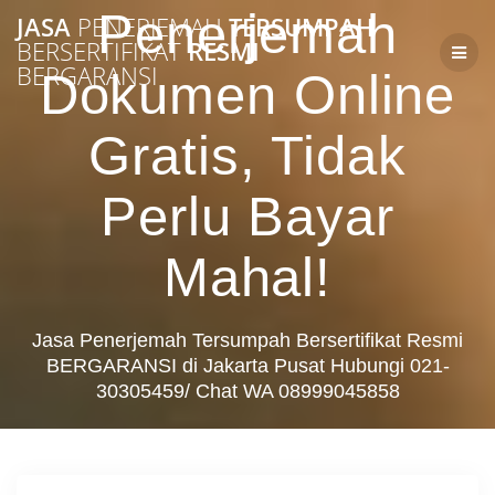
Skip
Penerjemah
JASA
PENERJEMAH
TERSUMPAH
to
BERSERTIFIKAT
RESMI
content
BERGARANSI
Dokumen Online
Gratis, Tidak
Perlu Bayar
Mahal!
Jasa Penerjemah Tersumpah Bersertifikat Resmi
BERGARANSI di Jakarta Pusat Hubungi 021-
30305459/ Chat WA 08999045858