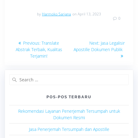
by
Harmoko Sarjana
on April 13, 2023
0
Navigasi
Previous
Next
Previous:
Translate
Next:
Jasa Legalisir
post:
post:
pos
Abstrak Terbaik, Kualitas
Apostille Dokumen Publik
Terjamin!
Search
for:
POS-POS TERBARU
Rekomendasi Layanan Penerjemah Tersumpah untuk
Dokumen Resmi
Jasa Penerjemah Tersumpah dan Apostille