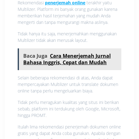
Rekomendasi
penerjemah online
terakhir yaitu
Multilizer. Platform ini banyak orang gunakan karena
memberikan hasil terjemahan yang mudah Anda
mengerti dan tanpa mengurangi makna aslinya.
Tidak hanya itu saja, menerjemahkan menggunakan
Multilizer tidak akan merusak layout.
Baca Juga
Cara Menerjemah Jurnal
Bahasa Inggris, Cepat dan Mudah
Selain beberapa rekomendasi di atas, Anda dapat
mempercayakan Multilizer untuk translate dokumen
online tanpa perlu mengeluarkan biaya.
Tidak perlu meragukan kualitas yang situs ini berikan
sebab, platform ini terdukung oleh Google, Microsoft,
hingga PROMT.
Itulah lima rekomendasi penerjemah dokumen online
gratis yang dapat Anda coba gunakan. Apabila dengan