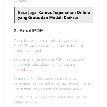
dokumen.
Baca Juga
Kamus Terjemahan Online
yang Gratis dan Mudah Diakses
2. SmallPDF
Cukup banyak terkenal oleh kalangan pelajar,
SmallPDF dapat pula menerjemahkan dokumen
daring secara gratis.
Situs penerjemah dokumen PDF ini sangat layak
untuk Anda coba sebab fitur-fiturnya yang
mendukung.
Adapun contoh keunggulan yang oleh situs
penerjemah ini miliki adalah pengguna dapat memilih
menerjemahkan dokumen ke bahasa apapun.
Sebab, SmallPDF telah mendukung lebih dari 100
bahasa di dunia.