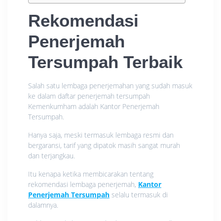
Rekomendasi
Penerjemah
Tersumpah Terbaik
Salah satu lembaga penerjemahan yang sudah masuk
ke dalam daftar penerjemah tersumpah
Kemenkumham adalah Kantor Penerjemah
Tersumpah.
Hanya saja, meski termasuk lembaga resmi dan
bergaransi, tarif yang dipatok masih sangat murah
dan terjangkau.
Itu kenapa ketika membicarakan tentang
rekomendasi lembaga penerjemah,
Kantor
Penerjemah Tersumpah
selalu termasuk di
dalamnya.