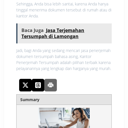
Sehingga, Anda bisa lebih santai, karena Anda hanya
tinggal menerima dokumen tersebut di rumah atau di
kantor Anda.
Baca Juga
Jasa Terjemahan
Tersumpah di Lamongan
Jadi, bagi Anda yang sedang mencari jasa penerjemah
dokumen tersumpah bahasa asing, Kantor
Penerjemah Tersumpah adalah pilihan terbaik karena
pelayanannya yang lengkap dan harganya yang murah.
Summary