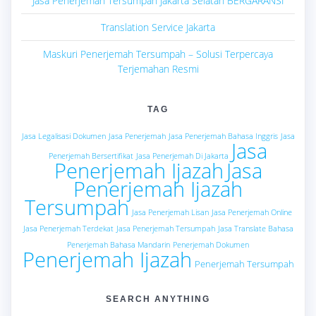
Jasa Penerjemah Tersumpah Jakarta Selatan BERGARANSI
Translation Service Jakarta
Maskuri Penerjemah Tersumpah – Solusi Terpercaya
Terjemahan Resmi
TAG
Jasa Legalisasi Dokumen
Jasa Penerjemah
Jasa Penerjemah Bahasa Inggris
Jasa
Jasa
Penerjemah Bersertifikat
Jasa Penerjemah Di Jakarta
Penerjemah Ijazah
Jasa
Penerjemah Ijazah
Tersumpah
Jasa Penerjemah Lisan
Jasa Penerjemah Online
Jasa Penerjemah Terdekat
Jasa Penerjemah Tersumpah
Jasa Translate Bahasa
Penerjemah Bahasa Mandarin
Penerjemah Dokumen
Penerjemah Ijazah
Penerjemah Tersumpah
SEARCH ANYTHING