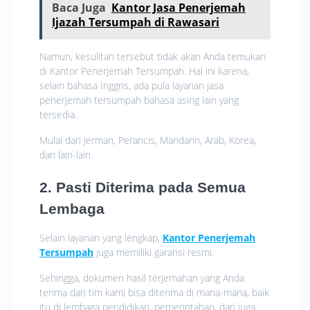
Baca Juga
Kantor Jasa Penerjemah
Ijazah Tersumpah di Rawasari
Namun, kesulitan tersebut tidak akan Anda temukan
di Kantor Penerjemah Tersumpah. Hal ini karena,
selain bahasa Inggris, ada pula layanan jasa
penerjemah tersumpah bahasa asing lain yang
tersedia.
Mulai dari Jerman, Perancis, Mandarin, Arab, Korea,
dan lain-lain.
2. Pasti Diterima pada Semua
Lembaga
Selain layanan yang lengkap,
Kantor Penerjemah
Tersumpah
juga memiliki garansi resmi.
Sehingga, dokumen hasil terjemahan yang Anda
terima dari tim kami bisa diterima di mana-mana, baik
itu di lembaga pendidikan, pemerintahan, dan juga