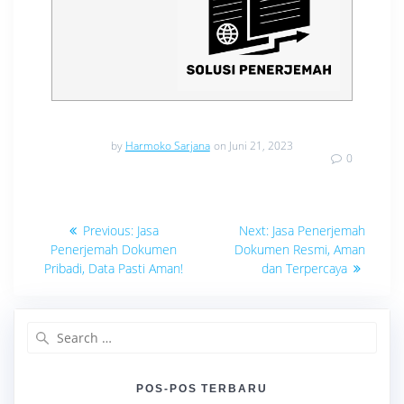
by
Harmoko Sarjana
on Juni 21, 2023
0
Navigasi
Previous
Next
Previous:
Jasa
Next:
Jasa Penerjemah
post:
post:
pos
Penerjemah Dokumen
Dokumen Resmi, Aman
Pribadi, Data Pasti Aman!
dan Terpercaya
Search
for:
POS-POS TERBARU