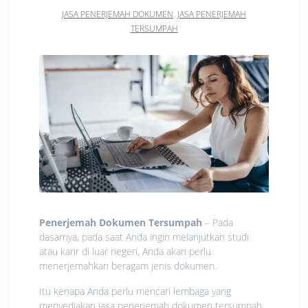
JASA PENERJEMAH DOKUMEN
,
JASA PENERJEMAH
TERSUMPAH
Penerjemah Dokumen Tersumpah
– Pada
dasarnya, pada saat Anda ingin melanjutkan studi
atau karir di luar negeri, Anda akan perlu
menerjemahkan beragam jenis dokumen.
Itu kenapa Anda perlu mencari lembaga yang
menyediakan jasa penerjemah dokumen tersumpah