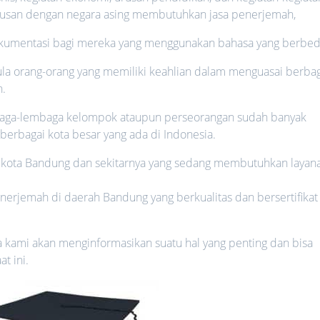
rusan dengan negara asing membutuhkan jasa penerjemah,
kumentasi bagi mereka yang menggunakan bahasa yang berbed
ula orang-orang yang memiliki keahlian dalam menguasai berba
n.
mbaga-lembaga kelompok ataupun perseorangan sudah banyak
berbagai kota besar yang ada di Indonesia.
di kota Bandung dan sekitarnya yang sedang membutuhkan layan
nerjemah di daerah Bandung yang berkualitas dan bersertifikat
rena kami akan menginformasikan suatu hal yang penting dan bisa
t ini.