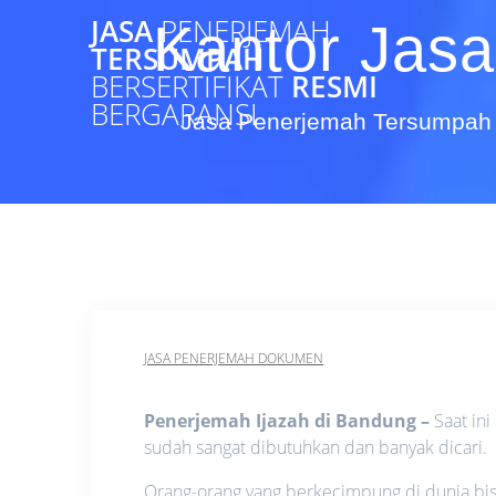
Skip
JASA
PENERJEMAH
Kantor Jasa
to
TERSUMPAH
content
BERSERTIFIKAT
RESMI
BERGARANSI
Jasa Penerjemah Tersumpah 
JASA PENERJEMAH DOKUMEN
Penerjemah Ijazah di Bandung –
Saat in
sudah sangat dibutuhkan dan banyak dicari.
Orang-orang yang berkecimpung di dunia bisn