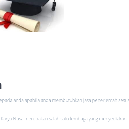
h
 kepada anda apabila anda membutuhkan jasa penerjemah sesua
do Karya Nusa merupakan salah satu lembaga yang menyediakan