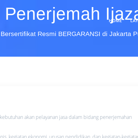
 Penerjemah Ija
HOME
LA
Bersertifikat Resmi BERGARANSI di Jakarta 
i kebutuhan akan pelayanan jasa dalam bidang penerjemahan
is, kegiatan ekonomi, urusan pendidikan, dan kegiatan-kegiata