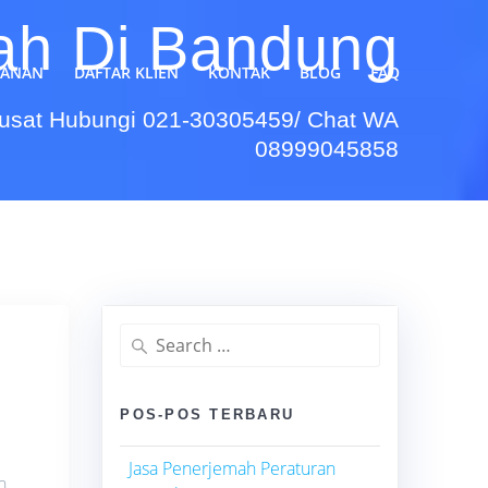
zah Di Bandung
YANAN
DAFTAR KLIEN
KONTAK
BLOG
FAQ
Pusat Hubungi 021-30305459/ Chat WA
08999045858
Search
for:
POS-POS TERBARU
Jasa Penerjemah Peraturan
n