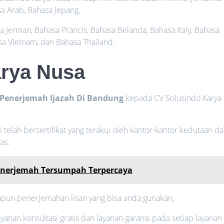
sa Arab, Bahasa Jepang,
 Jerman, Bahasa Prancis, Bahasa Belanda, Bahasa Italy, Bahasa
sa Vietnam, dan Bahasa Thailand.
arya Nusa
Penerjemah Ijazah Di Bandung
kepada CV Solusindo Karya
telah bersertifikat yang terakui oleh kantor-kantor kedutaan da
as.
Penerjemah Tersumpah Terpercaya
upun penerjemahan lisan yang bisa anda gunakan,
anan konsultasi gratis dan layanan garansi pada setiap layanan