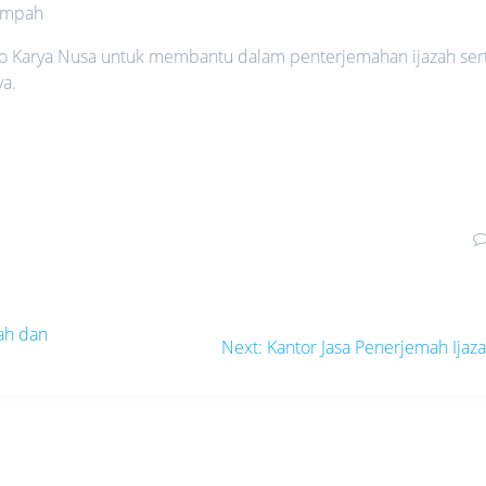
umpah
o Karya Nusa untuk membantu dalam penterjemahan ijazah ser
a.
ah dan
Next
Next:
Kantor Jasa Penerjemah Ijaz
post: