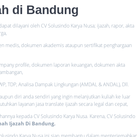
ah di Bandung
pat dilayani oleh CV Solusindo Karya Nusa; ijazah, rapor, akta
rga,
en medis, dokumen akademis ataupun sertifikat penghargaan
mpany profile, dokumen laporan keuangan, dokumen akta
tambangan,
P, TDP, Analisa Dampak Lingkungan (AMDAL & ANDAL), Dll.
taupun diri anda sendiri yang ingin melanjutkan kuliah ke luar
tuhkan layanan jasa translate ijazah secara legal dan cepat,
annya kepada CV Solusindo Karya Nusa. Karena, CV Solusindo
ah Ijazah Di Bandung.
Solusindo Karya Nusa ini siap membantu dalam menterjemahka