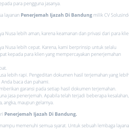
epada para pengguna jasanya.
asa layanan
Penerjemah Ijazah Di Bandung
milik CV Solusind
rya Nusa lebih aman, karena keamanan dan privasi dari para kli
ya Nusa lebih cepat. Karena, kami berprinsip untuk selalu
pat kepada para klien yang mempercayakan penerjemahan
pat.
usa lebih rapi. Pengeditan dokumen hasil terjemahan yang lebi
h Anda baca dan pahami.
memberikan garansi pada setiap hasil dokumen terjemahan.
na jasa penerjemah. Apabila telah terjadi beberapa kesalahan,
a, angka, maupun gelarnya.
ari
Penerjemah Ijazah Di Bandung.
sa mampu memenuhi semua syarat. Untuk sebuah lembaga layan