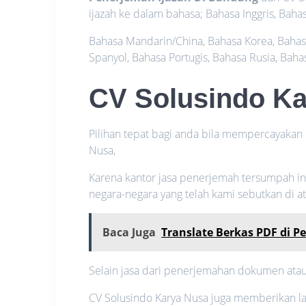
ijazah ke dalam bahasa; Bahasa Inggris, Baha
Bahasa Mandarin/China, Bahasa Korea, Bahasa
Spanyol, Bahasa Portugis, Bahasa Rusia, Baha
CV Solusindo K
Pilihan tepat bagi anda bila mempercayakan
Nusa,
Karena kantor jasa penerjemah tersumpah ini 
negara-negara yang telah kami sebutkan di at
Baca Juga
Translate Berkas PDF di 
Selain jasa dari penerjemahan dokumen ata
CV Solusindo Karya Nusa juga memberikan lay