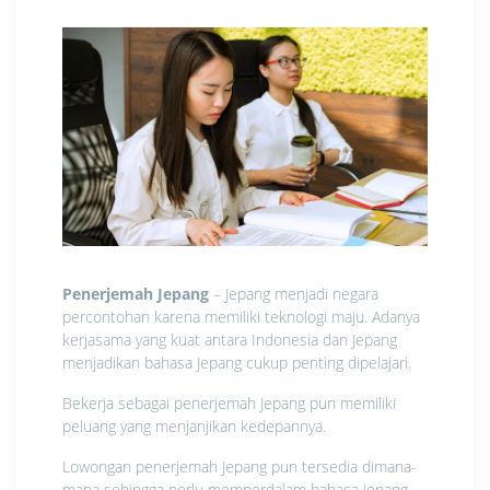
Penerjemah Jepang
– Jepang menjadi negara
percontohan karena memiliki teknologi maju. Adanya
kerjasama yang kuat antara Indonesia dan Jepang
menjadikan bahasa Jepang cukup penting dipelajari.
Bekerja sebagai penerjemah Jepang pun memiliki
peluang yang menjanjikan kedepannya.
Lowongan penerjemah Jepang pun tersedia dimana-
mana sehingga perlu memperdalam bahasa Jepang