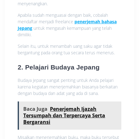
menyenangkan.
Apabila sudah menguasai dengan baik, cobalah
mendaftar menjadi freelance
penerjemah bahasa
Jepang
untuk mengasah kemampuan yang telah
dimiliki.
Selain itu, untuk menambah uang saku agar tidak
bergantung pada orang tua secara terus menerus.
2. Pelajari Budaya Jepang
Budaya Jepang sangat penting untuk Anda pelajari
karena kegiatan menerjemahkan biasanya berkaitan
dengan budaya dan adat yang ada di sana.
Baca Juga
Penerjemah Ijazah
Tersumpah dan Terpercaya Serta
Bergaransi
Misalkan menerjemahkan buku, maka buku tersebut