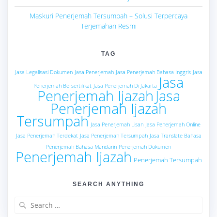
Maskuri Penerjemah Tersumpah – Solusi Terpercaya
Terjemahan Resmi
TAG
Jasa Legalisasi Dokumen
Jasa Penerjemah
Jasa Penerjemah Bahasa Inggris
Jasa
Jasa
Penerjemah Bersertifikat
Jasa Penerjemah Di Jakarta
Penerjemah Ijazah
Jasa
Penerjemah Ijazah
Tersumpah
Jasa Penerjemah Lisan
Jasa Penerjemah Online
Jasa Penerjemah Terdekat
Jasa Penerjemah Tersumpah
Jasa Translate Bahasa
Penerjemah Bahasa Mandarin
Penerjemah Dokumen
Penerjemah Ijazah
Penerjemah Tersumpah
SEARCH ANYTHING
Search
for: