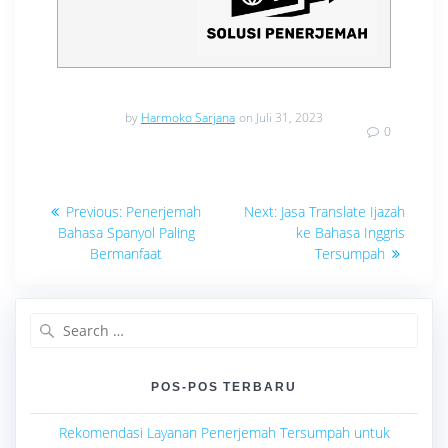
by
Harmoko Sarjana
on Juli 31, 2023
0
Navigasi
Previous
Next
Previous:
Penerjemah
Next:
Jasa Translate Ijazah
post:
post:
pos
Bahasa Spanyol Paling
ke Bahasa Inggris
Bermanfaat
Tersumpah
Search
for:
POS-POS TERBARU
Rekomendasi Layanan Penerjemah Tersumpah untuk