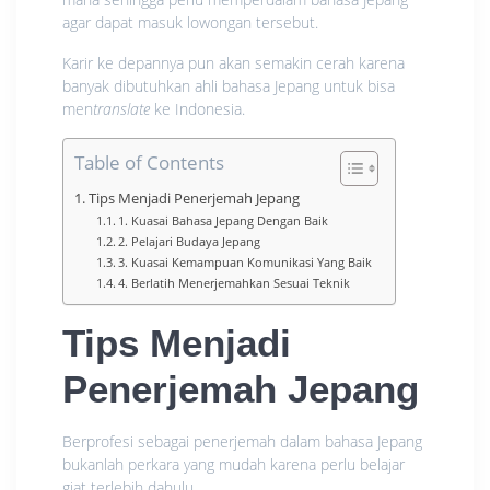
agar dapat masuk lowongan tersebut.
Karir ke depannya pun akan semakin cerah karena
banyak dibutuhkan ahli bahasa Jepang untuk bisa
men
translate
ke Indonesia.
Table of Contents
Tips Menjadi Penerjemah Jepang
1. Kuasai Bahasa Jepang Dengan Baik
2. Pelajari Budaya Jepang
3. Kuasai Kemampuan Komunikasi Yang Baik
4. Berlatih Menerjemahkan Sesuai Teknik
Tips Menjadi
Penerjemah Jepang
Berprofesi sebagai penerjemah dalam bahasa Jepang
bukanlah perkara yang mudah karena perlu belajar
giat terlebih dahulu.