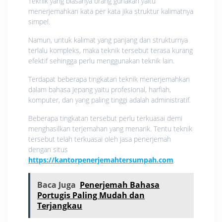
Teknik yang biasanya orang gunakan yaitu
menerjemahkan kata per kata jika struktur kalimatnya
simpel.
Namun, untuk kalimat yang panjang dan strukturnya
terlalu kompleks, maka teknik tersebut terasa kurang
efektif sehingga perlu menggunakan teknik lain.
Terdapat beberapa tingkatan teknik menerjemahkan
dalam bahasa Jepang yaitu profesional, harfiah,
komputer, dan yang paling tinggi adalah administratif.
Beberapa tingkatan tersebut perlu terkuasai demi
menghasilkan terjemahan yang menarik. Tentu teknik
tersebut telah terkuasai oleh jasa penerjemah
dengan situs
https://kantorpenerjemahtersumpah.com
.
Baca Juga
Penerjemah Bahasa
Portugis Paling Mudah dan
Terjangkau