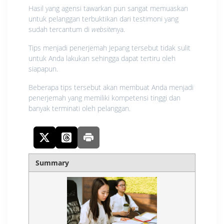
Hasil yang agensi tawarkan pun sangat memuaskan
untuk pelanggan terbuktikan dari testimoni yang
sudah tercantum di
website
nya.
Tips menjadi penerjemah Jepang tersebut tidak sulit
untuk Anda lakukan sehingga dapat tertiru oleh
siapapun.
Beberapa tips tersebut akan membuat Anda menjadi
penerjemah yang memiliki kompetensi tinggi dan
banyak terminati oleh pelanggan.
Summary