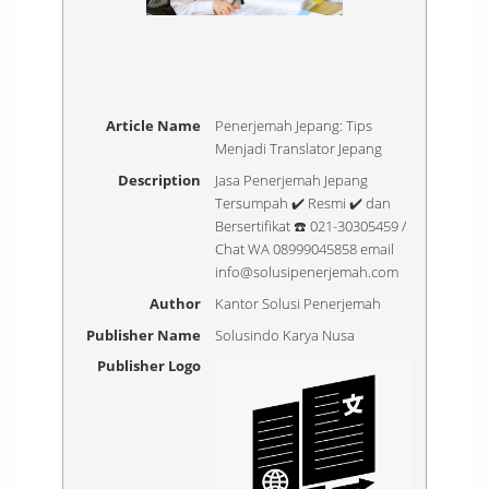
Article Name
Penerjemah Jepang: Tips
Menjadi Translator Jepang
Description
Jasa Penerjemah Jepang
Tersumpah ✔️ Resmi ✔️ dan
Bersertifikat ☎️ 021-30305459 /
Chat WA 08999045858 email
info@solusipenerjemah.com
Author
Kantor Solusi Penerjemah
Publisher Name
Solusindo Karya Nusa
Publisher Logo