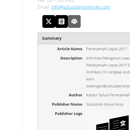
Email:
info@solusipenerjemah.com
Summary
Article Name
Penerjemah Lepas 2017
Description
Informasi Mengenai Low
Penerjemah Lepas 2017 S
Kirimkan CV Lengkap Anda
kami
lowongan@solusipenerj
Author
Kantor Solusi Penerjema
Publisher Name
Solusindo Karya Nusa
Publisher Logo