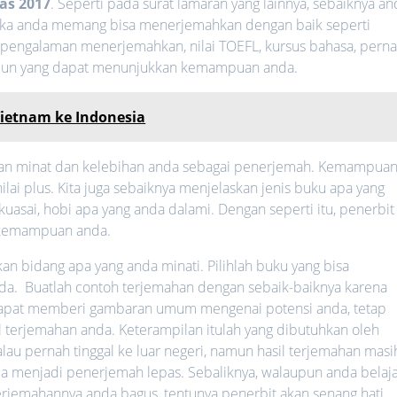
as 2017
. Seperti pada surat lamaran yang lainnya, sebaiknya an
jika anda memang bisa menerjemahkan dengan baik seperti
, pengalaman menerjemahkan, nilai TOEFL, kursus bahasa, pern
 apa pun yang dapat menunjukkan kemampuan anda.
ietnam ke Indonesia
kan minat dan kelebihan anda sebagai penerjemah. Kemampua
ilai plus. Kita juga sebaiknya menjelaskan jenis buku apa yang
kuasai, hobi apa yang anda dalami. Dengan seperti itu, penerbit
 kemampuan anda.
n bidang apa yang anda minati. Pilihlah buku yang bisa
. Buatlah contoh terjemahan dengan sebaik-baiknya karena
dapat memberi gambaran umum mengenai potensi anda, tetap
l terjemahan anda. Keterampilan itulah yang dibutuhkan oleh
alau pernah tinggal ke luar negeri, namun hasil terjemahan masi
ima menjadi penerjemah lepas. Sebaliknya, walaupun anda belaj
terjemahannya anda bagus, tentunya penerbit akan senang hati