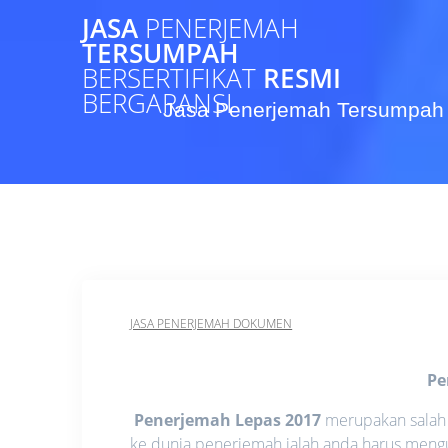
Skip
JASA
PENERJEMAH
to
TERSUMPAH
content
BERSERTIFIKAT
RESMI
BERGARANSI
Jasa Penerjemah Tersumpah 
JASA PENERJEMAH DOKUMEN
Pe
Penerjemah Lepas 2017
merupakan salah s
ke dunia penerjemah ialah anda harus menguas