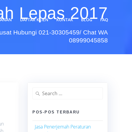
ah Lepas 2017
YANAN
DAFTAR KLIEN
KONTAK
BLOG
FAQ
Pusat Hubungi 021-30305459/ Chat WA
08999045858
Search
for:
POS-POS TERBARU
un
Jasa Penerjemah Peraturan
sb