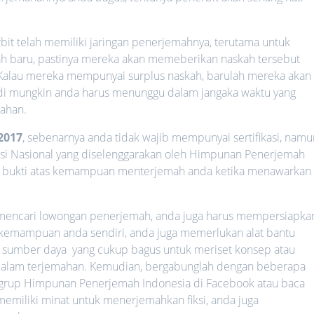
rbit telah memiliki jaringan penerjemahnya, terutama untuk
ah baru, pastinya mereka akan memeberikan naskah tersebut
 Kalau mereka mempunyai surplus naskah, barulah mereka akan
di mungkin anda harus menunggu dalam jangaka waktu yang
ahan.
2017
, sebenarnya anda tidak wajib mempunyai sertifikasi, namu
kasi Nasional yang diselenggarakan oleh Himpunan Penerjemah
ikan bukti atas kemampuan menterjemah anda ketika menawarkan
ain mencari lowongan penerjemah, anda juga harus mempersiapka
 kemampuan anda sendiri, anda juga memerlukan alat bantu
a sumber daya yang cukup bagus untuk meriset konsep atau
i dalam terjemahan. Kemudian, bergabunglah dengan beberapa
, grup Himpunan Penerjemah Indonesia di Facebook atau baca
emiliki minat untuk menerjemahkan fiksi, anda juga