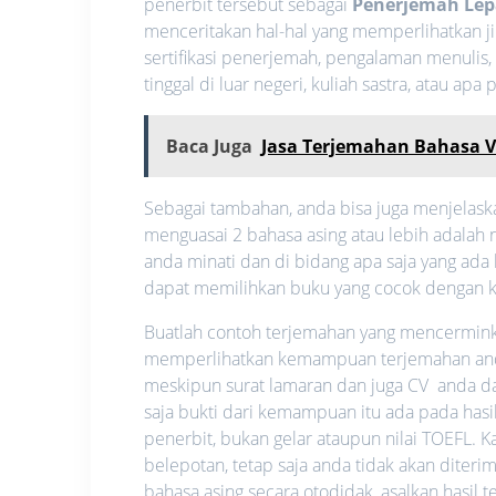
penerbit tersebut sebagai
Penerjemah Lep
menceritakan hal-hal yang memperlihatkan 
sertifikasi penerjemah, pengalaman menulis
tinggal di luar negeri, kuliah sastra, atau
Baca Juga
Jasa Terjemahan Bahasa V
Sebagai tambahan, anda bisa juga menjelas
menguasai 2 bahasa asing atau lebih adalah n
anda minati dan di bidang apa saja yang ada 
dapat memilihkan buku yang cocok dengan
Buatlah contoh terjemahan yang mencerminka
memperlihatkan kemampuan terjemahan anda
meskipun surat lamaran dan juga CV anda 
saja bukti dari kemampuan itu ada pada hasi
penerbit, bukan gelar ataupun nilai TOEFL. K
belepotan, tetap saja anda tidak akan diter
bahasa asing secara otodidak, asalkan hasil 