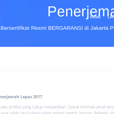
Penerjem
HOME
LA
Bersertifikat Resmi BERGARANSI di Jakarta 
nerjemah Lepas 2017
atu profesi yang cukup menjanjikan. Syarat minimal untuk terj
ai salah satu bahasa asing seperti Inggris, Jerman, Belanda, d