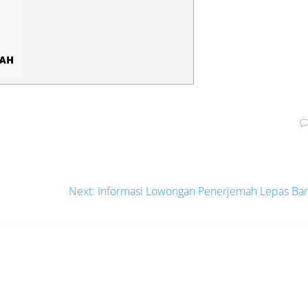
Next
Next:
Informasi Lowongan Penerjemah Lepas Ba
post: