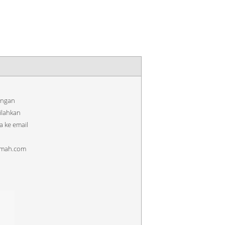
ongan
ilahkan
 ke email
emah.com
h