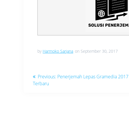
by
Harmoko Sarjana
on September 30, 2017
Navigasi
Previous
Previous:
Penerjemah Lepas Gramedia 2017
post:
Terbaru
pos