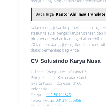
mengunjungi blog Latihan Menerjemahkan N
Baca Juga
Kantor Ahli Jasa Translate
Selain mengajukan ke penerbit, anda juga bis
stasiun televisi, pengadilan,perusahaan dan
biro penerjemahan luar negeri akan lebih m
20 kali lipat dari gaji yang diberikan penerbi
diatas bermanfaat bagi Anda.
CV Solusindo Karya Nusa
Jl. Tanah Abang 1 No.11F Lantai 3
Petojo Selatan - Kecamatan Gambir,
Jakarta Pusat
,
Indonesia
10160
Indonesia
Telepon:
021-50102328
Telpon kedua:
081314035858
Fax:
021-3523982