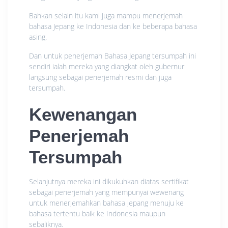
Bahkan selain itu kami juga mampu menerjemah
bahasa Jepang ke Indonesia dan ke beberapa bahasa
asing.
Dan untuk penerjemah Bahasa Jepang tersumpah ini
sendiri ialah mereka yang diangkat oleh gubernur
langsung sebagai penerjemah resmi dan juga
tersumpah.
Kewenangan
Penerjemah
Tersumpah
Selanjutnya mereka ini dikukuhkan diatas sertifikat
sebagai penerjemah yang mempunyai wewenang
untuk menerjemahkan bahasa jepang menuju ke
bahasa tertentu baik ke Indonesia maupun
sebaliknya.