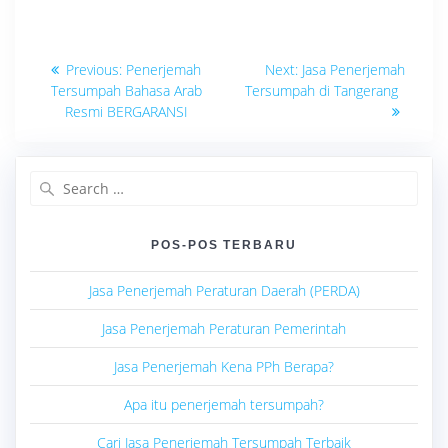
Navigasi
Previous
Next
Previous:
Penerjemah
Next:
Jasa Penerjemah
post:
post:
pos
Tersumpah Bahasa Arab
Tersumpah di Tangerang
Resmi BERGARANSI
Search
for:
POS-POS TERBARU
Jasa Penerjemah Peraturan Daerah (PERDA)
Jasa Penerjemah Peraturan Pemerintah
Jasa Penerjemah Kena PPh Berapa?
Apa itu penerjemah tersumpah?
Cari Jasa Penerjemah Tersumpah Terbaik