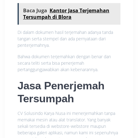
Baca Juga
Kantor Jasa Terjemahan
Tersumpah di Blora
Di dalam dokumen hasil terjemahan adanya tanda
tangan serta stempel dan ada pernyataan dari
penterjemahnya.
Bahwa dokumen terjemahkan dengan benar dan
secara teliti serta bisa penerjemah
pertanggungjawabkan akan kebenarannya.
Jasa Penerjemah
Tersumpah
CV Solusindo Karya Nusa ini menerjemahkan tanpa
memakai mesin atau alat translator. Yang banyak
sekali tersedia di webstore-webstore maupun
beberapa galeri aplikasi, namun kami ini sepenuhnya