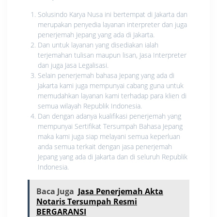
Solusindo Karya Nusa ini bertempat di Jakarta dan
merupakan penyedia layanan interpreter dan juga
penerjemah Jepang yang ada di Jakarta.
Dan untuk layanan yang disediakan ialah
terjemahan tulisan maupun lisan, Jasa Interpreter
dan juga Jasa Legalisasi.
Selain penerjemah bahasa Jepang yang ada di
Jakarta kami juga mempunyai cabang guna untuk
memudahkan layanan kami terhadap para klien di
semua wilayah Republik Indonesia.
Dan dengan adanya kualifikasi penerjemah yang
mempunyai Sertifikat Tersumpah Bahasa Jepang
maka kami juga siap melayani semua keperluan
anda semua terkait dengan jasa penerjemah
Jepang yang ada di Jakarta dan di seluruh Republik
Indonesia.
Baca Juga
Jasa Penerjemah Akta
Notaris Tersumpah Resmi
BERGARANSI