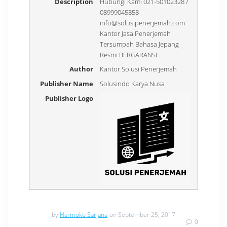
Description
Hubungi Kami 021-50102328 /
08999045858
info@solusipenerjemah.com
Kantor Jasa Penerjemah
Tersumpah Bahasa Jepang
Resmi BERGARANSI
Author
Kantor Solusi Penerjemah
Publisher Name
Solusindo Karya Nusa
Publisher Logo
by
Harmoko Sarjana
on September 25, 2017
0