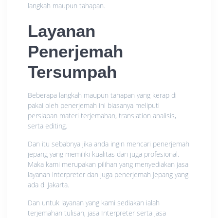
langkah maupun tahapan.
Layanan
Penerjemah
Tersumpah
Beberapa langkah maupun tahapan yang kerap di
pakai oleh penerjemah ini biasanya meliputi
persiapan materi terjemahan, translation analisis,
serta editing.
Dan itu sebabnya jika anda ingin mencari penerjemah
jepang yang memiliki kualitas dan juga profesional.
Maka kami merupakan pilihan yang menyediakan jasa
layanan interpreter dan juga penerjemah Jepang yang
ada di Jakarta.
Dan untuk layanan yang kami sediakan ialah
terjemahan tulisan, jasa Interpreter serta jasa