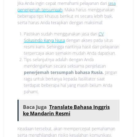
Jika Anda ingin cepat memahami pelayanan dari
jasa
penerjemah tersumpah
. Maka harus menggunakan
beberapa tips khusus berikut ini secara lebih baik,
serta harus Anda terapkan dengan maksimal:
Pastikan sudah menggunakan jasa dari
CV
Solusindo Karya Nusa
dengan akses pada situs
resmi kami. Sehingga nantinya hasil dari pelayanan
terpercaya akan semakin mudah Anda dapatkan.
Tips selanjutnya adalah dengan Anda
mendengarkan secara seksama penjelasan
penerjemah tersumpah bahasa Rusia.
Jangan
ragu untuk bertanya kepada fasilitator saat
terdapat beberapa hal yang masih belum Anda
pahami.
Baca Juga
Translate Bahasa Inggris
ke Mandarin Resmi
Keadaan tersebut, akan mempercepat pemahaman
serta menghilangkan risiko kesalahan komunikasi.