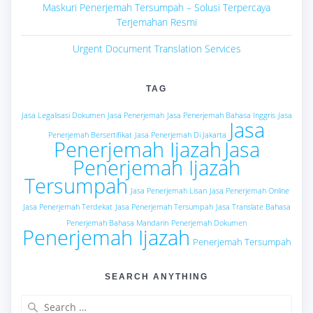
Maskuri Penerjemah Tersumpah – Solusi Terpercaya
Terjemahan Resmi
Urgent Document Translation Services
TAG
Jasa Legalisasi Dokumen
Jasa Penerjemah
Jasa Penerjemah Bahasa Inggris
Jasa
Jasa
Penerjemah Bersertifikat
Jasa Penerjemah Di Jakarta
Penerjemah Ijazah
Jasa
Penerjemah Ijazah
Tersumpah
Jasa Penerjemah Lisan
Jasa Penerjemah Online
Jasa Penerjemah Terdekat
Jasa Penerjemah Tersumpah
Jasa Translate Bahasa
Penerjemah Bahasa Mandarin
Penerjemah Dokumen
Penerjemah Ijazah
Penerjemah Tersumpah
SEARCH ANYTHING
Search