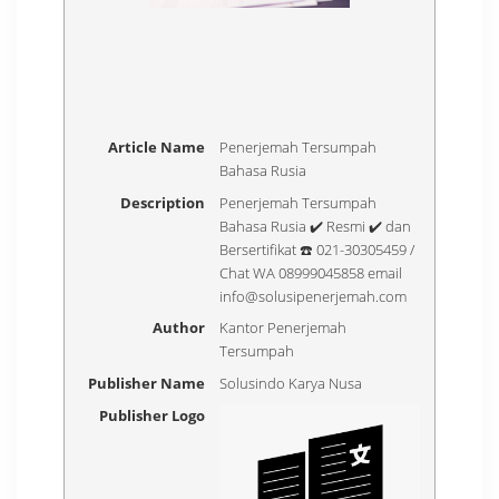
Article Name
Penerjemah Tersumpah
Bahasa Rusia
Description
Penerjemah Tersumpah
Bahasa Rusia ✔️ Resmi ✔️ dan
Bersertifikat ☎️ 021-30305459 /
Chat WA 08999045858 email
info@solusipenerjemah.com
Author
Kantor Penerjemah
Tersumpah
Publisher Name
Solusindo Karya Nusa
Publisher Logo