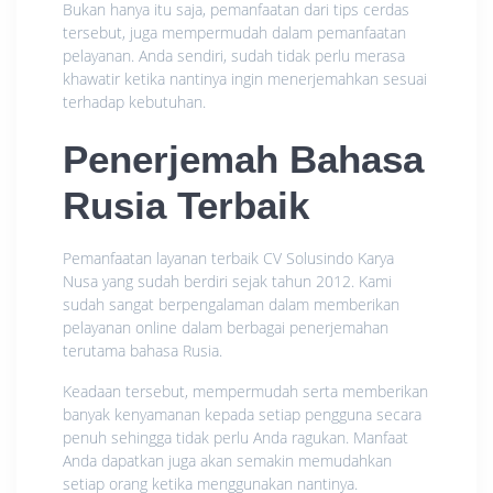
Bukan hanya itu saja, pemanfaatan dari tips cerdas
tersebut, juga mempermudah dalam pemanfaatan
pelayanan. Anda sendiri, sudah tidak perlu merasa
khawatir ketika nantinya ingin menerjemahkan sesuai
terhadap kebutuhan.
Penerjemah Bahasa
Rusia Terbaik
Pemanfaatan layanan terbaik CV Solusindo Karya
Nusa yang sudah berdiri sejak tahun 2012. Kami
sudah sangat berpengalaman dalam memberikan
pelayanan online dalam berbagai penerjemahan
terutama bahasa Rusia.
Keadaan tersebut, mempermudah serta memberikan
banyak kenyamanan kepada setiap pengguna secara
penuh sehingga tidak perlu Anda ragukan. Manfaat
Anda dapatkan juga akan semakin memudahkan
setiap orang ketika menggunakan nantinya.