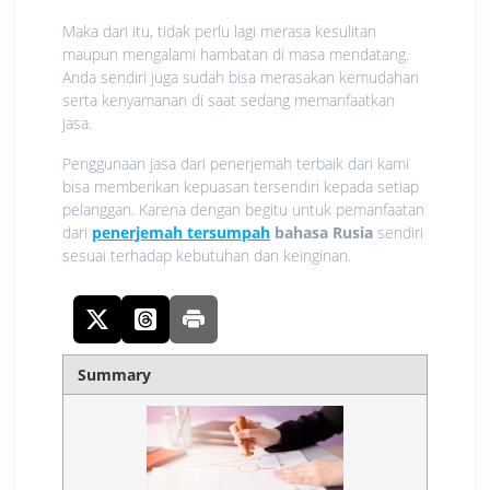
Maka dari itu, tidak perlu lagi merasa kesulitan
maupun mengalami hambatan di masa mendatang.
Anda sendiri juga sudah bisa merasakan kemudahan
serta kenyamanan di saat sedang memanfaatkan
jasa.
Penggunaan jasa dari penerjemah terbaik dari kami
bisa memberikan kepuasan tersendiri kepada setiap
pelanggan. Karena dengan begitu untuk pemanfaatan
dari
penerjemah tersumpah
bahasa Rusia
sendiri
sesuai terhadap kebutuhan dan keinginan.
Summary