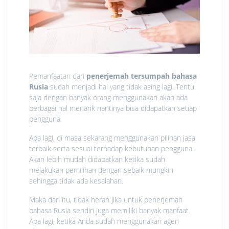
Pemanfaatan dari
penerjemah tersumpah bahasa
Rusia
sudah menjadi hal yang tidak asing lagi. Tentu
saja dengan banyak orang menggunakan akan ada
berbagai hal menarik nantinya bisa didapatkan setiap
pengguna.
Apa lagi, di masa sekarang menggunakan pilihan jasa
terbaik serta sesuai terhadap kebutuhan pengguna.
Akan lebih mudah didapatkan ketika sudah
melakukan pemilihan dengan sebaik mungkin
sehingga tidak ada kesalahan.
Maka dari itu, tidak heran jika untuk penerjemah
bahasa Rusia sendiri juga memiliki banyak manfaat.
Apa lagi, ketika Anda sudah menggunakan agen