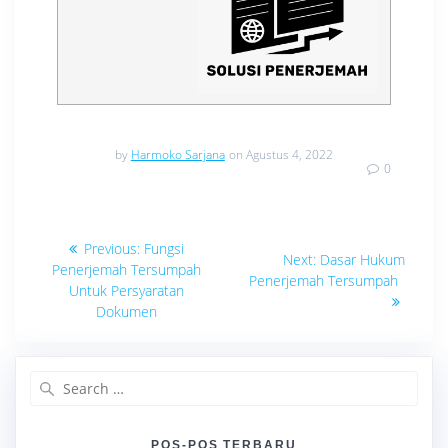
by
Harmoko Sarjana
on Agustus 4, 2022
0
Navigasi
Previous
Previous:
Fungsi
Next
Next:
Dasar Hukum
post:
pos
Penerjemah Tersumpah
post:
Penerjemah Tersumpah
Untuk Persyaratan
Dokumen
Search
for:
POS-POS TERBARU