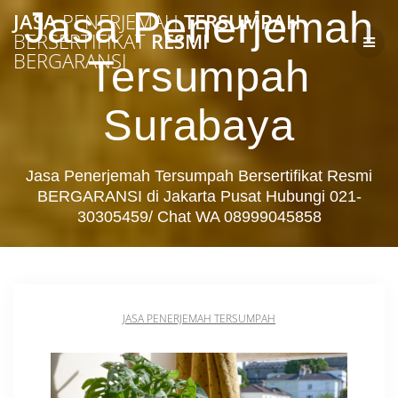
Skip
Jasa Penerjemah
JASA
PENERJEMAH
TERSUMPAH
to
BERSERTIFIKAT
RESMI
content
BERGARANSI
Tersumpah
Surabaya
Jasa Penerjemah Tersumpah Bersertifikat Resmi
BERGARANSI di Jakarta Pusat Hubungi 021-
30305459/ Chat WA 08999045858
JASA PENERJEMAH TERSUMPAH