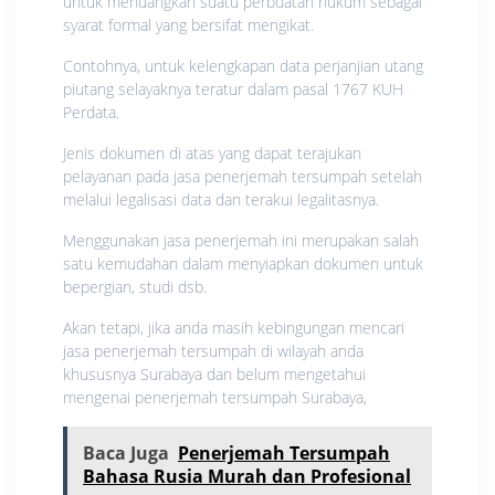
untuk menuangkan suatu perbuatan hukum sebagai
syarat formal yang bersifat mengikat.
Contohnya, untuk kelengkapan data perjanjian utang
piutang selayaknya teratur dalam pasal 1767 KUH
Perdata.
Jenis dokumen di atas yang dapat terajukan
pelayanan pada jasa penerjemah tersumpah setelah
melalui legalisasi data dan terakui legalitasnya.
Menggunakan jasa penerjemah ini merupakan salah
satu kemudahan dalam menyiapkan dokumen untuk
bepergian, studi dsb.
Akan tetapi, jika anda masih kebingungan mencari
jasa penerjemah tersumpah di wilayah anda
khususnya Surabaya dan belum mengetahui
mengenai penerjemah tersumpah Surabaya,
Baca Juga
Penerjemah Tersumpah
Bahasa Rusia Murah dan Profesional