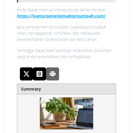
Anda dapat mencari mengunjungi laman berikut
https://kantorpenerjemahtersumpah.com/
.
Jasa penerjemah tersumpah Suarabaya tersebut
telah mendapatkan sertifikasi dan melakukan
penerjemahan selama lebih dari lima tahun.
Sehingga dapat kami pastikan keabsahan dokumen
yang Anda terjemahkan dan terlegalisasi.
Summary