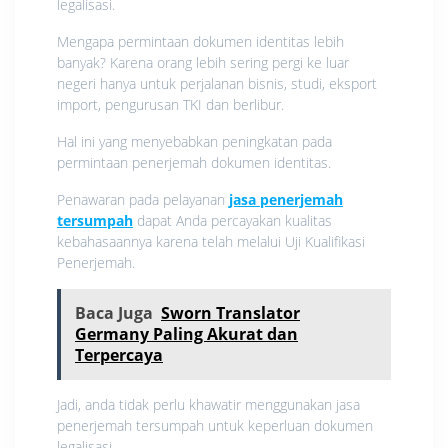
legalisasi.
Mengapa permintaan dokumen identitas lebih
banyak? Karena orang lebih sering pergi ke luar
negeri hanya untuk perjalanan bisnis, studi, eksport
import, pengurusan TKI dan berlibur.
Hal ini yang menyebabkan peningkatan pada
permintaan penerjemah dokumen identitas.
Penawaran pada pelayanan
jasa penerjemah
tersumpah
dapat Anda percayakan kualitas
kebahasaannya karena telah melalui Uji Kualifikasi
Penerjemah.
Baca Juga
Sworn Translator
Germany Paling Akurat dan
Terpercaya
Jadi, anda tidak perlu khawatir menggunakan jasa
penerjemah tersumpah untuk keperluan dokumen
legalisasi.