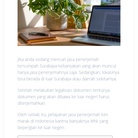
Jika anda sedang mencari jasa penerjemah
tersumpah Surabaya kebanyakan yang akan muncul
hanya jasa penerjemahnya saja. Sedangkan, lokasinya
bisa berada di luar Surabaya atau daerah sekitarnya.
Setelah melakukan legalisasi dokumen tentunya
dokumen yang akan dibawa ke luar negeri harus
diterjemahkan.
Oleh sebab itu, pelayanan jasa penerjemah kini
marak di Indonesia karena banyaknya WNI yang
bepergian ke luar negeri.