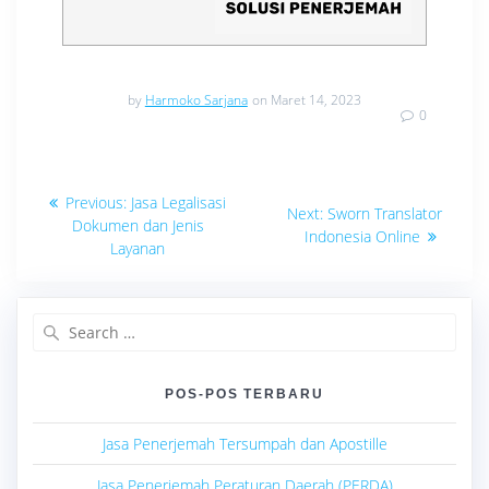
by
Harmoko Sarjana
on Maret 14, 2023
0
Navigasi
Previous
Previous:
Jasa Legalisasi
Next
Next:
Sworn Translator
post:
pos
Dokumen dan Jenis
post:
Indonesia Online
Layanan
Search
for:
POS-POS TERBARU
Jasa Penerjemah Tersumpah dan Apostille
Jasa Penerjemah Peraturan Daerah (PERDA)