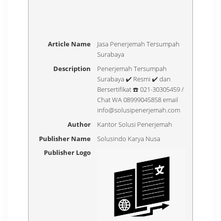
Article Name
Jasa Penerjemah Tersumpah
Surabaya
Description
Penerjemah Tersumpah
Surabaya ✔️ Resmi ✔️ dan
Bersertifikat ☎️ 021-30305459 /
Chat WA 08999045858 email
info@solusipenerjemah.com
Author
Kantor Solusi Penerjemah
Publisher Name
Solusindo Karya Nusa
Publisher Logo