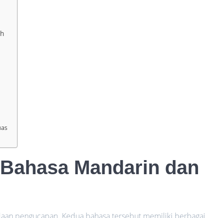
ah
uas
 Bahasa Mandarin dan
aan pengucapan. Kedua bahasa tersebut memiliki berbagai