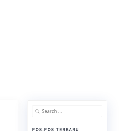
 Mandarin dan
YANAN
DAFTAR KLIEN
KONTAK
BLOG
FAQ
China
Pusat Hubungi 021-30305459/ Chat WA
08999045858
Search
for:
POS-POS TERBARU