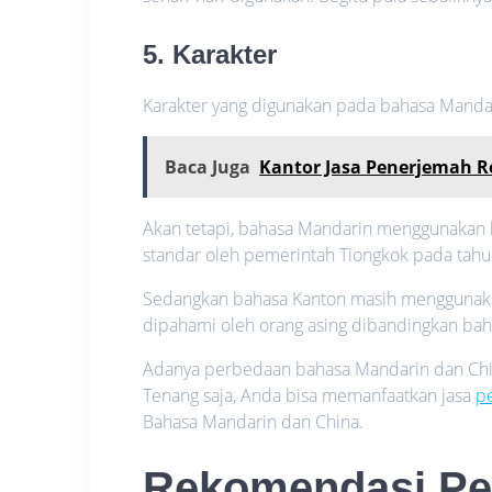
5. Karakter
Karakter yang digunakan pada bahasa Mandar
Baca Juga
Kantor Jasa Penerjemah R
Akan tetapi, bahasa Mandarin menggunakan k
standar oleh pemerintah Tiongkok pada tahu
Sedangkan bahasa Kanton masih menggunakan 
dipahami oleh orang asing dibandingkan ba
Adanya perbedaan bahasa Mandarin dan Chin
Tenang saja, Anda bisa memanfaatkan jasa
p
Bahasa Mandarin dan China.
Rekomendasi Pe