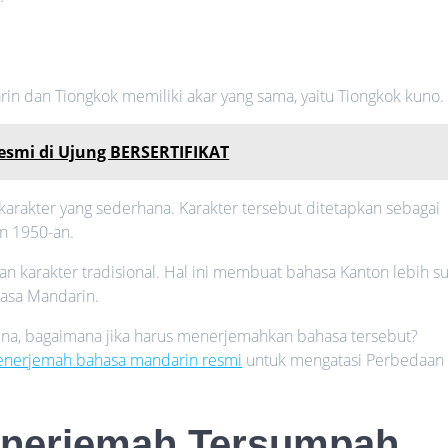
in dan Tiongkok memiliki akar yang sama, yaitu Tiongkok kuno.
esmi di Ujung BERSERTIFIKAT
arakter yang sederhana. Karakter tersebut ditetapkan sebagai
n 1950-an.
karakter tradisional. Hal ini membuat bahasa Kanton lebih sul
hasa Mandarin.
a, bagaimana jika harus menerjemahkan bahasa tersebut?
enerjemah bahasa mandarin resmi
untuk mengatasi Perbedaan
nerjemah Tersumpah