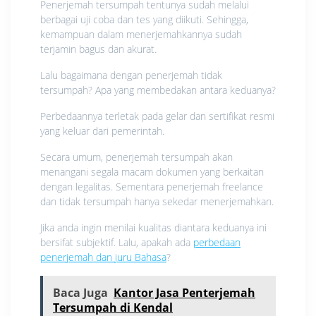
Penerjemah tersumpah tentunya sudah melalui
berbagai uji coba dan tes yang diikuti. Sehingga,
kemampuan dalam menerjemahkannya sudah
terjamin bagus dan akurat.
Lalu bagaimana dengan penerjemah tidak
tersumpah? Apa yang membedakan antara keduanya?
Perbedaannya terletak pada gelar dan sertifikat resmi
yang keluar dari pemerintah.
Secara umum, penerjemah tersumpah akan
menangani segala macam dokumen yang berkaitan
dengan legalitas. Sementara penerjemah freelance
dan tidak tersumpah hanya sekedar menerjemahkan.
Jika anda ingin menilai kualitas diantara keduanya ini
bersifat subjektif. Lalu, apakah ada
perbedaan
penerjemah dan juru Bahasa
?
Baca Juga
Kantor Jasa Penterjemah
Tersumpah di Kendal