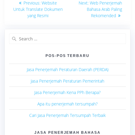
Previous
Next
Previous:
Website
Next:
Web Penerjemah
post:
post:
pos
Untuk Translate Dokumen
Bahasa Arab Paling
yang Resmi
Rekomended
Search
for:
POS-POS TERBARU
Jasa Penerjemah Peraturan Daerah (PERDA)
Jasa Penerjemah Peraturan Pemerintah
Jasa Penerjemah Kena PPh Berapa?
Apa itu penerjemah tersumpah?
Cari Jasa Penerjemah Tersumpah Terbaik
JASA PENERJEMAH BAHASA