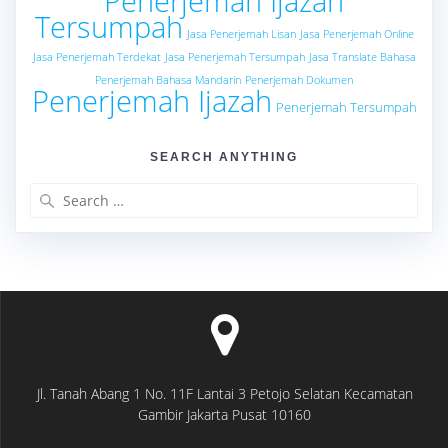
Penerjemah Ijazah
Tersumpah
Jasa Penerjemah Lisan
Jasa Penerjemah Online
Jasa Penerjemah Terdekat
Jasa Penerjemah Tersumpah
Jasa Translate Bahasa
Penerjemah Bahasa Mandarin
Penerjemah Dokumen
Penerjemah Ijazah
Penerjemah Tersumpah
SEARCH ANYTHING
Search
for:
Jl. Tanah Abang 1 No. 11F Lantai 3 Petojo Selatan Kecamatan
Gambir Jakarta Pusat 10160