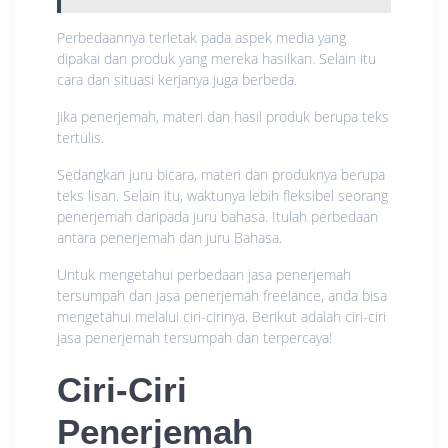
Perbedaannya terletak pada aspek media yang
dipakai dan produk yang mereka hasilkan. Selain itu
cara dan situasi kerjanya juga berbeda.
Jika penerjemah, materi dan hasil produk berupa teks
tertulis.
Sedangkan juru bicara, materi dan produknya berupa
teks lisan. Selain itu, waktunya lebih fleksibel seorang
penerjemah daripada juru bahasa. Itulah perbedaan
antara penerjemah dan juru Bahasa.
Untuk mengetahui perbedaan jasa penerjemah
tersumpah dan jasa penerjemah freelance, anda bisa
mengetahui melalui ciri-cirinya. Berikut adalah ciri-ciri
jasa penerjemah tersumpah dan terpercaya!
Ciri-Ciri
Penerjemah