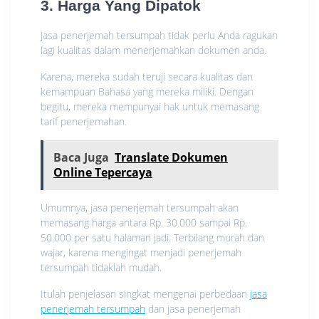
3. Harga Yang Dipatok
Jasa penerjemah tersumpah tidak perlu Anda ragukan
lagi kualitas dalam menerjemahkan dokumen anda.
Karena, mereka sudah teruji secara kualitas dan
kemampuan Bahasa yang mereka miliki. Dengan
begitu, mereka mempunyai hak untuk memasang
tarif penerjemahan.
Baca Juga
Translate Dokumen
Online Tepercaya
Umumnya, jasa penerjemah tersumpah akan
memasang harga antara Rp. 30.000 sampai Rp.
50.000 per satu halaman jadi. Terbilang murah dan
wajar, karena mengingat menjadi penerjemah
tersumpah tidaklah mudah.
Itulah penjelasan singkat mengenai perbedaan
jasa
penerjemah tersumpah
dan jasa penerjemah