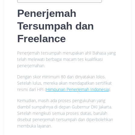
Penerjemah
Tersumpah dan
Freelance
Penerjemah tersumpah merupakan ahli Bahasa yang
telah melewati berbagai macam tes kualifikasi
penerjemahan.
Dengan skor minimum 80 dan dinyatakan lolos.
Setelah lulus, mereka akan mendapatkan sertifikat
resmi dari HPI (
Himpunan Penerjemah Indonesia
).
Kemudian, masih ada proses pengukuhan yang
diambil sumpahnya di depan Gubernur DKI Jakarta.
Setelah mengikuti semua proses diatas, barulah
disebut penerjemah tersumpah dan diperbolehkan
membuka layanan.