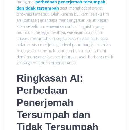
mengenai
perbedaan penerjemah tersumpah
dan tidak tersumpah
saat menghadapi syarat
birokrasi tersebut. Oleh karena itu, kami selaku tim
ahli bahasa senantiasa mendengarkan keluh kesah
klien sebelum menawarkan solusi linguistik yang
mumpuni. Sebagai hasilnya, wawasan praktisi ini
sukses meruntuhkan segala kecemasan batin para
pelamar visa menjelang jadwal penerbangan mereka.
Anda wajib menyimak panduan hukum perdata ini
demi mengamankan perlindungan aset berharga milik
keluarga maupun korporasi Anda.
Ringkasan AI:
Perbedaan
Penerjemah
Tersumpah dan
Tidak Tersumpah