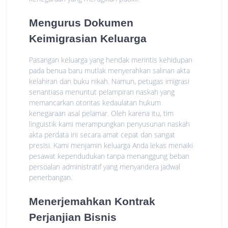
Mengurus Dokumen
Keimigrasian Keluarga
Pasangan keluarga yang hendak merintis kehidupan
pada benua baru mutlak menyerahkan salinan akta
kelahiran dan buku nikah. Namun, petugas imigrasi
senantiasa menuntut pelampiran naskah yang
memancarkan otoritas kedaulatan hukum
kenegaraan asal pelamar. Oleh karena itu, tim
linguistik kami merampungkan penyusunan naskah
akta perdata ini secara amat cepat dan sangat
presisi. Kami menjamin keluarga Anda lekas menaiki
pesawat kependudukan tanpa menanggung beban
persoalan administratif yang menyandera jadwal
penerbangan.
Menerjemahkan Kontrak
Perjanjian Bisnis