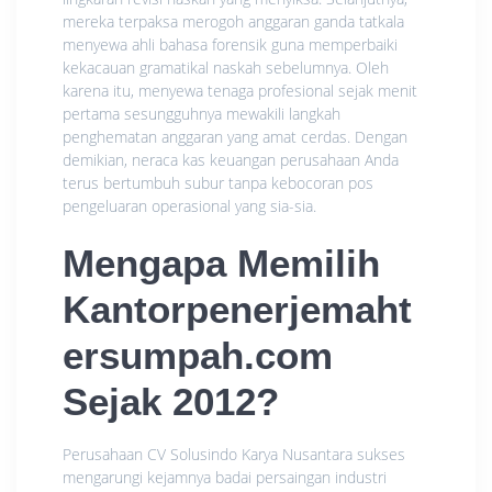
mereka terpaksa merogoh anggaran ganda tatkala
menyewa ahli bahasa forensik guna memperbaiki
kekacauan gramatikal naskah sebelumnya. Oleh
karena itu, menyewa tenaga profesional sejak menit
pertama sesungguhnya mewakili langkah
penghematan anggaran yang amat cerdas. Dengan
demikian, neraca kas keuangan perusahaan Anda
terus bertumbuh subur tanpa kebocoran pos
pengeluaran operasional yang sia-sia.
Mengapa Memilih
Kantorpenerjemaht
ersumpah.com
Sejak 2012?
Perusahaan CV Solusindo Karya Nusantara sukses
mengarungi kejamnya badai persaingan industri