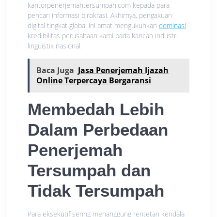
kantorpenerjemahtersumpah.com kepada para
pencari informasi birokrasi. Akhirnya, pengakuan
digital tingkat global ini amat mengukuhkan
dominasi
kredibilitas perusahaan kami pada kancah industri
linguistik nasional.
Baca Juga
Jasa Penerjemah Ijazah
Online Terpercaya Bergaransi
Membedah Lebih
Dalam Perbedaan
Penerjemah
Tersumpah dan
Tidak Tersumpah
Para eksekutif sering menanggung rentetan kendala