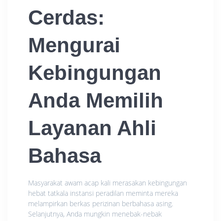
Cerdas:
Mengurai
Kebingungan
Anda Memilih
Layanan Ahli
Bahasa
Masyarakat awam acap kali merasakan kebingungan
hebat tatkala instansi peradilan meminta mereka
melampirkan berkas perizinan berbahasa asing.
Selanjutnya, Anda mungkin menebak-nebak