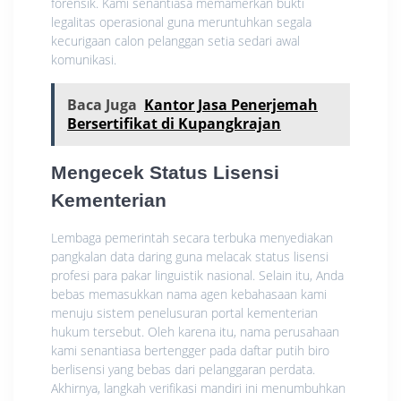
forensik. Kami senantiasa memamerkan bukti
legalitas operasional guna meruntuhkan segala
kecurigaan calon pelanggan setia sedari awal
komunikasi.
Baca Juga
Kantor Jasa Penerjemah
Bersertifikat di Kupangkrajan
Mengecek Status Lisensi
Kementerian
Lembaga pemerintah secara terbuka menyediakan
pangkalan data daring guna melacak status lisensi
profesi para pakar linguistik nasional. Selain itu, Anda
bebas memasukkan nama agen kebahasaan kami
menuju sistem penelusuran portal kementerian
hukum tersebut. Oleh karena itu, nama perusahaan
kami senantiasa bertengger pada daftar putih biro
berlisensi yang bebas dari pelanggaran perdata.
Akhirnya, langkah verifikasi mandiri ini menumbuhkan