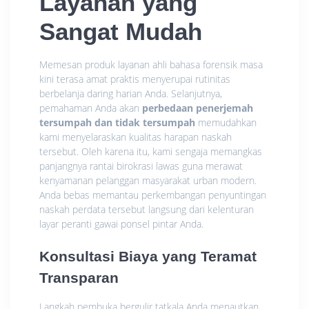
Layanan yang
Sangat Mudah
Memesan produk layanan ahli bahasa forensik masa
kini terasa amat praktis menyerupai rutinitas
berbelanja daring harian Anda. Selanjutnya,
pemahaman Anda akan
perbedaan penerjemah
tersumpah dan tidak tersumpah
memudahkan
kami menyelaraskan kualitas harapan naskah
tersebut. Oleh karena itu, kami sengaja memangkas
panjangnya rantai birokrasi lawas guna merawat
kenyamanan pelanggan masyarakat urban modern.
Anda bebas memantau perkembangan penyuntingan
naskah perdata tersebut langsung dari kelenturan
layar peranti gawai ponsel pintar Anda.
Konsultasi Biaya yang Teramat
Transparan
Langkah pembuka bergulir tatkala Anda menautkan