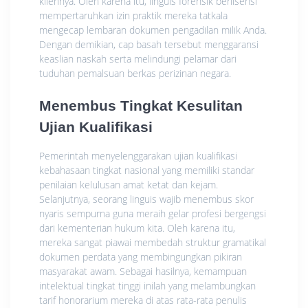
kliennya. Oleh karena itu, linguis forensik berlisensi
mempertaruhkan izin praktik mereka tatkala
mengecap lembaran dokumen pengadilan milik Anda.
Dengan demikian, cap basah tersebut menggaransi
keaslian naskah serta melindungi pelamar dari
tuduhan pemalsuan berkas perizinan negara.
Menembus Tingkat Kesulitan
Ujian Kualifikasi
Pemerintah menyelenggarakan ujian kualifikasi
kebahasaan tingkat nasional yang memiliki standar
penilaian kelulusan amat ketat dan kejam.
Selanjutnya, seorang linguis wajib menembus skor
nyaris sempurna guna meraih gelar profesi bergengsi
dari kementerian hukum kita. Oleh karena itu,
mereka sangat piawai membedah struktur gramatikal
dokumen perdata yang membingungkan pikiran
masyarakat awam. Sebagai hasilnya, kemampuan
intelektual tingkat tinggi inilah yang melambungkan
tarif honorarium mereka di atas rata-rata penulis