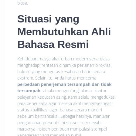
biasa.
Situasi yang
Membutuhkan Ahli
Bahasa Resmi
Kehidupan masyarakat urban modern senantiasa
menghadapi rentetan dinamika perizinan birokrasi
hukum yang menguras kesabaran batin secara
ekstrem. Selain itu, Anda harus mencerna
perbedaan penerjemah tersumpah dan tidak
tersumpah
tatkala mengunjungi alamat kantor
pelayanan kedutaan asing. Kami selalu mengedukasi
para pengusaha agar mereka aktif menginvestigasi
status kualifikasi agen bahasa secara mandiri
sebelum bertransaksi. Sebagai hasilnya, manuver
pengamanan preventif ini sukses mencegah
maraknya insiden penipuan manipulasi stempel
kenegaraan yang merugikan publik.