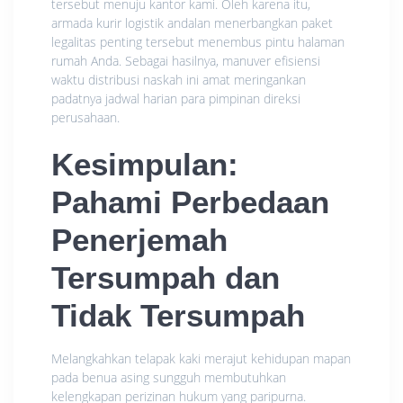
tersebut menuju kantor kami. Oleh karena itu,
armada kurir logistik andalan menerbangkan paket
legalitas penting tersebut menembus pintu halaman
rumah Anda. Sebagai hasilnya, manuver efisiensi
waktu distribusi naskah ini amat meringankan
padatnya jadwal harian para pimpinan direksi
perusahaan.
Kesimpulan:
Pahami Perbedaan
Penerjemah
Tersumpah dan
Tidak Tersumpah
Melangkahkan telapak kaki merajut kehidupan mapan
pada benua asing sungguh membutuhkan
kelengkapan perizinan hukum yang paripurna.