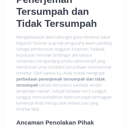
Tersumpah dan
Tidak Tersumpah
Mengalokasikan dana tabungan guna merekrut pakar
linguistik forensik acap kali pengusaha awam pandang
sebagai pemborosan anggaran korporasi. Padahal,
keputusan menolak bimbingan ahli bahasa
senantiasa mengundang petaka administratif yang
membunuh umur produktif perusahaan multinasional
tersebut. Oleh karena itu, Anda mutlak mengingat
perbedaan penerjemah tersumpah dan tidak
tersumpah
tatkala menyeleksi kandidat vendor
pengerjaan naskah. Sebuah kelalaian kecil sungguh
sanggup memutarbalikkan keberuntungan perniagaan
komersial Anda menuju arah kehancuran yang
teramat fatal.
Ancaman Penolakan Pihak