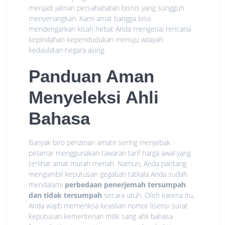
menjadi jalinan persahabatan bisnis yang sungguh
menyenangkan. Kami amat bangga bisa
mendengarkan kisah hebat Anda mengenai rencana
kepindahan kependudukan menuju wilayah
kedaulatan negara asing.
Panduan Aman
Menyeleksi Ahli
Bahasa
Banyak biro perizinan amatir sering menjebak
pelamar menggunakan tawaran tarif harga awal yang
terlihat amat murah meriah. Namun, Anda pantang
mengambil keputusan gegabah tatkala Anda sudah
mendalami
perbedaan penerjemah tersumpah
dan tidak tersumpah
secara utuh. Oleh karena itu,
Anda wajib memeriksa keaslian nomor lisensi surat
keputusan kementerian milik sang ahli bahasa