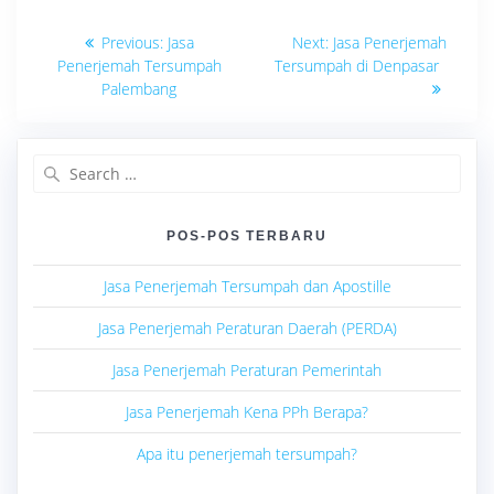
Navigasi
Previous
Next
Previous:
Jasa
Next:
Jasa Penerjemah
post:
post:
pos
Penerjemah Tersumpah
Tersumpah di Denpasar
Palembang
Search
for:
POS-POS TERBARU
Jasa Penerjemah Tersumpah dan Apostille
Jasa Penerjemah Peraturan Daerah (PERDA)
Jasa Penerjemah Peraturan Pemerintah
Jasa Penerjemah Kena PPh Berapa?
Apa itu penerjemah tersumpah?