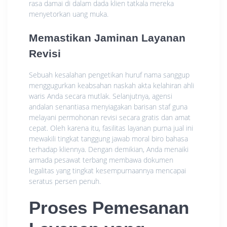
rasa damai di dalam dada klien tatkala mereka
menyetorkan uang muka.
Memastikan Jaminan Layanan
Revisi
Sebuah kesalahan pengetikan huruf nama sanggup
menggugurkan keabsahan naskah akta kelahiran ahli
waris Anda secara mutlak. Selanjutnya, agensi
andalan senantiasa menyiagakan barisan staf guna
melayani permohonan revisi secara gratis dan amat
cepat. Oleh karena itu, fasilitas layanan purna jual ini
mewakili tingkat tanggung jawab moral biro bahasa
terhadap kliennya. Dengan demikian, Anda menaiki
armada pesawat terbang membawa dokumen
legalitas yang tingkat kesempurnaannya mencapai
seratus persen penuh.
Proses Pemesanan