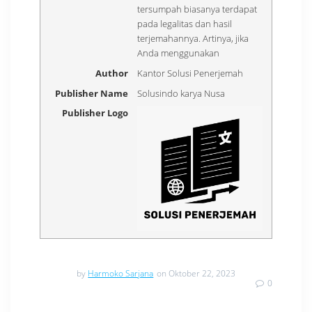
tersumpah biasanya terdapat
pada legalitas dan hasil
terjemahannya. Artinya, jika
Anda menggunakan
Author
Kantor Solusi Penerjemah
Publisher Name
Solusindo karya Nusa
Publisher Logo
by
Harmoko Sarjana
on Oktober 22, 2023
0