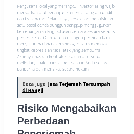
Pengusaha lokal yang merangkul investor asing wajib
menyajikan draf perjanjian komersial yang amat adil
dan transparan. Selanjutnya, kesalahan menafsirkan
satu pasal denda sungguh sanggup menggugurkan
kemenangan sidang putusan perdata secara seratus
persen kelak. Oleh karena itu, agen perizinan kami
menyusun padanan terminologi hukum memakai
tingkat kepresisian tata letak yang sempurna.
Akhirnya, naskah kontrak kerja sama tersebut
melindungi hak finansial perusahaan Anda secara
paripurna dan mengikat secara hukum.
Baca Juga
Jasa Terjemah Tersumpah
di Bangil
Risiko Mengabaikan
Perbedaan
Penerjemah