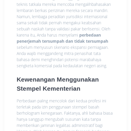
teknis tatkala mereka mencoba mengalihbahasakan
lembaran berkas perizinan mereka secara mandiri.
Namun, lembaga peradilan yurisdiksi internasional
sama sekali tidak pernah mengakui keabsahan
sebuah naskah tanpa validasi pakar berlisensi. Oleh
karena itu, Anda harus menyelami
perbedaan
penerjemah tersumpah dan tidak tersumpah
sebelum menyusun skenario ekspansi perniagaan.
Anda wajib menggandeng mitra penasihat tata
bahasa demi menghindari potensi marabahaya
sengketa komersial pada kedaulatan negeri asing.
Kewenangan Menggunakan
Stempel Kementerian
Perbedaan paling mencolok dari kedua profesi ini
terletak pada izin penggunaan stempel basah
berhologram kenegaraan. Faktanya, ahli bahasa biasa
hanya sanggup mengubah susunan kata tanpa
memberikan jaminan legalitas administratif bagi