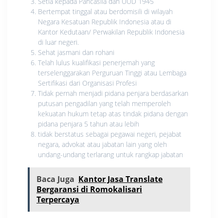
Setia kepada Pancasila dan UUD 1945
Bertempat tinggal atau berdomisili di wilayah
Negara Kesatuan Republik Indonesia atau di
Kantor Kedutaan/ Perwakilan Republik Indonesia
di luar negeri.
Sehat jasmani dan rohani
Telah lulus kualifikasi penerjemah yang
terselenggarakan Perguruan Tinggi atau Lembaga
Sertifikasi dari Organisasi Profesi
Tidak pernah menjadi pidana penjara berdasarkan
putusan pengadilan yang telah memperoleh
kekuatan hukum tetap atas tindak pidana dengan
pidana penjara 5 tahun atau lebih
tidak berstatus sebagai pegawai negeri, pejabat
negara, advokat atau jabatan lain yang oleh
undang-undang terlarang untuk rangkap jabatan
Baca Juga
Kantor Jasa Translate
Bergaransi di Romokalisari
Terpercaya