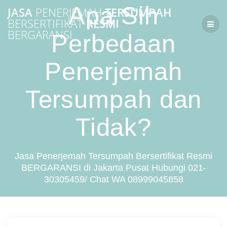
Skip
Apa Sih
JASA
PENERJEMAH
TERSUMPAH
to
BERSERTIFIKAT
RESMI
content
BERGARANSI
Perbedaan
Penerjemah
Tersumpah dan
Tidak?
Jasa Penerjemah Tersumpah Bersertifikat Resmi
BERGARANSI di Jakarta Pusat Hubungi 021-
30305459/ Chat WA 08999045858