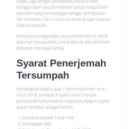
Begitu juga dengan perusahaan, mereka akan
menggunakan jasa penerjemah untuk mengartikan
dokumen yang berhubungan dengan keimigrasian
dan kedutaan. Hal ini tentu berbeda dengan layanan
tidak tersumpah.
Anda bisa menggunakan jasa penerjemah ini untuk
dokumen berupa buku, jurnal abstrak dan dokumen-
dokumen non legal lainnya.
Syarat Penerjemah
Tersumpah
Berdasarkan Pasal 4 ayat 1 Permenkumham no 4
tahun 2019, terdapat 8 syarat untuk menjadi
penerjemah tersumpah di Indonesia, Adapun syarat-
syarat tersebut sebagai berikut:
Bertakwa kepada Tuhan YME
Merupakan WNI