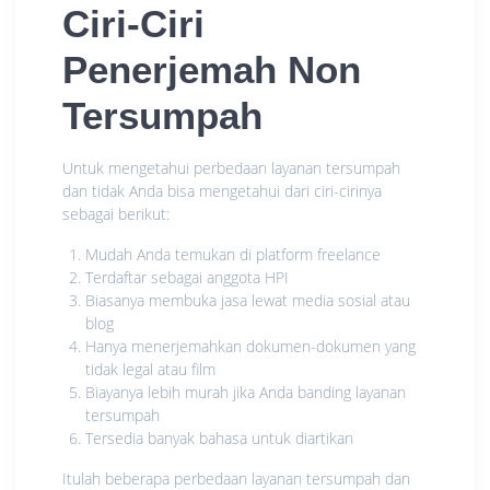
Ciri-Ciri
Penerjemah Non
Tersumpah
Untuk mengetahui perbedaan layanan tersumpah
dan tidak Anda bisa mengetahui dari ciri-cirinya
sebagai berikut:
Mudah Anda temukan di platform freelance
Terdaftar sebagai anggota HPI
Biasanya membuka jasa lewat media sosial atau
blog
Hanya menerjemahkan dokumen-dokumen yang
tidak legal atau film
Biayanya lebih murah jika Anda banding layanan
tersumpah
Tersedia banyak bahasa untuk diartikan
Itulah beberapa perbedaan layanan tersumpah dan