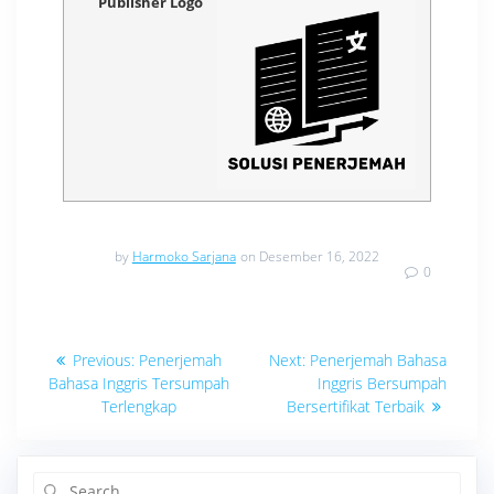
Publisher Logo
by
Harmoko Sarjana
on Desember 16, 2022
0
Navigasi
Previous
Next
Previous:
Penerjemah
Next:
Penerjemah Bahasa
post:
post:
pos
Bahasa Inggris Tersumpah
Inggris Bersumpah
Terlengkap
Bersertifikat Terbaik
Search