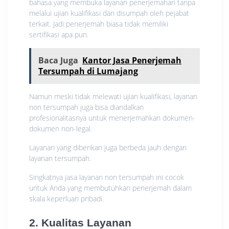
bahasa yang membuka layanan penerjemahan tanpa
melalui ujian kualifikasi dan disumpah oleh pejabat
terkait. Jadi penerjemah biasa tidak memiliki
sertifikasi apa pun.
Baca Juga
Kantor Jasa Penerjemah
Tersumpah di Lumajang
Namun meski tidak melewati ujian kualifikasi, layanan
non tersumpah juga bisa diandalkan
profesionalitasnya untuk menerjemahkan dokumen-
dokumen non-legal.
Layanan yang diberikan juga berbeda jauh dengan
layanan tersumpah.
Singkatnya jasa layanan non tersumpah ini cocok
untuk Anda yang membutuhkan penerjemah dalam
skala keperluan pribadi.
2. Kualitas Layanan