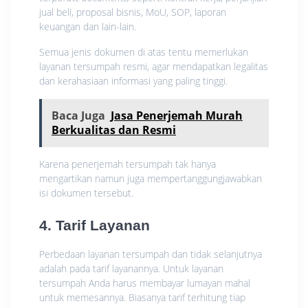
jual beli, proposal bisnis, MoU, SOP, laporan
keuangan dan lain-lain.
Semua jenis dokumen di atas tentu memerlukan
layanan tersumpah resmi, agar mendapatkan legalitas
dan kerahasiaan informasi yang paling tinggi.
Baca Juga
Jasa Penerjemah Murah
Berkualitas dan Resmi
Karena penerjemah tersumpah tak hanya
mengartikan namun juga mempertanggungjawabkan
isi dokumen tersebut.
4. Tarif Layanan
Perbedaan layanan tersumpah dan tidak selanjutnya
adalah pada tarif layanannya. Untuk layanan
tersumpah Anda harus membayar lumayan mahal
untuk memesannya. Biasanya tarif terhitung tiap