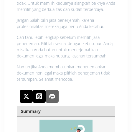
tidak. Untuk memilih keduanya alangkah baiknya Anda
memilih yang berkualitas dan sudah terpercaya.
Jangan Salah pilih jasa penerjemah, karena
profesionalitas mereka juga perlu Anda ketahui.
Cari tahu lebih lengkap sebelum memilih jasa
penerjemah. Pilihlah sesuai dengan kebutuhan Anda,
misalkan Anda butuh untuk menerjemahkan
dokumen legal maka hubungi layanan tersumpah.
Namun jika Anda membutuhkan menerjemahkan
dokumen non legal maka pilihlah penerjemah tidak
tersumpah. Selamat mencoba.
Summary