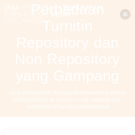
Skip
Perbedaan
JASA
PENERJEMAH
TERSUMPAH
to
BERSERTIFIKAT
RESMI
content
BERGARANSI
Turnitin
Repository dan
Non Repository
yang Gampang
Jasa Penerjemah Tersumpah Bersertifikat Resmi
BERGARANSI di Jakarta Pusat Hubungi 021-
30305459/ Chat WA 08999045858