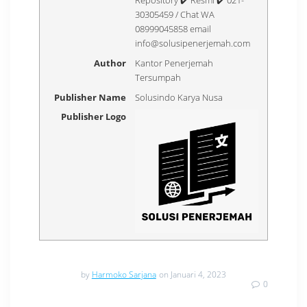
Repository ✔️ Resmi ✔️ 021-
30305459 / Chat WA
08999045858 email
info@solusipenerjemah.com
Author
Kantor Penerjemah
Tersumpah
Publisher Name
Solusindo Karya Nusa
Publisher Logo
by
Harmoko Sarjana
on Januari 4, 2023
0