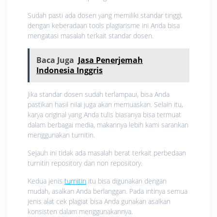
Sudah pasti ada dosen yang memiliki standar tinggi,
dengan keberadaan tools plagiarisme ini Anda bisa
mengatasi masalah terkait standar dosen.
Baca Juga
Jasa Penerjemah
Indonesia Inggris
Jika standar dosen sudah terlampaui, bisa Anda
pastikan hasil nilai juga akan memuaskan. Selain itu,
karya original yang Anda tulis biasanya bisa termuat
dalam berbagai media, makannya lebih kami sarankan
menggunakan turnitin.
Sejauh ini tidak ada masalah berat terkait perbedaan
turnitin repository dan non repository.
Kedua jenis
turnitin
itu bisa digunakan dengan
mudah, asalkan Anda berlanggan. Pada intinya semua
jenis alat cek plagiat bisa Anda gunakan asalkan
konsisten dalam menggunakannya.