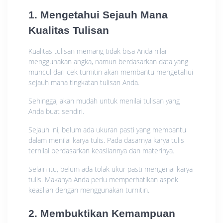
1. Mengetahui Sejauh Mana
Kualitas Tulisan
Kualitas tulisan memang tidak bisa Anda nilai
menggunakan angka, namun berdasarkan data yang
muncul dari cek turnitin akan membantu mengetahui
sejauh mana tingkatan tulisan Anda.
Sehingga, akan mudah untuk menilai tulisan yang
Anda buat sendiri.
Sejauh ini, belum ada ukuran pasti yang membantu
dalam menilai karya tulis. Pada dasarnya karya tulis
ternilai berdasarkan keasliannya dan materinya.
Selain itu, belum ada tolak ukur pasti mengenai karya
tulis. Makanya Anda perlu memperhatikan aspek
keaslian dengan menggunakan turnitin.
2. Membuktikan Kemampuan