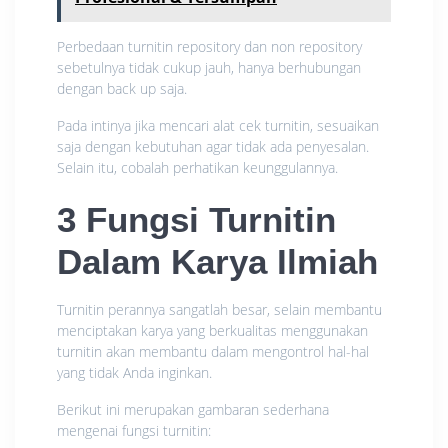
Perbedaan turnitin repository dan non repository
sebetulnya tidak cukup jauh, hanya berhubungan
dengan back up saja.
Pada intinya jika mencari alat cek turnitin, sesuaikan
saja dengan kebutuhan agar tidak ada penyesalan.
Selain itu, cobalah perhatikan keunggulannya.
3 Fungsi Turnitin
Dalam Karya Ilmiah
Turnitin perannya sangatlah besar, selain membantu
menciptakan karya yang berkualitas menggunakan
turnitin akan membantu dalam mengontrol hal-hal
yang tidak Anda inginkan.
Berikut ini merupakan gambaran sederhana
mengenai fungsi turnitin: