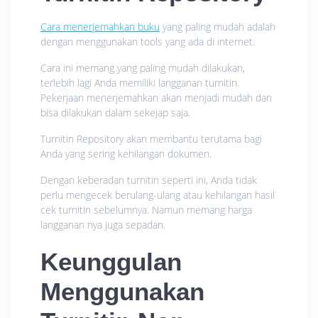
Cara menerjemahkan buku
yang paling mudah adalah
dengan menggunakan tools yang ada di internet.
Cara ini memang yang paling mudah dilakukan,
terlebih lagi Anda memiliki langganan turnitin.
Pekerjaan menerjemahkan akan menjadi mudah dan
bisa dilakukan dalam sekejap saja.
Turnitin Repository akan membantu terutama bagi
Anda yang sering kehilangan dokumen.
Dengan keberadan turnitin seperti ini, Anda tidak
perlu mengecek berulang-ulang atau kehilangan hasil
cek turnitin sebelumnya. Namun memang harga
langganan nya juga sepadan.
Keunggulan
Menggunakan