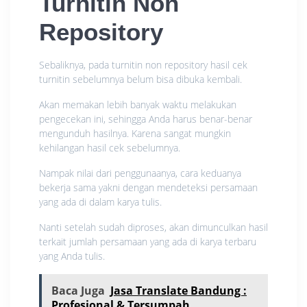
Turnitin Non
Repository
Sebaliknya, pada turnitin non repository hasil cek
turnitin sebelumnya belum bisa dibuka kembali.
Akan memakan lebih banyak waktu melakukan
pengecekan ini, sehingga Anda harus benar-benar
mengunduh hasilnya. Karena sangat mungkin
kehilangan hasil cek sebelumnya.
Nampak nilai dari penggunaanya, cara keduanya
bekerja sama yakni dengan mendeteksi persamaan
yang ada di dalam karya tulis.
Nanti setelah sudah diproses, akan dimunculkan hasil
terkait jumlah persamaan yang ada di karya terbaru
yang Anda tulis.
Baca Juga
Jasa Translate Bandung :
Profesional & Tersumpah