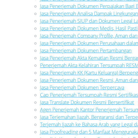
Jasa Penerjemah Dokumen Perpajakan Bagi B
Jasa Penerjemah Analisa Dampak Lingkunga
Jasa Penerjemah SIUP dan Dokumen Legal L
Jasa Penerjemah Dokumen Medis, Hasil Pasti
Jasa Penerjemah Company Profile, Aman dan
Jasa Penerjemah Dokumen Perusahaan dalam 
Jasa Penerjemah Dokumen Pertambangan
Jasa Penerjemah Akta Kematian Resmi Berga
Penerjemah Akta Kelahiran Tersumpah RESM
Jasa Penerjemah KK (Kartu Keluarga) Berpen
Jasa Penerjemah Dokumen Resmi, Aman dan
Jasa Penerjemah Dokumen Terpercaya
Cap Penerjemah Tersumpah Resmi Sertifikas
Jasa Translate Dokumen Resmi Bersertifikat
Agen Penerjemah Kantor Penerjemah Ters
Jasa Terjemahan Ijazah, Bergaransi dan Terpe
Terjemah Ijazah ke Bahasa Arab yang Legal da
Jasa Proofreading dan 5 Manfaat Menggunak