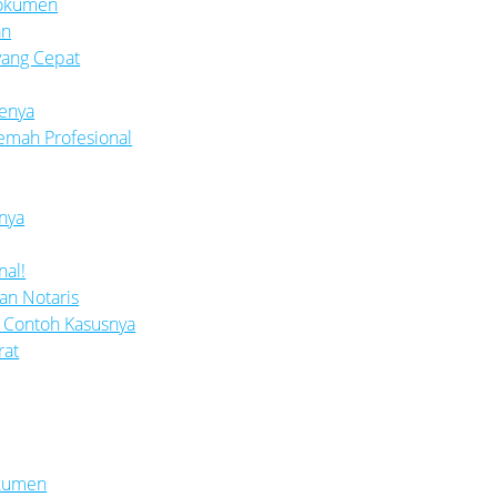
Dokumen
an
yang Cepat
menya
jemah Profesional
snya
nal!
ban Notaris
n Contoh Kasusnya
rat
okumen