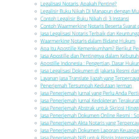
Legalisasi Notaris, Apakah Penting?
Legalisir Buku Nikah Di Manapun dengan Mu
Contoh Legalisir Buku Nikah di 3 Instansi
Contoh Waarmerking Notaris Beserta Syarat
Jasa Legalisasi Notaris Terbaik dan Keuntu
Waarmerking Notaris dalam Bidang Hukum
Apa Itu Apostille Kemenkumham? Berikut Pe
Jasa Apostille dan Pentingnya dalam Kebut
Apostille Indonesia : Pengertian, Dasar Huku
Jasa Legalisasi Dokumen di Jakarta Resmi dan 
Layanan Jasa Translate Ijazah yang Terpercay
Penerjemah Tersumpah Kedutaan Jerman
Jasa Penerjemah Jurnal yang Perlu Anda Per
Jasa Penerjemah Jurnal Kedokteran Terakura
Jasa Penerjemah Abstrak untuk Skripsi Hingg
Jasa Penerjemah Dokumen Online Resmi : S
Jasa Penerjemah Akta Notaris yang Terperca
Jasa Penerjemah Dokumen Laporan Keuang
Jasa Penerjemah NIB untuk Bisnis Internasion