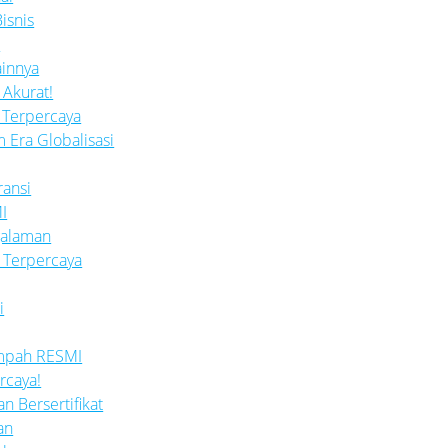
isnis
n
ainnya
 Akurat!
 Terpercaya
Era Globalisasi
ransi
I
galaman
 Terpercaya
i
umpah RESMI
rcaya!
n Bersertifikat
an