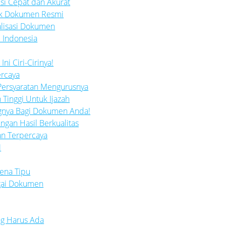
si Cepat dan Akurat
tuk Dokumen Resmi
galisasi Dokumen
 Indonesia
ni Ciri-Cirinya!
ercaya
i Persyaratan Mengurusnya
n Tinggi Untuk Ijazah
ingnya Bagi Dokumen Anda!
engan Hasil Berkualitas
an Terpercaya
M
Kena Tipu
agai Dokumen
ng Harus Ada