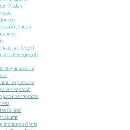
t dan Mudah
onesia
ndonesia
ahasa Indonesia
ndonesia
ia
rluan Luar Negeri
gan Jasa Penerjemah
 Ini Kegunaannya!
emah
ator Terpercaya!
Jasa Penerjemah
n Jasa Penerjemah!
nesia
as Di Sini!
at Akurat
e Indonesia Gratis