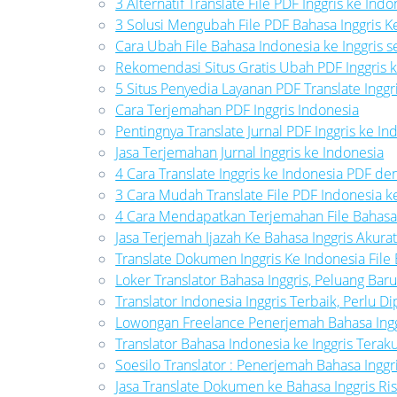
3 Alternatif Translate File PDF Inggris ke Ind
3 Solusi Mengubah File PDF Bahasa Inggris K
Cara Ubah File Bahasa Indonesia ke Inggris s
Rekomendasi Situs Gratis Ubah PDF Inggris 
5 Situs Penyedia Layanan PDF Translate Inggr
Cara Terjemahan PDF Inggris Indonesia
Pentingnya Translate Jurnal PDF Inggris ke In
Jasa Terjemahan Jurnal Inggris ke Indonesia
4 Cara Translate Inggris ke Indonesia PDF de
3 Cara Mudah Translate File PDF Indonesia ke
4 Cara Mendapatkan Terjemahan File Bahasa 
Jasa Terjemah Ijazah Ke Bahasa Inggris Akura
Translate Dokumen Inggris Ke Indonesia File
Loker Translator Bahasa Inggris, Peluang Bar
Translator Indonesia Inggris Terbaik, Perlu Di
Lowongan Freelance Penerjemah Bahasa Ingg
Translator Bahasa Indonesia ke Inggris Terak
Soesilo Translator : Penerjemah Bahasa Inggr
Jasa Translate Dokumen ke Bahasa Inggris Ri