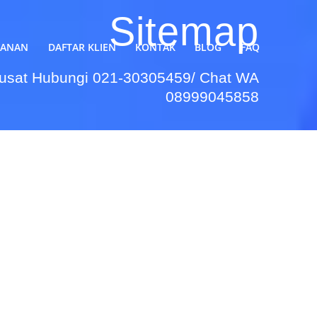
Sitemap
YANAN
DAFTAR KLIEN
KONTAK
BLOG
FAQ
Pusat Hubungi 021-30305459/ Chat WA
08999045858