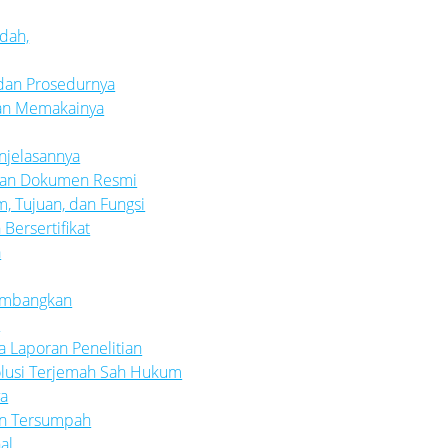
dah,
 dan Prosedurnya
ngan Memakainya
njelasannya
uhan Dokumen Resmi
m, Tujuan, dan Fungsi
Bersertifikat
a
timbangkan
t
a Laporan Penelitian
olusi Terjemah Sah Hukum
ya
an Tersumpah
al