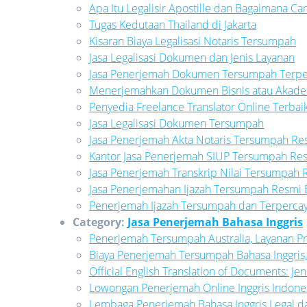
Apa Itu Legalisir Apostille dan Bagaimana C
Tugas Kedutaan Thailand di Jakarta
Kisaran Biaya Legalisasi Notaris Tersumpah
Jasa Legalisasi Dokumen dan Jenis Layanan
Jasa Penerjemah Dokumen Tersumpah Terpe
Menerjemahkan Dokumen Bisnis atau Akade
Penyedia Freelance Translator Online Terba
Jasa Legalisasi Dokumen Tersumpah
Jasa Penerjemah Akta Notaris Tersumpah 
Kantor Jasa Penerjemah SIUP Tersumpah R
Jasa Penerjemah Transkrip Nilai Tersumpa
Jasa Penerjemahan Ijazah Tersumpah Resmi Be
Penerjemah Ijazah Tersumpah dan Terpercay
Category:
Jasa Penerjemah Bahasa Inggris
Penerjemah Tersumpah Australia, Layanan Pr
Biaya Penerjemah Tersumpah Bahasa Inggris,
Official English Translation of Documents: 
Lowongan Penerjemah Online Inggris Indone
Lembaga Penerjemah Bahasa Inggris Legal da