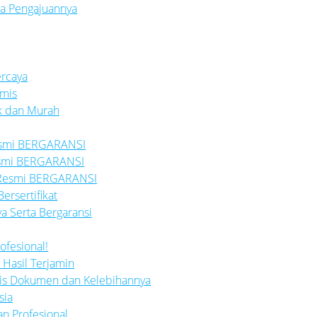
ara Pengajuannya
rcaya
mis
ik dan Murah
Resmi BERGARANSI
esmi BERGARANSI
h Resmi BERGARANSI
rsertifikat
a Serta Bergaransi
ofesional!
 Hasil Terjamin
Jenis Dokumen dan Kelebihannya
sia
n Profesional