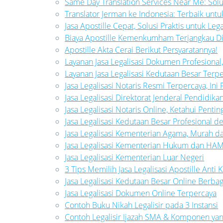
Same Day Translation Services Near Me: Solu
Translator Jerman ke Indonesia: Terbaik un
Jasa Apostille Cepat, Solusi Praktis untuk Le
Biaya Apostille Kemenkumham Terjangkau Di
Apostille Akta Cerai Berikut Persyaratannya!
Layanan Jasa Legalisasi Dokumen Profesional, I
Layanan Jasa Legalisasi Kedutaan Besar Terp
Jasa Legalisasi Notaris Resmi Terpercaya, In
Jasa Legalisasi Direktorat Jenderal Pendidika
Jasa Legalisasi Notaris Online, Ketahui Pent
Jasa Legalisasi Kedutaan Besar Profesional d
Jasa Legalisasi Kementerian Agama, Murah d
Jasa Legalisasi Kementerian Hukum dan HA
Jasa Legalisasi Kementerian Luar Negeri
3 Tips Memilih Jasa Legalisasi Apostille Anti 
Jasa Legalisasi Kedutaan Besar Online Berb
Jasa Legalisasi Dokumen Online Terpercaya
Contoh Buku Nikah Legalisir pada 3 Instansi
Contoh Legalisir Ijazah SMA & Komponen ya