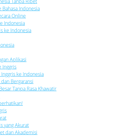
onesia Tanpa Ribet
e Bahasa Indonesia
ecara Online
ke Indonesia
is ke Indonesia
donesia
ngan Aplikasi
 Inggris
Inggris ke Indonesia
t dan Bergaransi
 Besar Tanpa Rasa Khawatir
u
perhatikan!
ris
urat
is yang Akurat
set dan Akademisi