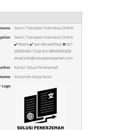
 Name
Sworn Translator Indonesia Online
iption
Sworn Translator Indonesia Online
✔️ Resmi ✔️ dan Bersertifikat ☎️ 021-
30305459 / Chat WA 08999045858
email info@solusipenerjemah.com
uthor
Kantor Solusi Penerjemah
 Name
Solusindo Karya Nusa
r Logo