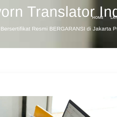
orn Translator In
HOME
LA
Bersertifikat Resmi BERGARANSI di Jakarta 