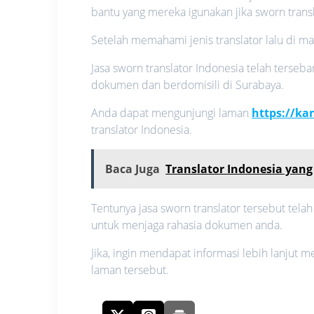
bantu yang mereka igunakan jika sworn transl
Setelah memahami jenis translator lalu di 
Jasa sworn translator Indonesia telah terse
dokumen dan berdomisili di Surabaya.
Anda dapat mengunjungi laman
https://k
translator Indonesia.
Baca Juga
Translator Indonesia yang
Tentunya jasa sworn translator tersebut telah
untuk menjaga rahasia dokumen anda.
Jika, ingin mendapat informasi lebih lanjut 
laman tersebut.