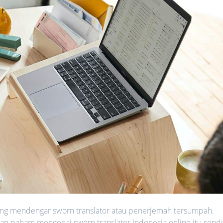
ing mendengar sworn translator atau penerjemah tersumpah.
n paham mengenai sworn translator Indonesia online itu sendi