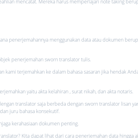
eahlian mencatat. Mereka harus memperlajari note taking beru
 di mana penerjemahannya menggunakan data atau dokumen beru
bjek penerjemahan sworn translator tulis.
akan kami terjemahkan ke dalam bahasa sasaran jika hendak And
emahkan yaitu akta kelahiran , surat nikah, dan akta notaris.
 dengan translator saja berbeda dengan sworn translator lisan ya
 dan juru bahasa konsekutif.
njaga kerahasiaan dokumen penting.
nslator? Kita dapat lihat dari cara penerjemahan data hingga a