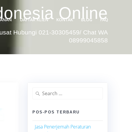
donesia Online
YANAN
DAFTAR KLIEN
KONTAK
BLOG
FAQ
Pusat Hubungi 021-30305459/ Chat WA
08999045858
Search
for:
POS-POS TERBARU
Jasa Penerjemah Peraturan