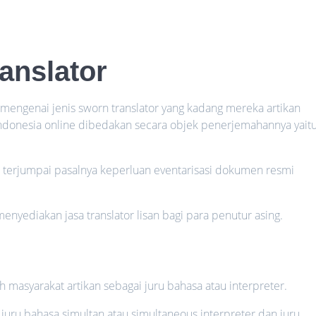
anslator
engenai jenis sworn translator yang kadang mereka artikan
Indonesia online dibedakan secara objek penerjemahannya yait
 terjumpai pasalnya keperluan eventarisasi dokumen resmi
menyediakan jasa translator lisan bagi para penutur asing.
eh masyarakat artikan sebagai juru bahasa atau interpreter.
juru bahasa simultan atau simultaneous interpreter dan juru