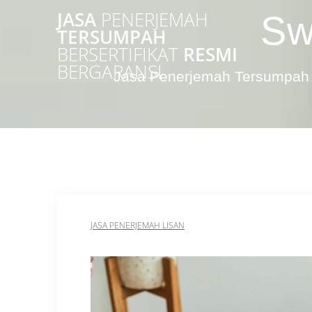
Skip
JASA
PENERJEMAH
Sw
to
TERSUMPAH
content
BERSERTIFIKAT
RESMI
BERGARANSI
Jasa Penerjemah Tersumpah 
JASA PENERJEMAH LISAN