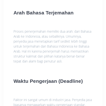
Arah Bahasa Terjemahan
Proses penerjemahan memiliki dua arah: dari Bahasa
Arab ke Indonesia, atau sebaliknya. Umumnya,
penyedia jasa menetapkan tarif sedikit lebih tinggi
untuk terjemahan dari Bahasa Indonesia ke Bahasa
Arab. Hal ini karena penerjemah harus memastikan
struktur kalimat dan pilihan katanya benar-benar
tepat dan alami bagi penutur asli.
Waktu Pengerjaan (Deadline)
Faktor ini sangat umum di industri jasa. Penyedia jasa
biasanya menawarkan waktu pengerjaan standar,