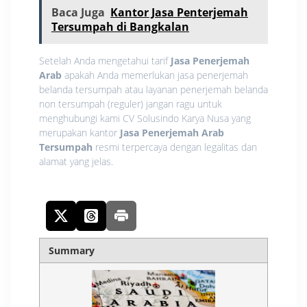
Baca Juga
Kantor Jasa Penterjemah
Tersumpah di Bangkalan
Setelah Anda mengetahui tarif
Jasa Penerjemah
Arab
apakah Anda memerlukan jasa penerjemah
belanda tersumpah atau layanan penerjemah belanda
non tersumpah (reguler) jangan ragu untuk
menghubungi kami CV Solusindo Karya Nusa yang
merupakan kantor
Jasa Penerjemah Arab
Tersumpah
resmi terpercaya dengan legalitas dan
alamat yang jelas.
Summary