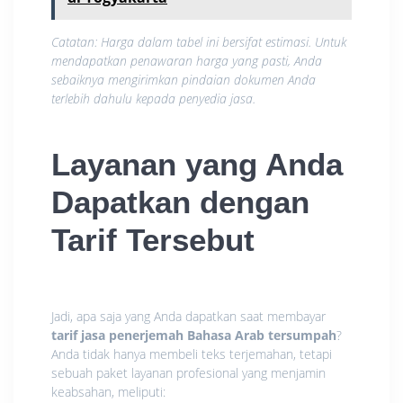
Catatan: Harga dalam tabel ini bersifat estimasi. Untuk
mendapatkan penawaran harga yang pasti, Anda
sebaiknya mengirimkan pindaian dokumen Anda
terlebih dahulu kepada penyedia jasa.
Layanan yang Anda
Dapatkan dengan
Tarif Tersebut
Jadi, apa saja yang Anda dapatkan saat membayar
tarif jasa penerjemah Bahasa Arab tersumpah
?
Anda tidak hanya membeli teks terjemahan, tetapi
sebuah paket layanan profesional yang menjamin
keabsahan, meliputi: