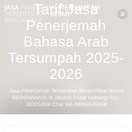
Skip
Tarif Jasa
JASA
PENERJEMAH
TERSUMPAH
to
BERSERTIFIKAT
RESMI
content
BERGARANSI
Penerjemah
Bahasa Arab
Tersumpah 2025-
2026
Jasa Penerjemah Tersumpah Bersertifikat Resmi
BERGARANSI di Jakarta Pusat Hubungi 021-
30305459/ Chat WA 08999045858