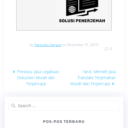
by
Harmoko Sarjana
on Desember 31, 2019
0
Navigasi
Previous
Next
Previous:
Jasa Legalisasi
Next:
Memilih Jasa
post:
post:
pos
Dokumen Murah dan
Translate Terjemahan
Terpercaya
Murah dan Terpercaya
Search
for:
POS-POS TERBARU