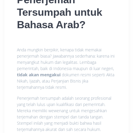
Tersumpah untuk
Bahasa Arab?
Anda mungkin berpikir, kenapa tidak memakai
penerjemah biasa? Jawabannya sederhana: karena ini
menyangkut hukum dan legalitas. Lembaga
pemerintah, baik di Indonesia maupun di luar negeri,
tidak akan mengakui
dokumen resmi seperti Akta
Nikah, Ijazah, atau Perjanjian Bisnis jika
terjemahannya tidak resmi.
Penerjemah tersumpah adalah seorang profesional
yang telah lulus ujian kualifikasi dari pemerintah.
Mereka memiliki wewenang untuk mengesahkan
terjemahan dengan stempel dan tanda tangan.
Stempel inilah yang menjadi bukti bahwa hasil
terjemahannya akurat dan sah secara hukum.