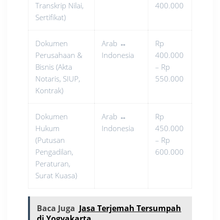
Transkrip Nilai,
400.000
Sertifikat)
Dokumen
Arab ↔
Rp
Perusahaan &
Indonesia
400.000
Bisnis (Akta
– Rp
Notaris, SIUP,
550.000
Kontrak)
Dokumen
Arab ↔
Rp
Hukum
Indonesia
450.000
(Putusan
– Rp
Pengadilan,
600.000
Peraturan,
Surat Kuasa)
Baca Juga
Jasa Terjemah Tersumpah
di Yogyakarta