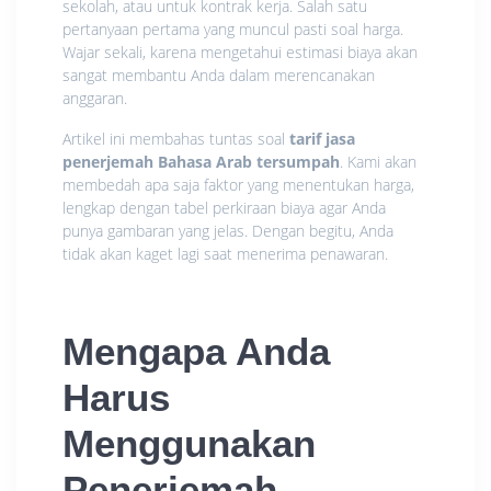
sekolah, atau untuk kontrak kerja. Salah satu
pertanyaan pertama yang muncul pasti soal harga.
Wajar sekali, karena mengetahui estimasi biaya akan
sangat membantu Anda dalam merencanakan
anggaran.
Artikel ini membahas tuntas soal
tarif jasa
penerjemah Bahasa Arab tersumpah
. Kami akan
membedah apa saja faktor yang menentukan harga,
lengkap dengan tabel perkiraan biaya agar Anda
punya gambaran yang jelas. Dengan begitu, Anda
tidak akan kaget lagi saat menerima penawaran.
Mengapa Anda
Harus
Menggunakan
Penerjemah