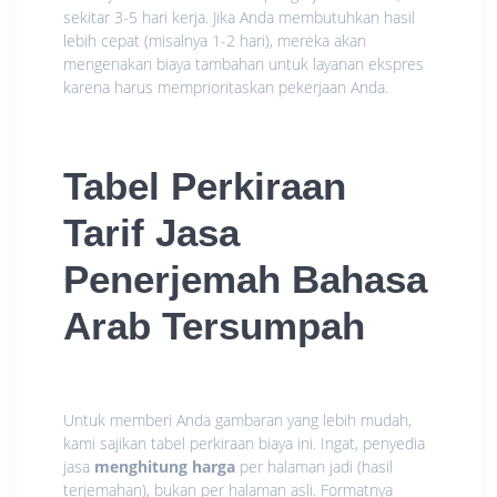
sekitar 3-5 hari kerja. Jika Anda membutuhkan hasil
lebih cepat (misalnya 1-2 hari), mereka akan
mengenakan biaya tambahan untuk layanan ekspres
karena harus memprioritaskan pekerjaan Anda.
Tabel Perkiraan
Tarif Jasa
Penerjemah Bahasa
Arab Tersumpah
Untuk memberi Anda gambaran yang lebih mudah,
kami sajikan tabel perkiraan biaya ini. Ingat, penyedia
jasa
menghitung harga
per halaman jadi (hasil
terjemahan), bukan per halaman asli. Formatnya