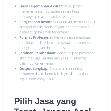
Hasil Terjemahan Akurat:
Penerjemah
menerjemahkan dokumen secara teliti,
menangkap makna dan konteksnya.
Pengesahan Resmi:
Penerjemah membubuhkan
stempel basah, tanda tangan, dan pernyataan
pada setiap halaman terjemahan.
Format Profesional:
Penyedia jasa membuat
tata letak hasil terjemahan serapi dan semirip
mungkin dengan dokumen asli.
Jaminan Kerahasiaan:
Penyedia jasa profesional
akan menjaga kerahasiaan seluruh informasi
dalam dokumen Anda.
Output Lengkap:
Anda akan menerima
dokumen dalam bentuk fisik (hard copy) dan
digital (soft copy/PDF).
Pilih Jasa yang