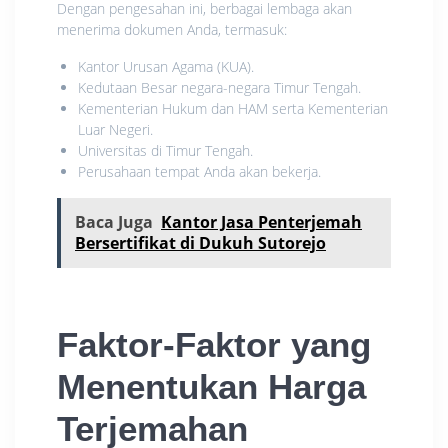
Dengan pengesahan ini, berbagai lembaga akan
menerima dokumen Anda, termasuk:
Kantor Urusan Agama (KUA).
Kedutaan Besar negara-negara Timur Tengah.
Kementerian Hukum dan HAM serta Kementerian
Luar Negeri.
Universitas di Timur Tengah.
Perusahaan tempat Anda akan bekerja.
Baca Juga
Kantor Jasa Penterjemah
Bersertifikat di Dukuh Sutorejo
Faktor-Faktor yang
Menentukan Harga
Terjemahan