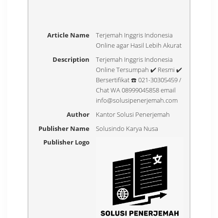
Article Name
Terjemah Inggris Indonesia
Online agar Hasil Lebih Akurat
Description
Terjemah Inggris Indonesia
Online Tersumpah ✔️ Resmi ✔️
Bersertifikat ☎️ 021-30305459 /
Chat WA 08999045858 email
info@solusipenerjemah.com
Author
Kantor Solusi Penerjemah
Publisher Name
Solusindo Karya Nusa
Publisher Logo