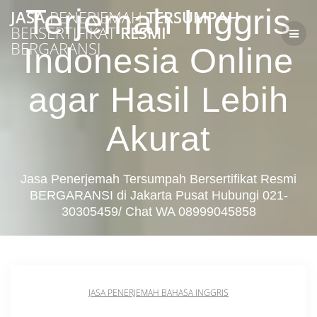
Skip
Terjemah Inggris
JASA
PENERJEMAH
TERSUMPAH
to
BERSERTIFIKAT
RESMI
content
BERGARANSI
Indonesia Online
agar Hasil Lebih
Akurat
Jasa Penerjemah Tersumpah Bersertifikat Resmi
BERGARANSI di Jakarta Pusat Hubungi 021-
30305459/ Chat WA 08999045858
JASA PENERJEMAH BAHASA INGGRIS