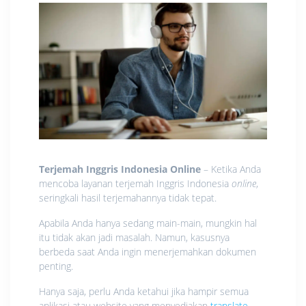
Terjemah Inggris Indonesia Online
– Ketika Anda
mencoba layanan terjemah Inggris Indonesia
online
,
seringkali hasil terjemahannya tidak tepat.
Apabila Anda hanya sedang main-main, mungkin hal
itu tidak akan jadi masalah. Namun, kasusnya
berbeda saat Anda ingin menerjemahkan dokumen
penting.
Hanya saja, perlu Anda ketahui jika hampir semua
aplikasi atau website yang menyediakan
translate