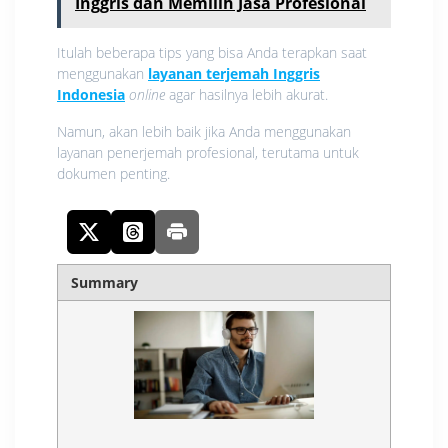
Inggris dan Memilih Jasa Profesional
Itulah beberapa tips yang bisa Anda terapkan saat
menggunakan
layanan terjemah Inggris
Indonesia
online
agar hasilnya lebih akurat.
Namun, akan lebih baik jika Anda menggunakan
layanan penerjemah profesional, terutama untuk
dokumen penting.
Summary