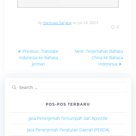
by
Harmoko Sarjana
on Juli 24, 2023
0
Navigasi
Previous
Next
Previous:
Translate
Next:
Terjemahan Bahasa
post:
post:
pos
Indonesia ke Bahasa
China ke Bahasa
Jerman
Indonesia
Search
for:
POS-POS TERBARU
Jasa Penerjemah Tersumpah dan Apostille
Jasa Penerjemah Peraturan Daerah (PERDA)