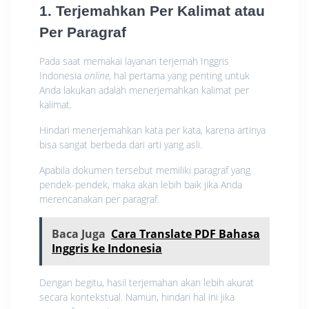
1. Terjemahkan Per Kalimat atau
Per Paragraf
Pada saat memakai layanan terjemah Inggris
Indonesia
online
, hal pertama yang penting untuk
Anda lakukan adalah menerjemahkan kalimat per
kalimat.
Hindari menerjemahkan kata per kata, karena artinya
bisa sangat berbeda dari arti yang asli.
Apabila dokumen tersebut memiliki paragraf yang
pendek-pendek, maka akan lebih baik jika Anda
merencanakan per paragraf.
Baca Juga
Cara Translate PDF Bahasa
Inggris ke Indonesia
Dengan begitu, hasil terjemahan akan lebih akurat
secara kontekstual. Namun, hindari hal ini jika