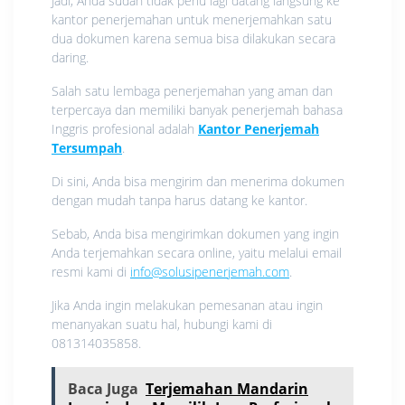
Jadi, Anda sudah tidak perlu lagi datang langsung ke
kantor penerjemahan untuk menerjemahkan satu
dua dokumen karena semua bisa dilakukan secara
daring.
Salah satu lembaga penerjemahan yang aman dan
terpercaya dan memiliki banyak penerjemah bahasa
Inggris profesional adalah
Kantor Penerjemah
Tersumpah
.
Di sini, Anda bisa mengirim dan menerima dokumen
dengan mudah tanpa harus datang ke kantor.
Sebab, Anda bisa mengirimkan dokumen yang ingin
Anda terjemahkan secara online, yaitu melalui email
resmi kami di
info@solusipenerjemah.com
.
Jika Anda ingin melakukan pemesanan atau ingin
menanyakan suatu hal, hubungi kami di
081314035858.
Baca Juga
Terjemahan Mandarin