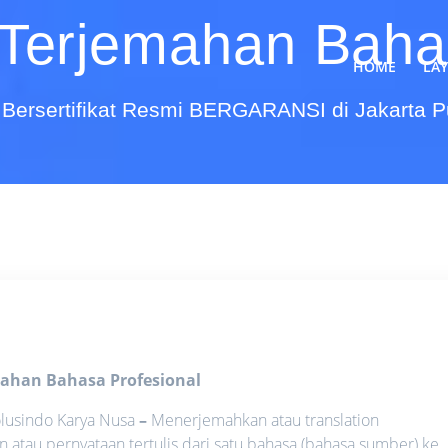
Terjemahan Bahas
HOME
LA
Bersertifikat Resmi BERGARANSI di Jakarta 
ahan Bahasa Profesional
lusindo Karya Nusa
–
Menerjemahkan atau translation
atau pernyataan tertulis dari satu bahasa (bahasa sumber) ke