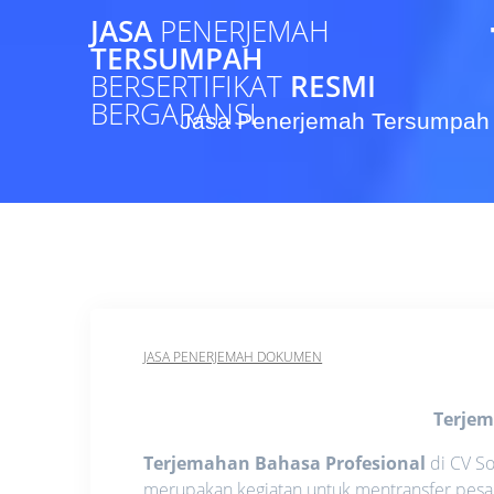
Skip
JASA
PENERJEMAH
to
TERSUMPAH
content
BERSERTIFIKAT
RESMI
BERGARANSI
Jasa Penerjemah Tersumpah 
JASA PENERJEMAH DOKUMEN
Terjem
Terjemahan Bahasa Profesional
di CV So
merupakan kegiatan untuk mentransfer pesan 