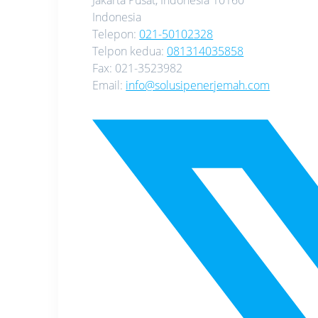
Indonesia
Telepon:
021-50102328
Telpon kedua:
081314035858
Fax:
021-3523982
Email:
info@solusipenerjemah.com