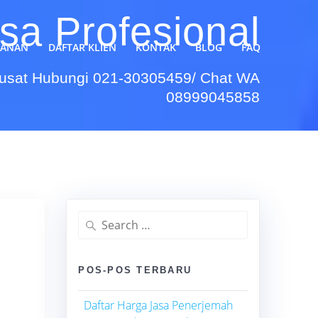
a Profesional
YANAN
DAFTAR KLIEN
KONTAK
BLOG
FAQ
Pusat Hubungi 021-30305459/ Chat WA
08999045858
Search
for:
POS-POS TERBARU
Daftar Harga Jasa Penerjemah