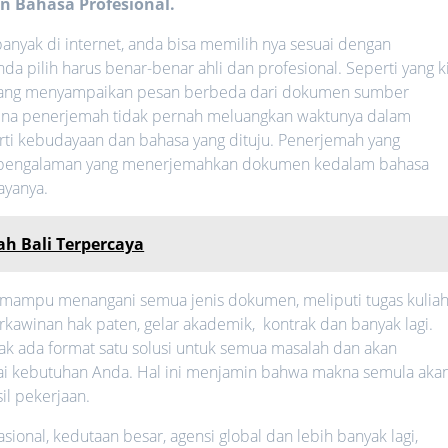
n Bahasa Profesional
.
anyak di internet, anda bisa memilih nya sesuai dengan
pilih harus benar-benar ahli dan profesional. Seperti yang k
yang menyampaikan pesan berbeda dari dokumen sumber
karena penerjemah tidak pernah meluangkan waktunya dalam
rti kebudayaan dan bahasa yang dituju. Penerjemah yang
 berpengalaman yang menerjemahkan dokumen kedalam bahasa
ayanya.
h Bali Terpercaya
 mampu menangani semua jenis dokumen, meliputi tugas kuliah
kawinan hak paten, gelar akademik, kontrak dan banyak lagi.
k ada format satu solusi untuk semua masalah dan akan
ai kebutuhan Anda. Hal ini menjamin bahwa makna semula aka
il pekerjaan.
ional, kedutaan besar, agensi global dan lebih banyak lagi,