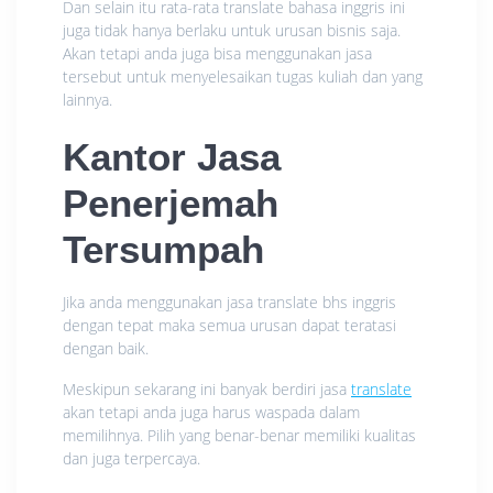
Dan selain itu rata-rata translate bahasa inggris ini
juga tidak hanya berlaku untuk urusan bisnis saja.
Akan tetapi anda juga bisa menggunakan jasa
tersebut untuk menyelesaikan tugas kuliah dan yang
lainnya.
Kantor Jasa
Penerjemah
Tersumpah
Jika anda menggunakan jasa translate bhs inggris
dengan tepat maka semua urusan dapat teratasi
dengan baik.
Meskipun sekarang ini banyak berdiri jasa
translate
akan tetapi anda juga harus waspada dalam
memilihnya. Pilih yang benar-benar memiliki kualitas
dan juga terpercaya.