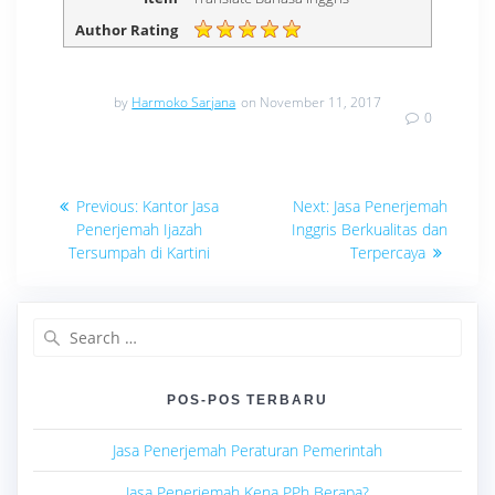
Author Rating
by
Harmoko Sarjana
on November 11, 2017
0
Navigasi
Previous
Next
Previous:
Kantor Jasa
Next:
Jasa Penerjemah
post:
post:
pos
Penerjemah Ijazah
Inggris Berkualitas dan
Tersumpah di Kartini
Terpercaya
Search
for:
POS-POS TERBARU
Jasa Penerjemah Peraturan Pemerintah
Jasa Penerjemah Kena PPh Berapa?