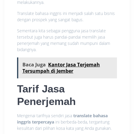
melakukannya.
Translate bahasa inggris ini menjadi salah satu bisnis
dengan prospek yang sangat bagus.
Sementara kita sebagai pengguna jasa translate
tersebut juga harus pandai-pandai memilih jasa
penerjemah yang memang sudah mumpuni dalam
bidangnya.
Baca Juga
Kantor Jasa Terjemah
Tersumpah di Jember
Tarif Jasa
Penerjemah
Mengenai tarifnya sendiri jasa
translate bahasa
inggris terpercaya
ini berbeda-beda, tergantung
kesulitan dari pilihan kosa kata yang Anda gunakan.