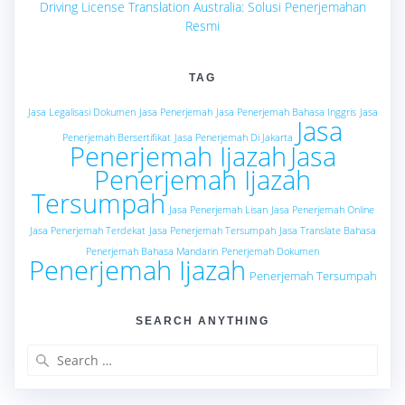
Driving License Translation Australia: Solusi Penerjemahan
Resmi
TAG
Jasa Legalisasi Dokumen
Jasa Penerjemah
Jasa Penerjemah Bahasa Inggris
Jasa
Jasa
Penerjemah Bersertifikat
Jasa Penerjemah Di Jakarta
Penerjemah Ijazah
Jasa
Penerjemah Ijazah
Tersumpah
Jasa Penerjemah Lisan
Jasa Penerjemah Online
Jasa Penerjemah Terdekat
Jasa Penerjemah Tersumpah
Jasa Translate Bahasa
Penerjemah Bahasa Mandarin
Penerjemah Dokumen
Penerjemah Ijazah
Penerjemah Tersumpah
SEARCH ANYTHING
Search
for: