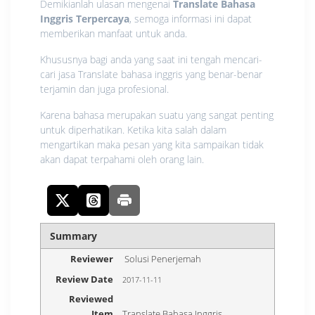
Demikianlah ulasan mengenai
Translate Bahasa
Inggris Terpercaya
, semoga informasi ini dapat
memberikan manfaat untuk anda.
Khususnya bagi anda yang saat ini tengah mencari-
cari jasa Translate bahasa inggris yang benar-benar
terjamin dan juga profesional.
Karena bahasa merupakan suatu yang sangat penting
untuk diperhatikan. Ketika kita salah dalam
mengartikan maka pesan yang kita sampaikan tidak
akan dapat terpahami oleh orang lain.
Summary
Reviewer
Solusi Penerjemah
Review Date
2017-11-11
Reviewed
Item
Translate Bahasa Inggris