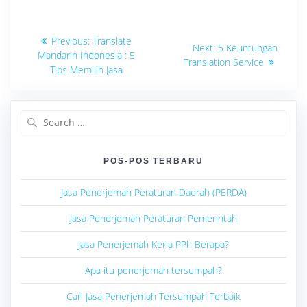
Navigasi
Previous
Previous:
Translate
Next
Next:
5 Keuntungan
post:
pos
Mandarin Indonesia : 5
post:
Translation Service
Tips Memilih Jasa
Search
for:
POS-POS TERBARU
Jasa Penerjemah Peraturan Daerah (PERDA)
Jasa Penerjemah Peraturan Pemerintah
Jasa Penerjemah Kena PPh Berapa?
Apa itu penerjemah tersumpah?
Cari Jasa Penerjemah Tersumpah Terbaik