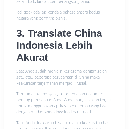
selalu baik, lancar, dan berlangsung lama.
Jadi tidak ada lagi kendala bahasa antara kedua
negara yang bermitra bisnis.
3. Translate China
Indonesia Lebih
Akurat
Saat Anda sudah menjalin kerjasama dengan salah
satu atau beberapa perusahaan di China maka
keakuratan terjemahan menjadi krusial.
Terutama jika menyangkut terjemahan dokumen
penting perusahaan Anda. Anda mungkin akan tergiur
untuk menggunakan aplikasi penerjemah yang bisa
dengan mudah Anda download dan install.
Tapi, Anda tidak akan bisa menjamin keakuratan hasil
terjemahannya. Berbeda dengan menyewa jasa