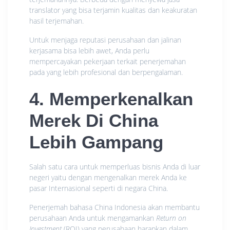
translator yang bisa terjamin kualitas dan keakuratan
hasil terjemahan.
Untuk menjaga reputasi perusahaan dan jalinan
kerjasama bisa lebih awet, Anda perlu
mempercayakan pekerjaan terkait penerjemahan
pada yang lebih profesional dan berpengalaman.
4. Memperkenalkan
Merek Di China
Lebih Gampang
Salah satu cara untuk memperluas bisnis Anda di luar
negeri yaitu dengan mengenalkan merek Anda ke
pasar Internasional seperti di negara China.
Penerjemah bahasa China Indonesia akan membantu
perusahaan Anda untuk mengamankan
Return on
Investment
(ROI) yang perusahaan harapkan dalam