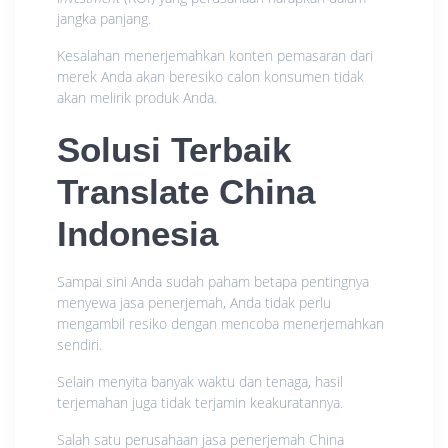
jangka panjang.
Kesalahan menerjemahkan konten pemasaran dari
merek Anda akan beresiko calon konsumen tidak
akan melirik produk Anda.
Solusi Terbaik
Translate China
Indonesia
Sampai sini Anda sudah paham betapa pentingnya
menyewa jasa penerjemah, Anda tidak perlu
mengambil resiko dengan mencoba menerjemahkan
sendiri.
Selain menyita banyak waktu dan tenaga, hasil
terjemahan juga tidak terjamin keakuratannya.
Salah satu perusahaan jasa penerjemah China