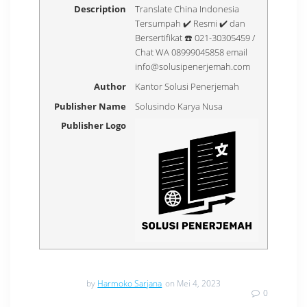
Description
Translate China Indonesia
Tersumpah ✔️ Resmi ✔️ dan
Bersertifikat ☎️ 021-30305459 /
Chat WA 08999045858 email
info@solusipenerjemah.com
Author
Kantor Solusi Penerjemah
Publisher Name
Solusindo Karya Nusa
Publisher Logo
by
Harmoko Sarjana
on Mei 4, 2023
0