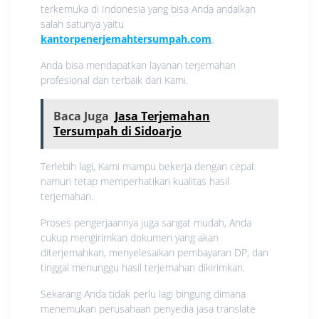
terkemuka di Indonesia yang bisa Anda andalkan
salah satunya yaitu
kantorpenerjemahtersumpah.com
.
Anda bisa mendapatkan layanan terjemahan
profesional dan terbaik dari Kami.
Baca Juga
Jasa Terjemahan
Tersumpah di Sidoarjo
Terlebih lagi, Kami mampu bekerja dengan cepat
namun tetap memperhatikan kualitas hasil
terjemahan.
Proses pengerjaannya juga sangat mudah, Anda
cukup mengirimkan dokumen yang akan
diterjemahkan, menyelesaikan pembayaran DP, dan
tinggal menunggu hasil terjemahan dikirimkan.
Sekarang Anda tidak perlu lagi bingung dimana
menemukan perusahaan penyedia jasa translate