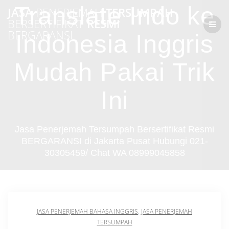
Skip
Translate Indo ke
JASA
PENERJEMAH
TERSUMPAH
to
BERSERTIFIKAT
RESMI
content
BERGARANSI
Indonesia Inggris
Mudah Pakai Trik
Ini
Jasa Penerjemah Tersumpah Bersertifikat Resmi
BERGARANSI di Jakarta Pusat Hubungi 021-
30305459/ Chat WA 08999045858
JASA PENERJEMAH BAHASA INGGRIS
,
JASA PENERJEMAH
TERSUMPAH