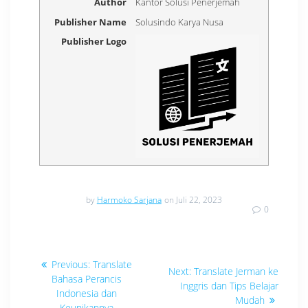
Author
Kantor Solusi Penerjemah
Publisher Name
Solusindo Karya Nusa
Publisher Logo
by
Harmoko Sarjana
on Juli 22, 2023
0
Navigasi
Previous
Previous:
Translate
Next
Next:
Translate Jerman ke
post:
pos
Bahasa Perancis
post:
Inggris dan Tips Belajar
Indonesia dan
Mudah
Keunikannya