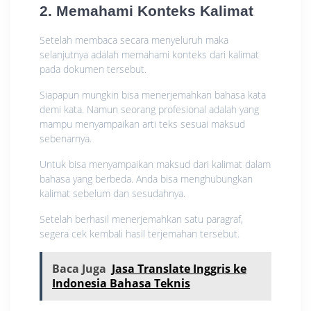
2. Memahami Konteks Kalimat
Setelah membaca secara menyeluruh maka
selanjutnya adalah memahami konteks dari kalimat
pada dokumen tersebut.
Siapapun mungkin bisa menerjemahkan bahasa kata
demi kata. Namun seorang profesional adalah yang
mampu menyampaikan arti teks sesuai maksud
sebenarnya.
Untuk bisa menyampaikan maksud dari kalimat dalam
bahasa yang berbeda. Anda bisa menghubungkan
kalimat sebelum dan sesudahnya.
Setelah berhasil menerjemahkan satu paragraf,
segera cek kembali hasil terjemahan tersebut.
Baca Juga
Jasa Translate Inggris ke
Indonesia Bahasa Teknis