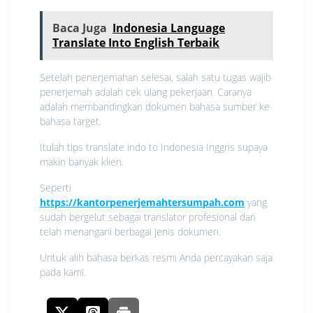
Baca Juga
Indonesia Language
Translate Into English Terbaik
Setelah penerjemahan selesai, salah satu tugas wajib
penerjemah adalah cek ulang pekerjaan. Caranya
adalah membandingkan dokumen bahasa sumber ke
bahasa target.
Itulah tips translate indo to Indonesia Inggris supaya
makin banyak klien.
Seperti
https://kantorpenerjemahtersumpah.com
yang
sudah bergelut sebagai translator profesional dan
telah menangani berbagai jenis dokumen.
Untuk alih bahasa berkas resmi Anda percayakan saja
pada kami.