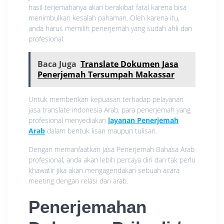
hasil terjemahanya akan berakibat fatal karena bisa
menimbulkan kesalah pahaman. Oleh karena itu,
anda harus memilih penerjemah yang sudah ahli dan
profesional.
Baca Juga
Translate Dokumen Jasa
Penerjemah Tersumpah Makassar
Untuk memberikan kepuasan terhadap pelayanan
jasa translate indonesia Arab, para penerjemah yang
profesional menyediakan
layanan Penerjemah
Arab
dalam bentuk lisan maupun tulisan.
Dengan memanfaatkan Jasa Penerjemah Bahasa Arab
profesional, anda akan lebih percaya diri dan tak perlu
khawatir jika akan mengagendakan sebuah acara
meeting dengan relasi dari arab.
Penerjemahan