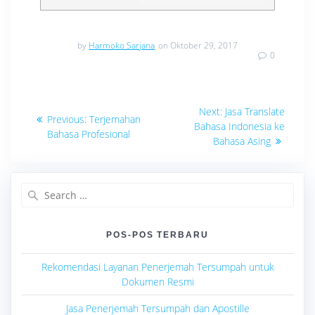
by
Harmoko Sarjana
on Oktober 29, 2017
0
Navigasi
Next
Next:
Jasa Translate
Previous
Previous:
Terjemahan
post:
pos
Bahasa Indonesia ke
post:
Bahasa Profesional
Bahasa Asing
Search
for:
POS-POS TERBARU
Rekomendasi Layanan Penerjemah Tersumpah untuk
Dokumen Resmi
Jasa Penerjemah Tersumpah dan Apostille