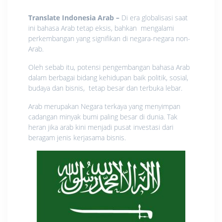
Translate Indonesia Arab –
Di era globalisasi saat
ini bahasa Arab tetap eksis, bahkan mengalami
perkembangan yang signifikan di negara-negara non-
Arab.
Oleh sebab itu, potensi pengembangan bahasa Arab
dalam berbagai bidang kehidupan baik politik, sosial,
budaya dan bisnis, tetap besar dan terbuka lebar.
Arab merupakan Negara terkaya yang menyimpan
cadangan minyak bumi paling besar di dunia. Tak
heran jika arab kini menjadi pusat investasi dari
beragam jenis kerjasama bisnis.