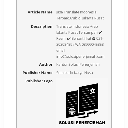
Article Name
Jasa Translate Indonesia
Terbaik Arab di Jakarta Pusat
Description
Translate Indonesia Arab
Jakarta Pusat Tersumpah ✔️
Resmi ✔️ Bersertifikat ☎️ 021-
30305459 / WA 08999045858
email
info@solusipenerjemah.com
Author
Kantor Solusi Penerjemah
Publisher Name
Solusindo Karya Nusa
Publisher Logo