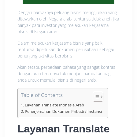
Dengan banyaknya peluang bisnis menggiurkan yang
ditawarkan oleh Negara arab, tentunya tidak aneh jika
banyak para investor yang melakukan kerjasama
bisnis di Negara arab.
Dalam melakukan kerjasama bisnis yang baik,
tentunya diperlukan dokumen perusahaan sebagai
penunjang aktivitas berbisnis.
Akan tetapi, perbedaan bahasa yang sangat kontras
dengan arab tentunya tak menjadi hambatan bagi
anda untuk memulai bisnis di negeri arab.
Table of Contents
Layanan Translate Inonesia Arab
Penerjemahan Dokumen Pribadi / Instansi
Layanan Translate