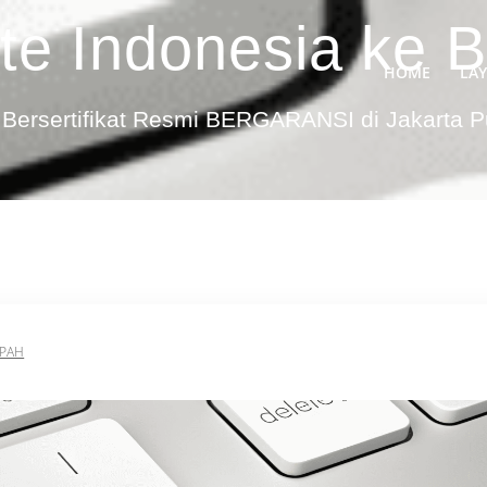
ate Indonesia ke
HOME
LA
Bersertifikat Resmi BERGARANSI di Jakarta 
MPAH