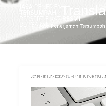
Skip
JASA
PENERJEMAH
Transl
to
TERSUMPAH
content
BERSERTIFIKAT
RESMI
BERGARANSI
Jasa Penerjemah Tersumpah 
JASA PENERJEMAH DOKUMEN
,
JASA PENERJEMAH TERSU