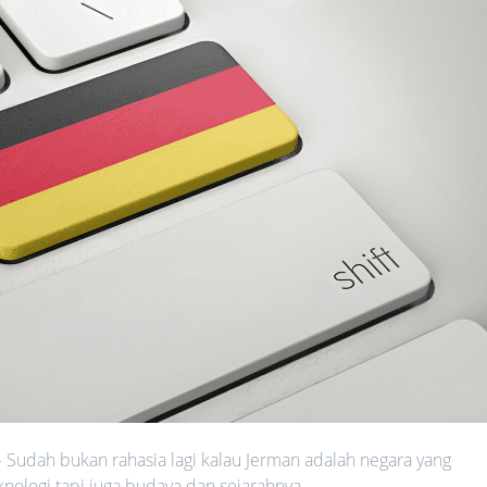
 Sudah bukan rahasia lagi kalau Jerman adalah negara yang
nologi tapi juga budaya dan sejarahnya.