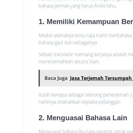
bahasa Jerman yang harus Anda tahu.
1. Memiliki Kemampuan Be
Modal utamanya tentu saja mahir berbahasa J
bahasa gaul dan sebagainya.
Sebab translator memang kerjanya adalah me
menerjemahkan secara lisan.
Baca Juga
Jasa Terjemah Tersumpah
Itulah kenapa sebagai seorang penerjemah ju
nantinya diserahkan kepada pelanggan.
2. Menguasai Bahasa Lain
Menguasai bahasa ibu juga penting untuk me