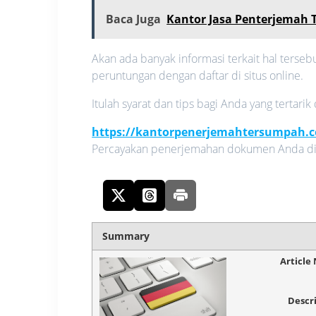
Baca Juga
Kantor Jasa Penterjemah 
Akan ada banyak informasi terkait hal terseb
peruntungan dengan daftar di situs online.
Itulah syarat dan tips bagi Anda yang tertari
https://kantorpenerjemahtersumpah.
Percayakan penerjemahan dokumen Anda di 
Summary
Article
Descr