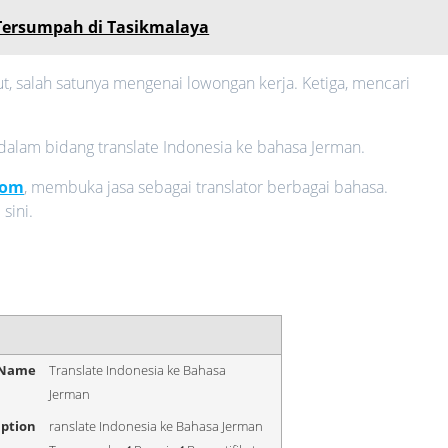
Tersumpah di Tasikmalaya
ut, salah satunya mengenai lowongan kerja. Ketiga, mencari
k dalam bidang translate Indonesia ke bahasa Jerman.
com
, membuka jasa sebagai translator berbagai bahasa.
sini.
 Name
Translate Indonesia ke Bahasa
Jerman
iption
ranslate Indonesia ke Bahasa Jerman