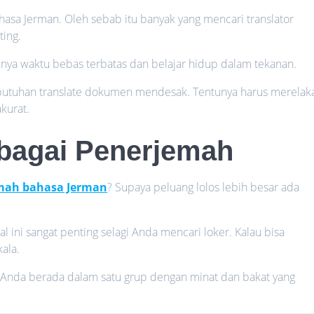
bahasa Jerman. Oleh sebab itu banyak yang mencari translator
ing.
ya waktu bebas terbatas dan belajar hidup dalam tekanan.
butuhan translate dokumen mendesak. Tentunya harus merelak
kurat.
ebagai Penerjemah
mah bahasa Jerman
? Supaya peluang lolos lebih besar ada
ni sangat penting selagi Anda mencari loker. Kalau bisa
ala.
 Anda berada dalam satu grup dengan minat dan bakat yang