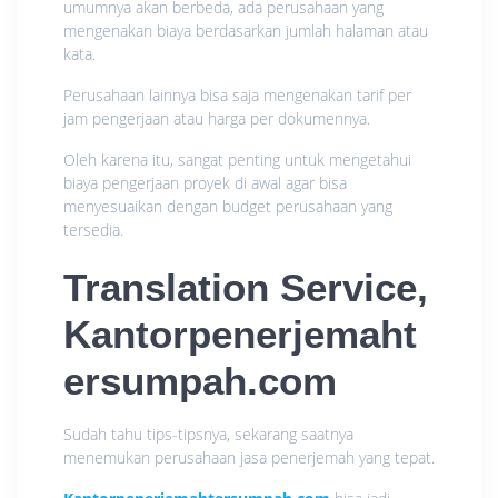
umumnya akan berbeda, ada perusahaan yang
mengenakan biaya berdasarkan jumlah halaman atau
kata.
Perusahaan lainnya bisa saja mengenakan tarif per
jam pengerjaan atau harga per dokumennya.
Oleh karena itu, sangat penting untuk mengetahui
biaya pengerjaan proyek di awal agar bisa
menyesuaikan dengan budget perusahaan yang
tersedia.
Translation Service,
Kantorpenerjemaht
ersumpah.com
Sudah tahu tips-tipsnya, sekarang saatnya
menemukan perusahaan jasa penerjemah yang tepat.