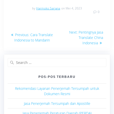
by
Harmoko Sarjana
on Mei 4, 2023
0
Navigasi
Next
Next:
Pentingnya Jasa
Previous
Previous:
Cara Translate
post:
pos
Translate China
post:
Indonesia to Mandarin
Indonesia
Search
for:
POS-POS TERBARU
Rekomendasi Layanan Penerjemah Tersumpah untuk
Dokumen Resmi
Jasa Penerjemah Tersumpah dan Apostille
Jasa Penerjemah Peraturan Daerah (PERDA)