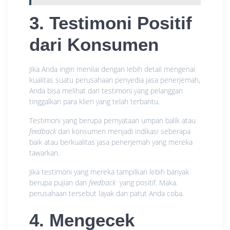
3. Testimoni Positif
dari Konsumen
Jika Anda ingin menilai dengan lebih detail mengenai
kualitas suatu perusahaan penyedia jasa penerjemah,
Anda bisa melihat dari testimoni yang pelanggan
tinggalkan para klien yang telah terbantu.
Testimoni yang berupa pernyataan umpan balik atau
feedback
dari konsumen menjadi indikasi seberapa
baik atau berkualitas jasa penerjemah yang mereka
tawarkan.
Jika testimoni yang mereka tampilkan lebih banyak
berupa pujian dan
feedback
yang positif. Maka.
perusahaan tersebut layak dan patut Anda coba.
4. Mengecek