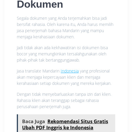
Dokumen
Segala dokumen yang Anda terjemahkan bisa jadi
bersifat rahasia. Oleh karena itu, Anda harus memilih
jasa penerjemah bahasa Mandarin yang mampu
menjaga kerahasiaan dokumen.
Jadi tidak akan ada kekhawatiran isi dokumen bisa
bocor yang memungkinkan tersalahgunakan oleh
pihak-pihak tak bertanggungjawab.
Jasa translate Mandarin
Indonesia
yang profesional
akan menjaga kepercayaan klien dan menjaga
kerahasiaan setiap dokumen yang mereka kerjakan.
Dengan tidak menyebarluaskan tanpa izin dari klien.
Rahasia klien akan teranggap sebagai rahasia
perusahaan penerjemah juga.
Baca Juga
Rekomendasi Situs Gratis
Ubah PDF Inggris ke Indonesia