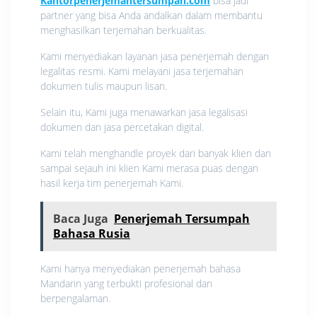
Kantorpenerjemahtersumpah.com
bisa jadi
partner yang bisa Anda andalkan dalam membantu
menghasilkan terjemahan berkualitas.
Kami menyediakan layanan jasa penerjemah dengan
legalitas resmi. Kami melayani jasa terjemahan
dokumen tulis maupun lisan.
Selain itu, Kami juga menawarkan jasa legalisasi
dokumen dan jasa percetakan digital.
Kami telah menghandle proyek dari banyak klien dan
sampai sejauh ini klien Kami merasa puas dengan
hasil kerja tim penerjemah Kami.
Baca Juga
Penerjemah Tersumpah
Bahasa Rusia
Kami hanya menyediakan penerjemah bahasa
Mandarin yang terbukti profesional dan
berpengalaman.