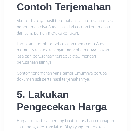
Contoh Terjemahan
Akurat tidaknya hasil terjemahan dari perusahaan jasa
penerjemah bisa Anda lihat dari contoh terjemahan
dari yang pernah mereka kerjakan.
Lampiran contoh tersebut akan membantu Anda
memutuskan apakah ingin mencoba menggunakan
jasa dari perusahaan tersebut atau mencari
perusahaan lainnya.
Contoh terjemahan yang tampil umumnya berupa
dokumen asli serta hasil terjemahannya.
5. Lakukan
Pengecekan Harga
Harga menjadi hal penting buat perusahaan manapun
saat meng-
hire
translator. Biaya yang terkenakan