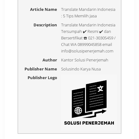
Article Name
Translate Mandarin Indonesia
: 5 Tips Memilih Jasa
Description
Translate Mandarin Indonesia
Tersumpah ✔️ Resmi ✔️ dan
Bersertifikat ☎️ 021-30305459 /
Chat WA 08999045858 email
info@solusipenerjemah.com
Author
Kantor Solusi Penerjemah
Publisher Name
Solusindo Karya Nusa
Publisher Logo