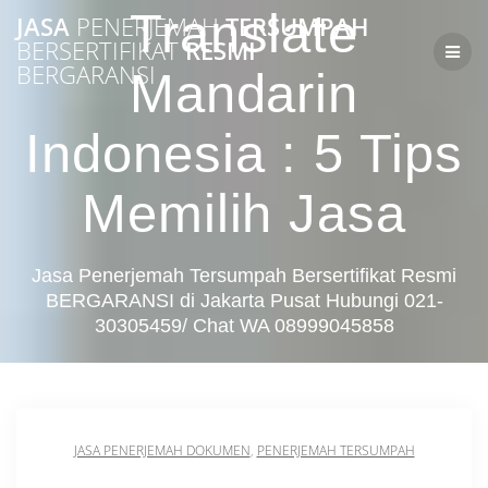
Skip
Translate
JASA
PENERJEMAH
TERSUMPAH
to
BERSERTIFIKAT
RESMI
content
BERGARANSI
Mandarin
Indonesia : 5 Tips
Memilih Jasa
Jasa Penerjemah Tersumpah Bersertifikat Resmi
BERGARANSI di Jakarta Pusat Hubungi 021-
30305459/ Chat WA 08999045858
JASA PENERJEMAH DOKUMEN
,
PENERJEMAH TERSUMPAH