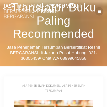
Skip
Translator Buku
JASA
PENERJEMAH
TERSUMPAH
to
BERSERTIFIKAT
RESMI
content
BERGARANSI
Paling
Recommended
Jasa Penerjemah Tersumpah Bersertifikat Resmi
BERGARANSI di Jakarta Pusat Hubungi 021-
30305459/ Chat WA 08999045858
JASA PENERJEMAH DOKUMEN
,
JASA PENERJEMAH
TERSUMPAH