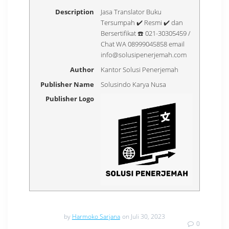
Description
Jasa Translator Buku
Tersumpah ✔️ Resmi ✔️ dan
Bersertifikat ☎️ 021-30305459 /
Chat WA 08999045858 email
info@solusipenerjemah.com
Author
Kantor Solusi Penerjemah
Publisher Name
Solusindo Karya Nusa
Publisher Logo
by
Harmoko Sarjana
on Juli 30, 2023
0