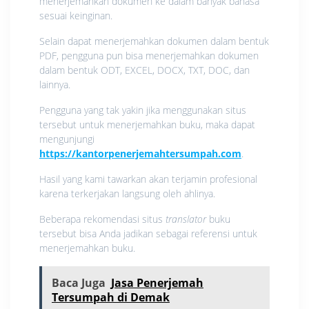
menerjemahkan dokumen ke dalam banyak bahasa
sesuai keinginan.
Selain dapat menerjemahkan dokumen dalam bentuk
PDF, pengguna pun bisa menerjemahkan dokumen
dalam bentuk ODT, EXCEL, DOCX, TXT, DOC, dan
lainnya.
Pengguna yang tak yakin jika menggunakan situs
tersebut untuk menerjemahkan buku, maka dapat
mengunjungi
https://kantorpenerjemahtersumpah.com
.
Hasil yang kami tawarkan akan terjamin profesional
karena terkerjakan langsung oleh ahlinya.
Beberapa rekomendasi situs
translator
buku
tersebut bisa Anda jadikan sebagai referensi untuk
menerjemahkan buku.
Baca Juga
Jasa Penerjemah
Tersumpah di Demak