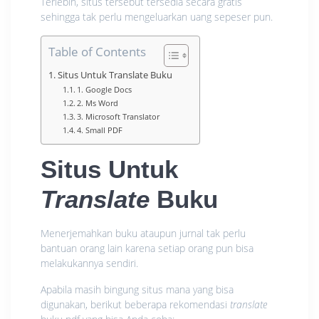
Terlebih, situs tersebut tersedia secara gratis
sehingga tak perlu mengeluarkan uang sepeser pun.
Table of Contents
Situs Untuk Translate Buku
1. Google Docs
2. Ms Word
3. Microsoft Translator
4. Small PDF
Situs Untuk
Translate
Buku
Menerjemahkan buku ataupun jurnal tak perlu
bantuan orang lain karena setiap orang pun bisa
melakukannya sendiri.
Apabila masih bingung situs mana yang bisa
digunakan, berikut beberapa rekomendasi
translate