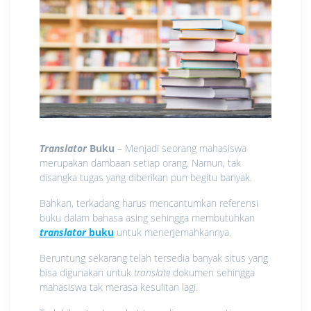
Translator
Buku
– Menjadi seorang mahasiswa
merupakan dambaan setiap orang. Namun, tak
disangka tugas yang diberikan pun begitu banyak.
Bahkan, terkadang harus mencantumkan referensi
buku dalam bahasa asing sehingga membutuhkan
translator
buku
untuk menerjemahkannya.
Beruntung sekarang telah tersedia banyak situs yang
bisa digunakan untuk
translate
dokumen sehingga
mahasiswa tak merasa kesulitan lagi.