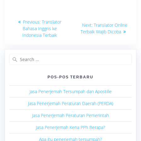
Navigasi
Previous
Previous:
Translator
Next
Next:
Translator Online
post:
pos
Bahasa Inggris ke
post:
Terbaik Wajib Dicoba
Indonesia Terbaik
Search
for:
POS-POS TERBARU
Jasa Penerjemah Tersumpah dan Apostille
Jasa Penerjemah Peraturan Daerah (PERDA)
Jasa Penerjemah Peraturan Pemerintah
Jasa Penerjemah Kena PPh Berapa?
Apa itu penerjemah tersumpah?