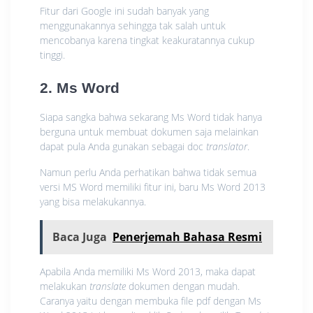
Fitur dari Google ini sudah banyak yang
menggunakannya sehingga tak salah untuk
mencobanya karena tingkat keakuratannya cukup
tinggi.
2. Ms Word
Siapa sangka bahwa sekarang Ms Word tidak hanya
berguna untuk membuat dokumen saja melainkan
dapat pula Anda gunakan sebagai doc
translator
.
Namun perlu Anda perhatikan bahwa tidak semua
versi MS Word memiliki fitur ini, baru Ms Word 2013
yang bisa melakukannya.
Baca Juga
Penerjemah Bahasa Resmi
Apabila Anda memiliki Ms Word 2013, maka dapat
melakukan
translate
dokumen dengan mudah.
Caranya yaitu dengan membuka file pdf dengan Ms