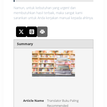
Namun, untuk kebutuhan yang
urgent
dan
membutuhkan hasil terbaik, maka sangat kami
sarankan untuk Anda kerjakan manual kepada ahlinya.
Summary
Article Name
Translator Buku Paling
Recommended