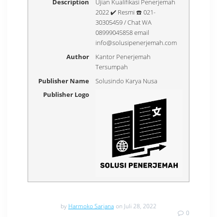
Description
Ujian Kualifikasi Penerjemah
2022 ✔️ Resmi ☎️ 021-
30305459 / Chat WA
08999045858 email
info@solusipenerjemah.com
Author
Kantor Penerjemah
Tersumpah
Publisher Name
Solusindo Karya Nusa
Publisher Logo
by
Harmoko Sarjana
on Juli 28, 2022
0