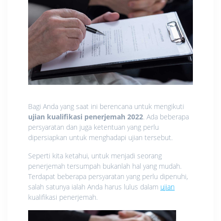
Bagi Anda yang saat ini berencana untuk mengikuti
ujian kualifikasi penerjemah 2022
. Ada beberapa
persyaratan dan juga ketentuan yang perlu
dipersiapkan untuk menghadapi ujian tersebut.
Seperti kita ketahui, untuk menjadi seorang
penerjemah tersumpah bukanlah hal yang mudah.
Terdapat beberapa persyaratan yang perlu dipenuhi,
salah satunya ialah Anda harus lulus dalam
ujian
kualifikasi penerjemah.