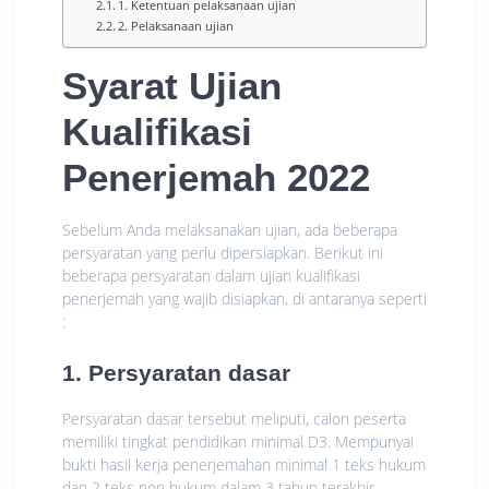
1. Ketentuan pelaksanaan ujian
2. Pelaksanaan ujian
Syarat Ujian
Kualifikasi
Penerjemah 2022
Sebelum Anda melaksanakan ujian, ada beberapa
persyaratan yang perlu dipersiapkan. Berikut ini
beberapa persyaratan dalam ujian kualifikasi
penerjemah yang wajib disiapkan, di antaranya seperti
:
1. Persyaratan dasar
Persyaratan dasar tersebut meliputi, calon peserta
memiliki tingkat pendidikan minimal D3. Mempunyai
bukti hasil kerja penerjemahan minimal 1 teks hukum
dan 2 teks non hukum dalam 3 tahun terakhir.