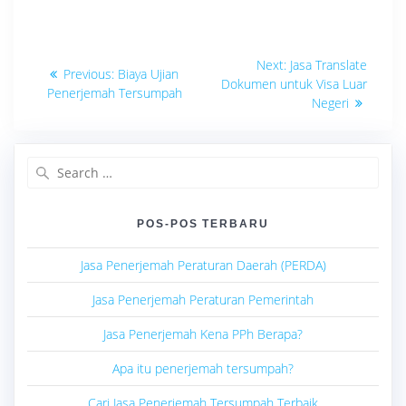
Navigasi
Next
Next:
Jasa Translate
Previous
Previous:
Biaya Ujian
post:
pos
Dokumen untuk Visa Luar
post:
Penerjemah Tersumpah
Negeri
Search
for:
POS-POS TERBARU
Jasa Penerjemah Peraturan Daerah (PERDA)
Jasa Penerjemah Peraturan Pemerintah
Jasa Penerjemah Kena PPh Berapa?
Apa itu penerjemah tersumpah?
Cari Jasa Penerjemah Tersumpah Terbaik