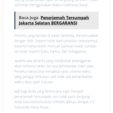
serentak menggunakan Waktu Indonesia Barat.
Baca Juga
Penerjemah Tersumpah
Jakarta Selatan BERGARANSI
Peserta yang berada di lokasi berbeda, menyesuaikan
dengan WIB. Seperti telah kami jelaskan sebelumnya,
peserta hanya boleh mencari bantuan lewat sumber
tercetak seperti buku, kamus dan sebagainya.
Apabila ada peserta yang melakukan pelanggaran,
akan terkena sanksi berupa pembatalan hasil ujian.
Peserta hanya bisa mengikuti ujian selama waktu
yang penguji tentukan, jadi tidak ada penambahan
waktu atau ujian susulan.
Jadi bagi Anda yang berencana ingin menjadi
penerjemah tersumpah, kini tidak perlu bingung.
Anda bisa berkonsultasi terlebih dahulu dengan CV
Solusindo Karya Nusa.