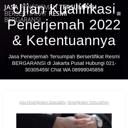
Skip
Ujian Kualifikasi
JASA
PENERJEMAH
TERSUMPAH
to
BERSERTIFIKAT
RESMI
content
BERGARANSI
Penerjemah 2022
& Ketentuannya
Jasa Penerjemah Tersumpah Bersertifikat Resmi
BERGARANSI di Jakarta Pusat Hubungi 021-
30305459/ Chat WA 08999045858
JASA PENERJEMAH DOKUMEN
,
PENERJEMAH TERSUMPAH