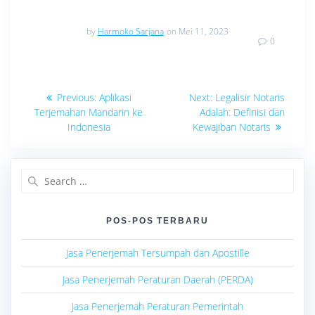
by
Harmoko Sarjana
on Mei 11, 2023
0
Navigasi
Previous
Next
Previous:
Aplikasi
Next:
Legalisir Notaris
post:
post:
pos
Terjemahan Mandarin ke
Adalah: Definisi dan
Indonesia
Kewajiban Notaris
Search
for:
POS-POS TERBARU
Jasa Penerjemah Tersumpah dan Apostille
Jasa Penerjemah Peraturan Daerah (PERDA)
Jasa Penerjemah Peraturan Pemerintah