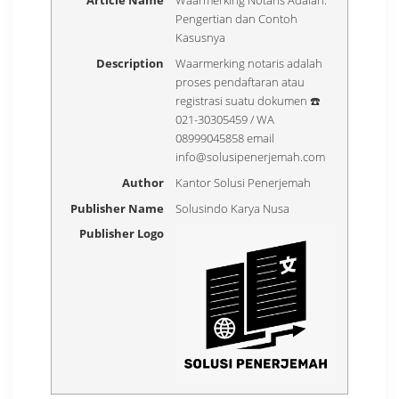
Article Name
Waarmerking Notaris Adalah:
Pengertian dan Contoh
Kasusnya
Description
Waarmerking notaris adalah
proses pendaftaran atau
registrasi suatu dokumen ☎️
021-30305459 / WA
08999045858 email
info@solusipenerjemah.com
Author
Kantor Solusi Penerjemah
Publisher Name
Solusindo Karya Nusa
Publisher Logo