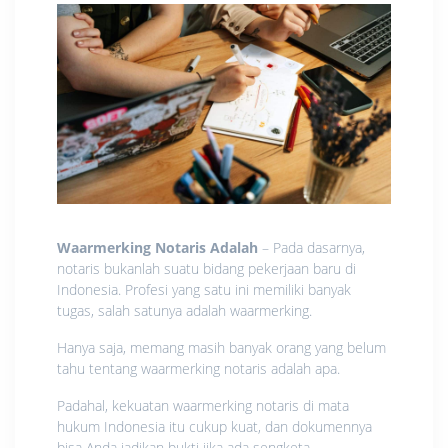
Waarmerking Notaris Adalah
– Pada dasarnya,
notaris bukanlah suatu bidang pekerjaan baru di
Indonesia. Profesi yang satu ini memiliki banyak
tugas, salah satunya adalah waarmerking.
Hanya saja, memang masih banyak orang yang belum
tahu tentang waarmerking notaris adalah apa.
Padahal, kekuatan waarmerking notaris di mata
hukum Indonesia itu cukup kuat, dan dokumennya
bisa Anda jadikan bukti jika ada sengketa.