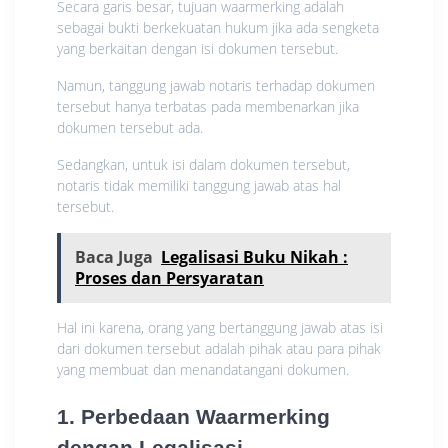
Secara garis besar, tujuan waarmerking adalah
sebagai bukti berkekuatan hukum jika ada sengketa
yang berkaitan dengan isi dokumen tersebut.
Namun, tanggung jawab notaris terhadap dokumen
tersebut hanya terbatas pada membenarkan jika
dokumen tersebut ada.
Sedangkan, untuk isi dalam dokumen tersebut,
notaris tidak memiliki tanggung jawab atas hal
tersebut.
Baca Juga
Legalisasi Buku Nikah :
Proses dan Persyaratan
Hal ini karena, orang yang bertanggung jawab atas isi
dari dokumen tersebut adalah pihak atau para pihak
yang membuat dan menandatangani dokumen.
1. Perbedaan Waarmerking
dengan Legalisasi