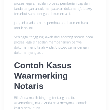
proses legalisir adalah proses pemberian cap dan
tanda tangan untuk menyatakan dokumen
fotocopy
tersebut sama dengan dokumen asli.
Jadi, tidak ada proses pembuatan dokumen baru
untuk hal ini.
Sehingga, tanggung jawab dari seorang notaris pada
proses legalisir adalah membenarkan bahwa
dokumen yang telah Anda
fotocopy
sama dengan
dokumen yang asli.
Contoh Kasus
Waarmerking
Notaris
Bila Anda masih bingung tentang apa itu
waarmerking, maka Anda bisa menyimak contoh
kasus berikut ini!