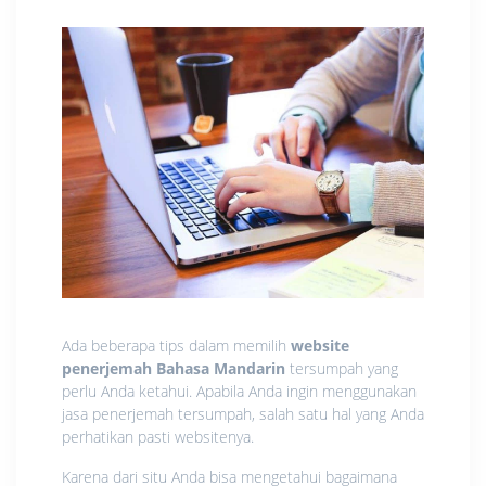
Ada beberapa tips dalam memilih
website
penerjemah Bahasa Mandarin
tersumpah yang
perlu Anda ketahui. Apabila Anda ingin menggunakan
jasa penerjemah tersumpah, salah satu hal yang Anda
perhatikan pasti websitenya.
Karena dari situ Anda bisa mengetahui bagaimana