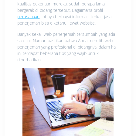
kualitas pekerjaan mereka, sudah berapa lama
bergerak di bidang tersebut. Bagaimana profil
perusahaan
, intinya berbagai informasi terkait jasa
penerjemah bisa diketahui lewat website.
Banyak sekali web penerjemah tersumpah yang ada
saat ini. Namun pastikan bahwa Anda memilih web
penerjemah yang profesional di bidangnya, dalam hal
ini terdapat beberapa tips yang wajib untuk
diperhatikan.