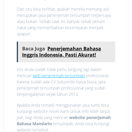
Dari situ bisa terlihat, apakah mereka memang asli
merupakan jasa penerjemah tersumpah terpercaya
atau bukan. Sebab saat ini, banyak sekali oknum
nakal yang memanfaatkan kesempatan menjadi
apapun.
Baca Juga
Penerjemahan Bahasa
Inggris Indonesia, Pasti Akurat!
Kini Anda sudah tidak perlu bingung lagi dalam
mencari
web penerjemah tersumpah
professional.
Karena sudah ada CV Solusindo Karya Nusa, jasa
penerjemah tersumpah professional yang sudah
berpengalaman sejak tahun 2012.
Apabila Anda tertarik menggunakan jasa kami, bisa
kunjungi website resmi kami untuk info lebih lanjut.
Jadi, bagi Anda yang mencari
website penerjemah
Bahasa Mandarin
tersumpah, Anda bisa kunjungi
website tersebut.