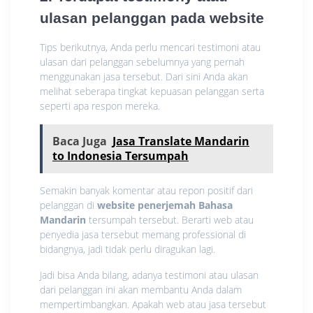
ulasan pelanggan pada website
Tips berikutnya, Anda perlu mencari testimoni atau
ulasan dari pelanggan sebelumnya yang pernah
menggunakan jasa tersebut. Dari sini Anda akan
melihat seberapa tingkat kepuasan pelanggan serta
seperti apa respon mereka.
Baca Juga
Jasa Translate Mandarin
to Indonesia Tersumpah
Semakin banyak komentar atau repon positif dari
pelanggan di
website penerjemah Bahasa
Mandarin
tersumpah tersebut. Berarti web atau
penyedia jasa tersebut memang professional di
bidangnya, jadi tidak perlu diragukan lagi.
Jadi bisa Anda bilang, adanya testimoni atau ulasan
dari pelanggan ini akan membantu Anda dalam
mempertimbangkan. Apakah web atau jasa tersebut