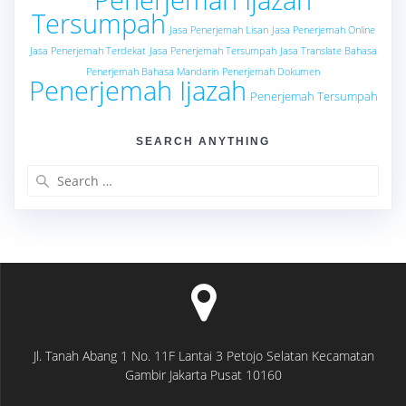
Tersumpah
Jasa Penerjemah Lisan
Jasa Penerjemah Online
Jasa Penerjemah Terdekat
Jasa Penerjemah Tersumpah
Jasa Translate Bahasa
Penerjemah Bahasa Mandarin
Penerjemah Dokumen
Penerjemah Ijazah
Penerjemah Tersumpah
SEARCH ANYTHING
Search
for:
Jl. Tanah Abang 1 No. 11F Lantai 3 Petojo Selatan Kecamatan
Gambir Jakarta Pusat 10160