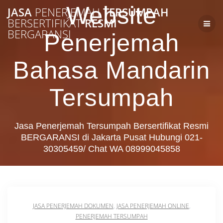
Skip
Website
JASA
PENERJEMAH
TERSUMPAH
to
BERSERTIFIKAT
RESMI
content
BERGARANSI
Penerjemah
Bahasa Mandarin
Tersumpah
Jasa Penerjemah Tersumpah Bersertifikat Resmi
BERGARANSI di Jakarta Pusat Hubungi 021-
30305459/ Chat WA 08999045858
JASA PENERJEMAH DOKUMEN
,
JASA PENERJEMAH ONLINE
,
PENERJEMAH TERSUMPAH