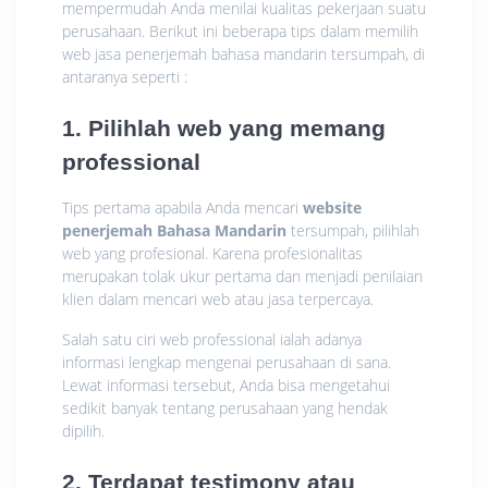
mempermudah Anda menilai kualitas pekerjaan suatu
perusahaan. Berikut ini beberapa tips dalam memilih
web jasa penerjemah bahasa mandarin tersumpah, di
antaranya seperti :
1. Pilihlah web yang memang
professional
Tips pertama apabila Anda mencari
website
penerjemah Bahasa Mandarin
tersumpah, pilihlah
web yang profesional. Karena profesionalitas
merupakan tolak ukur pertama dan menjadi penilaian
klien dalam mencari web atau jasa terpercaya.
Salah satu ciri web professional ialah adanya
informasi lengkap mengenai perusahaan di sana.
Lewat informasi tersebut, Anda bisa mengetahui
sedikit banyak tentang perusahaan yang hendak
dipilih.
2. Terdapat testimony atau