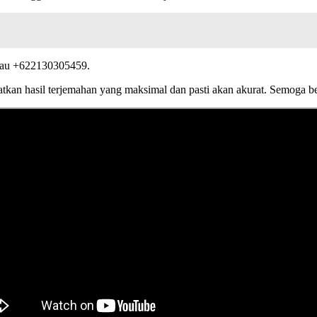
au +622130305459.
tkan hasil terjemahan yang maksimal dan pasti akan akurat. Semoga b