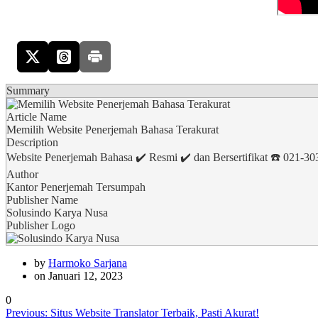
Summary
Article Name
Memilih Website Penerjemah Bahasa Terakurat
Description
Website Penerjemah Bahasa ✔️ Resmi ✔️ dan Bersertifikat ☎️ 021-
Author
Kantor Penerjemah Tersumpah
Publisher Name
Solusindo Karya Nusa
Publisher Logo
by
Harmoko Sarjana
on Januari 12, 2023
0
Navigasi
Previous
Previous:
Situs Website Translator Terbaik, Pasti Akurat!