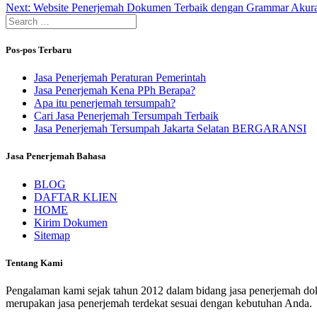
Next
post:
Next:
Website Penerjemah Dokumen Terbaik dengan Grammar Akura
pos
Search
post:
for:
Pos-pos Terbaru
Jasa Penerjemah Peraturan Pemerintah
Jasa Penerjemah Kena PPh Berapa?
Apa itu penerjemah tersumpah?
Cari Jasa Penerjemah Tersumpah Terbaik
Jasa Penerjemah Tersumpah Jakarta Selatan BERGARANSI
Jasa Penerjemah Bahasa
BLOG
DAFTAR KLIEN
HOME
Kirim Dokumen
Sitemap
Tentang Kami
Pengalaman kami sejak tahun 2012 dalam bidang jasa penerjemah dok
merupakan jasa penerjemah terdekat sesuai dengan kebutuhan Anda.