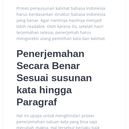
Proses penyusunan kalimat bahasa Indonesia
harus berdasarkan struktur bahasa Indonesia
yang benar. Agar nantinya hasilnya menjadi
lebih readable. Oleh karena itu, setelah hasil
terjemahan selesai, penerjemah harus
mengoreksi ulang pemilihan kata dan kalimat.
Penerjemahan
Secara Benar
Sesuai susunan
kata hingga
Paragraf
Hal ini upaya untuk menghindari proses
penerjemahan satuan kata yang bisa saja
merubah makna. Hal tersebut berlaku baik