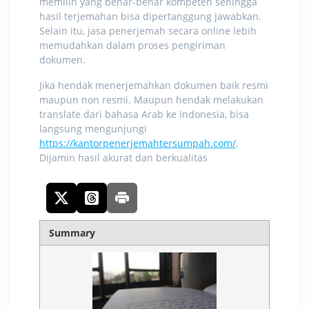
memilih yang benar-benar kompeten sehingga
hasil terjemahan bisa dipertanggung jawabkan.
Selain itu, jasa penerjemah secara online lebih
memudahkan dalam proses pengiriman
dokumen.
Jika hendak menerjemahkan dokumen baik resmi
maupun non resmi. Maupun hendak melakukan
translate dari bahasa Arab ke Indonesia
, bisa
langsung mengunjungi
https://kantorpenerjemahtersumpah.com/
.
Dijamin hasil akurat dan berkualitas
Summary