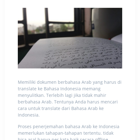
Memiliki dokumen berbahasa Arab yang harus di
translate ke Bahasa Indonesia memang
menyulitkan. Terlebih lagi jika tidak mahir
berbahasa Arab. Tentunya Anda harus mencari
cara untuk
translate dari Bahasa Arab ke
Indonesia
.
Proses penerjemahan bahasa Arab ke Indonesia
memerlukan tahapan-tahapan tertentu. tidak
bisa asal hanya per kata baik secara offline