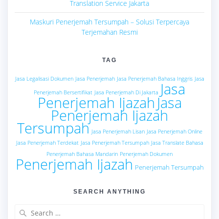
Translation Service Jakarta
Maskuri Penerjemah Tersumpah – Solusi Terpercaya
Terjemahan Resmi
TAG
Jasa Legalisasi Dokumen
Jasa Penerjemah
Jasa Penerjemah Bahasa Inggris
Jasa
Jasa
Penerjemah Bersertifikat
Jasa Penerjemah Di Jakarta
Penerjemah Ijazah
Jasa
Penerjemah Ijazah
Tersumpah
Jasa Penerjemah Lisan
Jasa Penerjemah Online
Jasa Penerjemah Terdekat
Jasa Penerjemah Tersumpah
Jasa Translate Bahasa
Penerjemah Bahasa Mandarin
Penerjemah Dokumen
Penerjemah Ijazah
Penerjemah Tersumpah
SEARCH ANYTHING
Search
for: