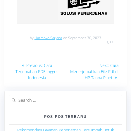
by
Harmoko Sarjana
on September 30, 2023
0
Navigasi
Previous
Next
Previous:
Cara
Next:
Cara
post:
post:
pos
Terjemahan PDF Inggris
Menerjemahkan File Pdf di
Indonesia
HP Tanpa Ribet
Search
for:
POS-POS TERBARU
Rekomendasi Layanan Penerjemah Tersumpah untuk