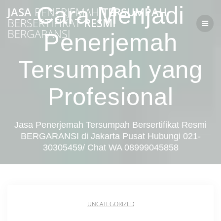
Skip
Cara Menjadi
JASA
PENERJEMAH
TERSUMPAH
to
BERSERTIFIKAT
RESMI
content
BERGARANSI
Penerjemah
Tersumpah yang
Profesional
Jasa Penerjemah Tersumpah Bersertifikat Resmi
BERGARANSI di Jakarta Pusat Hubungi 021-
30305459/ Chat WA 08999045858
UNCATEGORIZED