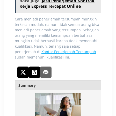
Baca Juga
Jasa Penerjemah Kontrak
Kerja Express Tercepat Online
Cara menjadi penerjemah tersumpah
mungkin
terkesan mudah, namun tidak semua orang bisa
menjadi penerjemah yang tersumpah. Sebagian
orang yang memiliki kemampuan berbahasa
mungkin tidak berhasil karena tidak memenuhi
kualifikasi. Namun, tenang saja setiap
penerjemah di
Kantor Penerjemah Tersumpah
sudah memenuhi kualifikasi ini.
Summary