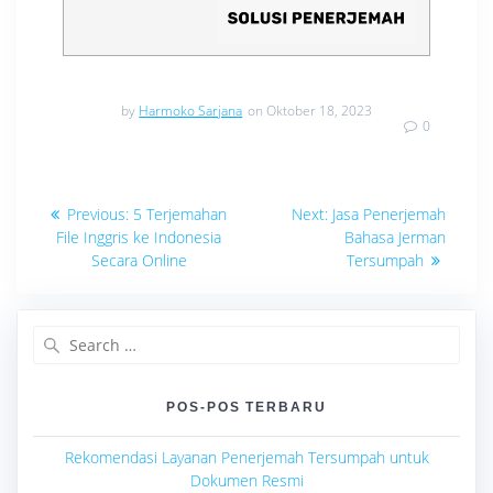
by
Harmoko Sarjana
on Oktober 18, 2023
0
Navigasi
Previous
Next
Previous:
5 Terjemahan
Next:
Jasa Penerjemah
post:
post:
pos
File Inggris ke Indonesia
Bahasa Jerman
Secara Online
Tersumpah
Search
for:
POS-POS TERBARU
Rekomendasi Layanan Penerjemah Tersumpah untuk
Dokumen Resmi