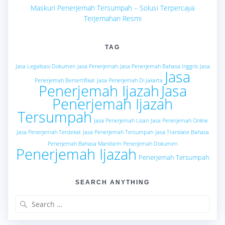
Maskuri Penerjemah Tersumpah – Solusi Terpercaya
Terjemahan Resmi
TAG
Jasa Legalisasi Dokumen
Jasa Penerjemah
Jasa Penerjemah Bahasa Inggris
Jasa
Jasa
Penerjemah Bersertifikat
Jasa Penerjemah Di Jakarta
Penerjemah Ijazah
Jasa
Penerjemah Ijazah
Tersumpah
Jasa Penerjemah Lisan
Jasa Penerjemah Online
Jasa Penerjemah Terdekat
Jasa Penerjemah Tersumpah
Jasa Translate Bahasa
Penerjemah Bahasa Mandarin
Penerjemah Dokumen
Penerjemah Ijazah
Penerjemah Tersumpah
SEARCH ANYTHING
Search
for: