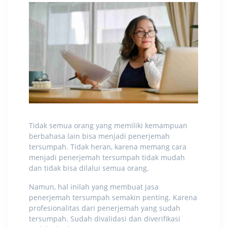
Tidak semua orang yang memiliki kemampuan
berbahasa lain bisa menjadi penerjemah
tersumpah. Tidak heran, karena memang
cara
menjadi penerjemah tersumpah
tidak mudah
dan tidak bisa dilalui semua orang.
Namun, hal inilah yang membuat jasa
penerjemah tersumpah semakin penting. Karena
profesionalitas dari penerjemah yang sudah
tersumpah. Sudah divalidasi dan diverifikasi