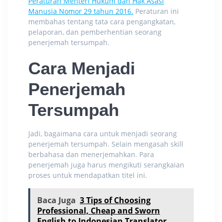
Peraturan Menteri Hukum dan Hak Asasi
Manusia Nomor 29 tahun 2016.
Peraturan ini
membahas tentang tata cara pengangkatan,
pelaporan, dan pemberhentian seorang
penerjemah tersumpah.
Cara Menjadi
Penerjemah
Tersumpah
Jadi, bagaimana cara untuk menjadi seorang
penerjemah tersumpah. Selain mengasah skill
berbahasa dan menerjemahkan. Para
penerjemah juga harus mengikuti serangkaian
proses untuk mendapatkan titel ini.
Baca Juga
3 Tips of Choosing
Professional, Cheap and Sworn
English to Indonesian Translator