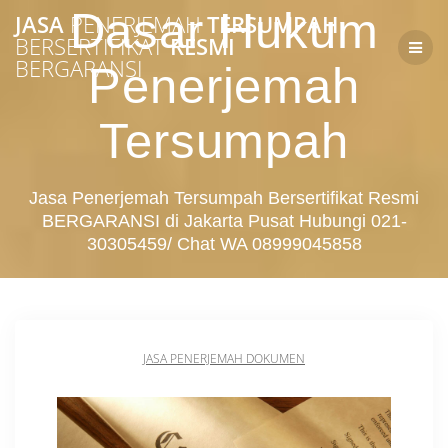
Skip
Dasar Hukum
JASA
PENERJEMAH
TERSUMPAH
to
BERSERTIFIKAT
RESMI
content
BERGARANSI
Penerjemah
Tersumpah
Jasa Penerjemah Tersumpah Bersertifikat Resmi
BERGARANSI di Jakarta Pusat Hubungi 021-
30305459/ Chat WA 08999045858
JASA PENERJEMAH DOKUMEN