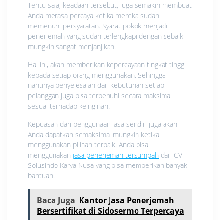
Tentu saja, keadaan tersebut, juga semakin membuat
Anda merasa percaya ketika mereka sudah
memenuhi persyaratan. Syarat pokok menjadi
penerjemah yang sudah terlengkapi dengan sebaik
mungkin sangat menjanjikan.
Hal ini, akan memberikan kepercayaan tingkat tinggi
kepada setiap orang menggunakan. Sehingga
nantinya penyelesaian dari kebutuhan setiap
pelanggan juga bisa terpenuhi secara maksimal
sesuai terhadap keinginan.
Kepuasan dari penggunaan jasa sendiri juga akan
Anda dapatkan semaksimal mungkin ketika
menggunakan pilihan terbaik. Anda bisa
menggunakan
jasa penerjemah tersumpah
dari CV
Solusindo Karya Nusa yang bisa memberikan banyak
bantuan.
Baca Juga
Kantor Jasa Penerjemah
Bersertifikat di Sidosermo Terpercaya