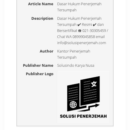
Article Name
Dasar Hukum Penerjemah
Tersumpah
Description
Dasar Hukum Penerjemah
Tersumpah ✔️ Resmi ✔️ dan
Bersertifikat ☎️ 021-30305459 /
Chat WA 08999045858 email
info@solusipenerjemah.com
Author
Kantor Penerjemah
Tersumpah
Publisher Name
Solusindo Karya Nusa
Publisher Logo