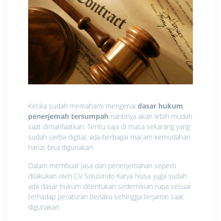
Ketika sudah memahami mengenai
dasar hukum
penerjemah tersumpah
nantinya akan lebih mudah
saat dimanfaatkan. Tentu saja di masa sekarang yang
sudah serba digital, ada berbagai macam kemudahan
harus bisa digunakan.
Dalam membuat jasa dari penerjemahan seperti
dilakukan oleh CV Solusindo Karya Nusa. Juga sudah
ada dasar hukum ditentukan sedemikian rupa sesuai
terhadap peraturan berlaku sehingga terjamin saat
digunakan.