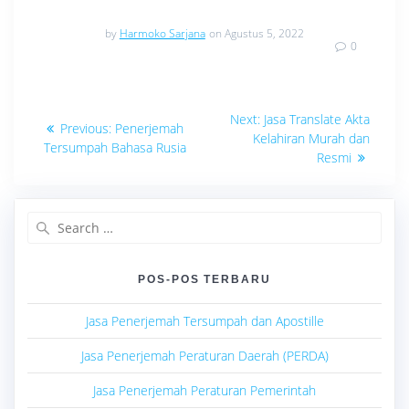
by
Harmoko Sarjana
on Agustus 5, 2022
0
Navigasi
Next
Next:
Jasa Translate Akta
Previous
Previous:
Penerjemah
post:
pos
Kelahiran Murah dan
post:
Tersumpah Bahasa Rusia
Resmi
Search
for:
POS-POS TERBARU
Jasa Penerjemah Tersumpah dan Apostille
Jasa Penerjemah Peraturan Daerah (PERDA)
Jasa Penerjemah Peraturan Pemerintah