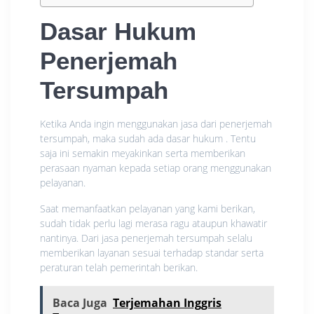
Dasar Hukum
Penerjemah
Tersumpah
Ketika Anda ingin menggunakan jasa dari penerjemah
tersumpah, maka sudah ada dasar hukum . Tentu
saja ini semakin meyakinkan serta memberikan
perasaan nyaman kepada setiap orang menggunakan
pelayanan.
Saat memanfaatkan pelayanan yang kami berikan,
sudah tidak perlu lagi merasa ragu ataupun khawatir
nantinya. Dari jasa penerjemah tersumpah selalu
memberikan layanan sesuai terhadap standar serta
peraturan telah pemerintah berikan.
Baca Juga
Terjemahan Inggris