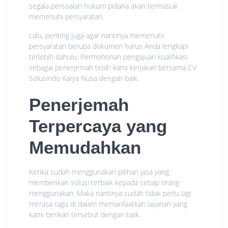
segala persoalan hukum pidana akan termasuk
memenuhi persyaratan.
Lalu, penting juga agar nantinya memenuhi
persyaratan berupa dokumen harus Anda lengkapi
terlebih dahulu. Permohonan pengajuan kualifikasi
sebagai penerjemah telah kami kerjakan bersama CV
Solusindo Karya Nusa dengan baik.
Penerjemah
Terpercaya yang
Memudahkan
Ketika sudah menggunakan pilihan jasa yang
memberikan solusi terbaik kepada setiap orang
menggunakan. Maka nantinya sudah tidak perlu lagi
merasa ragu di dalam memanfaatkan layanan yang
kami berikan tersebut dengan baik.