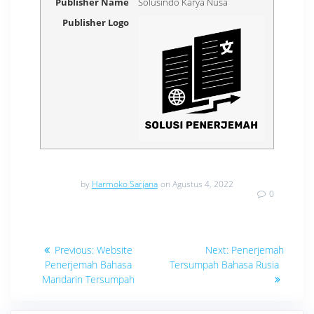
Publisher Name
Solusindo Karya Nusa
Publisher Logo
by
Harmoko Sarjana
on Agustus 4, 2022
0
Navigasi
Previous
Next
Previous:
Website
Next:
Penerjemah
post:
post:
pos
Penerjemah Bahasa
Tersumpah Bahasa Rusia
Mandarin Tersumpah