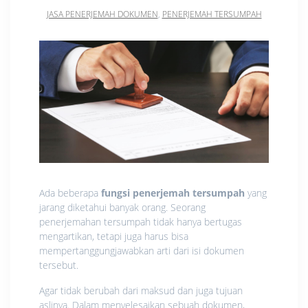
JASA PENERJEMAH DOKUMEN
,
PENERJEMAH TERSUMPAH
Ada beberapa
fungsi penerjemah tersumpah
yang
jarang diketahui banyak orang. Seorang
penerjemahan tersumpah tidak hanya bertugas
mengartikan, tetapi juga harus bisa
mempertanggungjawabkan arti dari isi dokumen
tersebut.
Agar tidak berubah dari maksud dan juga tujuan
aslinya. Dalam menyelesaikan sebuah dokumen,