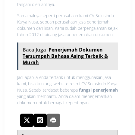
tangani oleh ahlinya.
Sama halnya seperti perusahaan kami CV Solusindo
Karya Nusa, sebuah perusahaan jasa penerjemah
dokumen dan lisan. Kami sudah berpengalaman sejak
tahun 2012 di bidang jasa penerjemahan dokumen.
Baca Juga
Penerjemah Dokumen
Tersumpah Bahasa Asing Terbaik &
Murah
Jadi apabila Anda tertarik untuk menggunakan jasa
kami, bisa kunjungi website resmi CV Solusindo Karya
Nusa. Sebab, terdapat beberapa
fungsi penerjemah
yang akan membantu Anda dalam menerjemahkan
dokumen untuk berbagai kepentingan.