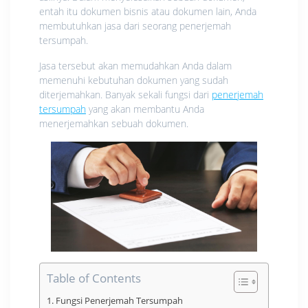
entah itu dokumen bisnis atau dokumen lain, Anda
membutuhkan jasa dari seorang penerjemah
tersumpah.
Jasa tersebut akan memudahkan Anda dalam
memenuhi kebutuhan dokumen yang sudah
diterjemahkan. Banyak sekali fungsi dari
penerjemah
tersumpah
yang akan membantu Anda
menerjemahkan sebuah dokumen.
Table of Contents
Fungsi Penerjemah Tersumpah