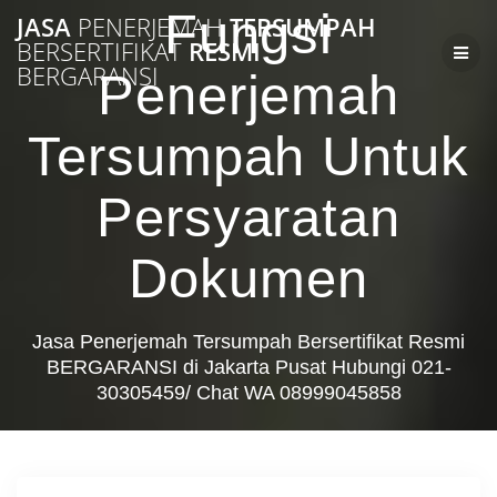
Skip
Fungsi
JASA
PENERJEMAH
TERSUMPAH
to
BERSERTIFIKAT
RESMI
content
BERGARANSI
Penerjemah
Tersumpah Untuk
Persyaratan
Dokumen
Jasa Penerjemah Tersumpah Bersertifikat Resmi
BERGARANSI di Jakarta Pusat Hubungi 021-
30305459/ Chat WA 08999045858