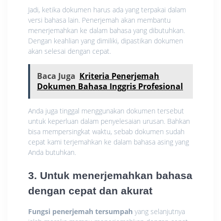
Jadi, ketika dokumen harus ada yang terpakai dalam
versi bahasa lain. Penerjemah akan membantu
menerjemahkan ke dalam bahasa yang dibutuhkan.
Dengan keahlian yang dimiliki, dipastikan dokumen
akan selesai dengan cepat.
Baca Juga
Kriteria Penerjemah
Dokumen Bahasa Inggris Profesional
Anda juga tinggal menggunakan dokumen tersebut
untuk keperluan dalam penyelesaian urusan. Bahkan
bisa mempersingkat waktu, sebab dokumen sudah
cepat kami terjemahkan ke dalam bahasa asing yang
Anda butuhkan.
3. Untuk menerjemahkan bahasa
dengan cepat dan akurat
Fungsi penerjemah tersumpah
yang selanjutnya