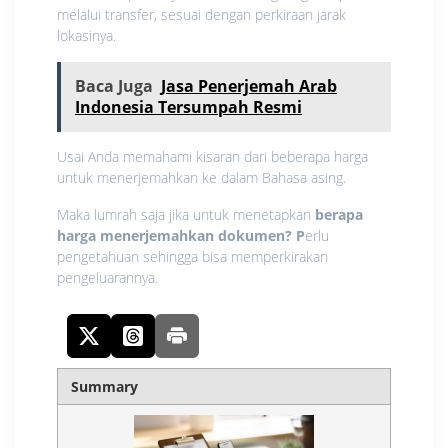
melalui transfer, sesuai dengan perkiraan jarak
lokasinya.
Baca Juga
Jasa Penerjemah Arab
Indonesia Tersumpah Resmi
Usai Anda memahami kisaran dari beberapa harga
untuk menerjemahkan ke dalam Bahasa asing.
Maka lumrah saja jika untuk menetapkan
berapa
harga menerjemahkan dokumen? P
erlu
pengetahuan sehingga bisa memperkirakan
pengeluarannya.
Summary