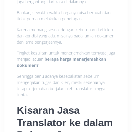
juga bergantung dari kata di dalamnya.
Bahkan, sewaktu-waktu harganya bisa berubah dan
tidak pernah melakukan penetapan.
Karena memang sesuai dengan kebutuhan dari klien
dan kondisi yang ada, misalnya pada jumlah dokumen
dan lama pengerjaannya.
Tingkat kesulitan untuk menerjemahkan ternyata juga
menjadi acuan
berapa harga menerjemahkan
dokumen?
Sehingga perlu adanya kesepakatan sebelum
mengerjakan tugas dari klien, meski sebenarnya
tetap terjemahan berjalan oleh translator hingga
tuntas.
Kisaran Jasa
Translator ke dalam