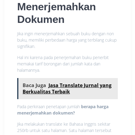
Menerjemahkan
Dokumen
Jika ingin menerjemahkan sebuah buku dengan non
buku, memiliki perbedaan harga yang terbilang cukup
signifikan.
Hal ini karena pada penerjemahan buku penerbit
memakai tarif borongan dari jumlah kata dan
halamannya.
Baca Juga
Jasa Translate Jurnal yang
Berkualitas Terbaik
Pada perkiraan penetapan jumlah
berapa harga
menerjemahkan dokumen
?
Jika melakukan translate ke Bahasa Inggris sekitar
250rb untuk satu halaman. Satu halaman tersebut