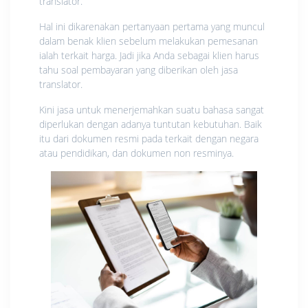
translator.
Hal ini dikarenakan pertanyaan pertama yang muncul
dalam benak klien sebelum melakukan pemesanan
ialah terkait harga. Jadi jika Anda sebagai klien harus
tahu soal pembayaran yang diberikan oleh jasa
translator.
Kini jasa untuk menerjemahkan suatu bahasa sangat
diperlukan dengan adanya tuntutan kebutuhan. Baik
itu dari dokumen resmi pada terkait dengan negara
atau pendidikan, dan dokumen non resminya.