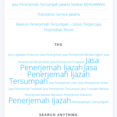
Jasa Penerjemah Tersumpah Jakarta Selatan BERGARANSI
Translation Service Jakarta
Maskuri Penerjemah Tersumpah – Solusi Terpercaya
Terjemahan Resmi
TAG
Jasa Legalisasi Dokumen
Jasa Penerjemah
Jasa Penerjemah Bahasa Inggris
Jasa
Jasa
Penerjemah Bersertifikat
Jasa Penerjemah Di Jakarta
Penerjemah Ijazah
Jasa
Penerjemah Ijazah
Tersumpah
Jasa Penerjemah Lisan
Jasa Penerjemah Online
Jasa Penerjemah Terdekat
Jasa Penerjemah Tersumpah
Jasa Translate Bahasa
Penerjemah Bahasa Mandarin
Penerjemah Dokumen
Penerjemah Ijazah
Penerjemah Tersumpah
SEARCH ANYTHING