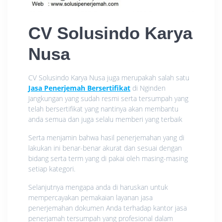
CV Solusindo Karya
Nusa
CV Solusindo Karya Nusa juga merupakah salah satu
Jasa Penerjemah Bersertifikat
di Nginden
Jangkungan yang sudah resmi serta tersumpah yang
telah bersertifikat yang nantinya akan membantu
anda semua dan juga selalu memberi yang terbaik
Serta menjamin bahwa hasil penerjemahan yang di
lakukan ini benar-benar akurat dan sesuai dengan
bidang serta term yang di pakai oleh masing-masing
setiap kategori.
Selanjutnya mengapa anda di haruskan untuk
mempercayakan pemakaian layanan jasa
penerjemahan dokumen Anda terhadap kantor jasa
penerjamah tersumpah yang profesional dalam