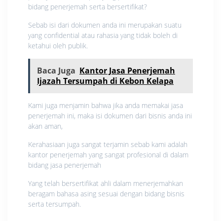
bidang penerjemah serta bersertifikat?
Sebab isi dari dokumen anda ini merupakan suatu
yang confidential atau rahasia yang tidak boleh di
ketahui oleh publik.
Baca Juga
Kantor Jasa Penerjemah
Ijazah Tersumpah di Kebon Kelapa
Kami juga menjamin bahwa jika anda memakai jasa
penerjemah ini, maka isi dokumen dari bisnis anda ini
akan aman,
Kerahasiaan juga sangat terjamin sebab kami adalah
kantor penerjemah yang sangat profesional di dalam
bidang jasa penerjemah
Yang telah bersertifikat ahli dalam menerjemahkan
beragam bahasa asing sesuai dengan bidang bisnis
serta tersumpah.