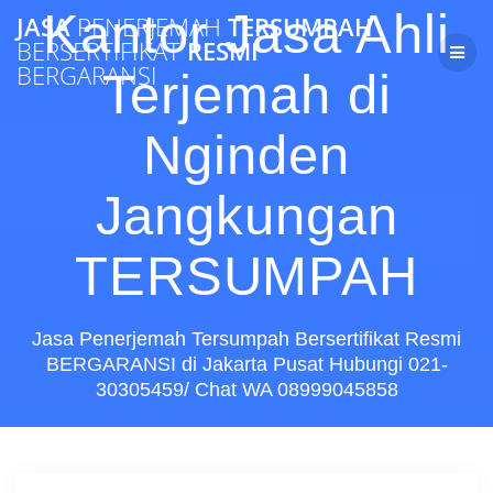
Skip
Kantor Jasa Ahli
JASA
PENERJEMAH
TERSUMPAH
to
BERSERTIFIKAT
RESMI
content
BERGARANSI
Terjemah di
Nginden
Jangkungan
TERSUMPAH
Jasa Penerjemah Tersumpah Bersertifikat Resmi
BERGARANSI di Jakarta Pusat Hubungi 021-
30305459/ Chat WA 08999045858