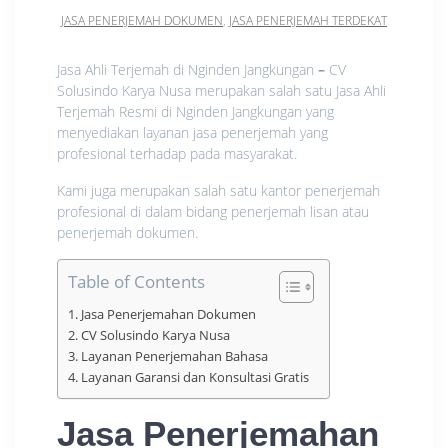
JASA PENERJEMAH DOKUMEN
,
JASA PENERJEMAH TERDEKAT
Jasa Ahli Terjemah di Nginden Jangkungan
–
CV
Solusindo Karya Nusa merupakan salah satu Jasa Ahli
Terjemah Resmi di Nginden Jangkungan yang
menyediakan layanan jasa penerjemah yang
profesional terhadap pada masyarakat.
Kami juga merupakan salah satu kantor penerjemah
profesional di dalam bidang penerjemah lisan atau
penerjemah dokumen.
Table of Contents
Jasa Penerjemahan Dokumen
CV Solusindo Karya Nusa
Layanan Penerjemahan Bahasa
Layanan Garansi dan Konsultasi Gratis
Jasa Penerjemahan