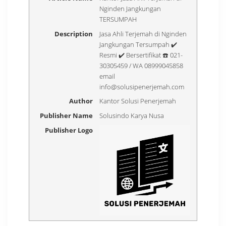
Nginden Jangkungan
TERSUMPAH
Description
Jasa Ahli Terjemah di Nginden
Jangkungan Tersumpah ✔️
Resmi ✔️ Bersertifikat ☎️ 021-
30305459 / WA 08999045858
email
info@solusipenerjemah.com
Author
Kantor Solusi Penerjemah
Publisher Name
Solusindo Karya Nusa
Publisher Logo