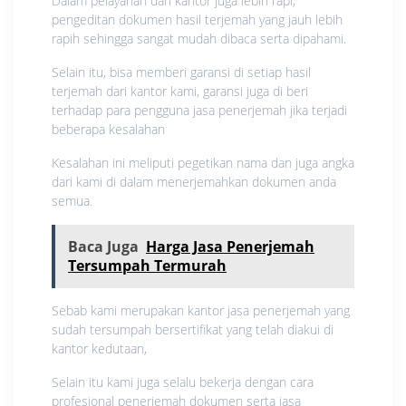
Dalam pelayanan dari kantor juga lebih rapi,
pengeditan dokumen hasil terjemah yang jauh lebih
rapih sehingga sangat mudah dibaca serta dipahami.
Selain itu, bisa memberi garansi di setiap hasil
terjemah dari kantor kami, garansi juga di beri
terhadap para pengguna jasa penerjemah jika terjadi
beberapa kesalahan
Kesalahan ini meliputi pegetikan nama dan juga angka
dari kami di dalam menerjemahkan dokumen anda
semua.
Baca Juga
Harga Jasa Penerjemah
Tersumpah Termurah
Sebab kami merupakan kantor jasa penerjemah yang
sudah tersumpah bersertifikat yang telah diakui di
kantor kedutaan,
Selain itu kami juga selalu bekerja dengan cara
profesional penerjemah dokumen serta jasa