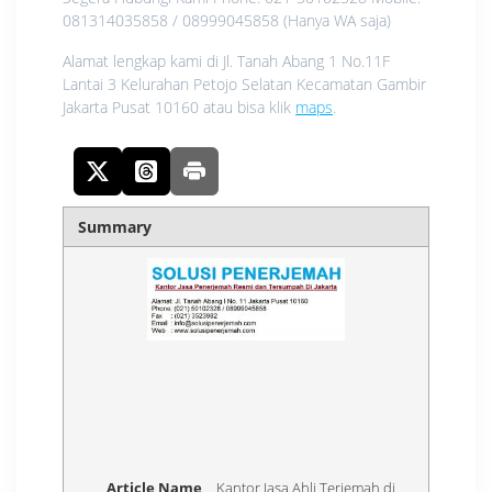
081314035858 / 08999045858 (Hanya WA saja)
Alamat lengkap kami di Jl. Tanah Abang 1 No.11F
Lantai 3 Kelurahan Petojo Selatan Kecamatan Gambir
Jakarta Pusat 10160 atau bisa klik
maps
.
Summary
Article Name
Kantor Jasa Ahli Terjemah di