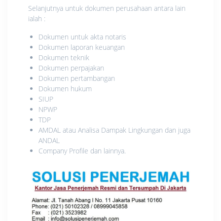
Selanjutnya untuk dokumen perusahaan antara lain
ialah :
Dokumen untuk akta notaris
Dokumen laporan keuangan
Dokumen teknik
Dokumen perpajakan
Dokumen pertambangan
Dokumen hukum
SIUP
NPWP
TDP
AMDAL atau Analisa Dampak Lingkungan dan juga
ANDAL
Company Profile dan lainnya.