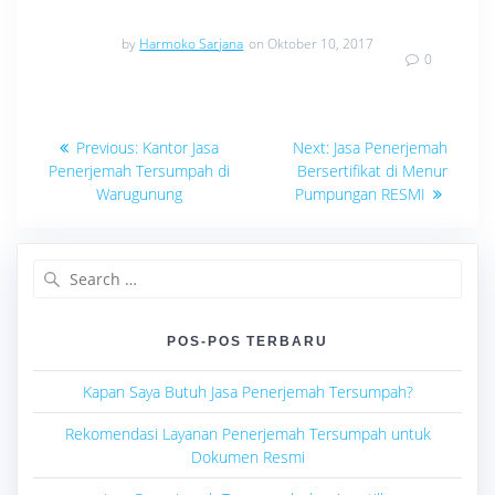
by
Harmoko Sarjana
on Oktober 10, 2017
0
Navigasi
Previous
Next
Previous:
Kantor Jasa
Next:
Jasa Penerjemah
post:
post:
pos
Penerjemah Tersumpah di
Bersertifikat di Menur
Warugunung
Pumpungan RESMI
Search
for:
POS-POS TERBARU
Kapan Saya Butuh Jasa Penerjemah Tersumpah?
Rekomendasi Layanan Penerjemah Tersumpah untuk
Dokumen Resmi