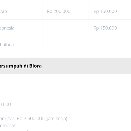
Arab
Rp 200.000
Rp 150.000
donesia
Rp 150.000
hailand
ersumpah di Blora
0.000
 per hari Rp 3.500.000 (jam kerja)
 pemesan