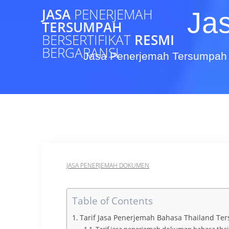
Skip
JASA
PENERJEMAH
Ja
to
TERSUMPAH
content
BERSERTIFIKAT
RESMI
BERGARANSI
Jasa Penerjemah Tersumpah 
JASA PENERJEMAH DOKUMEN
Table of Contents
Tarif Jasa Penerjemah Bahasa Thailand Te
Tarif jasa penerjemah dokumen bahasa tha