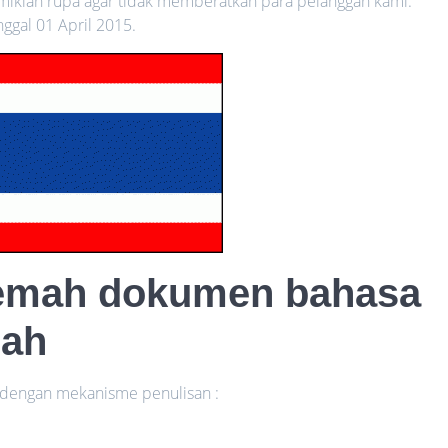
mikian rupa agar tidak memberatkan para pelanggan kami.
nggal 01 April 2015.
rjemah dokumen bahasa
pah
n dengan mekanisme penulisan :