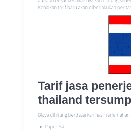
adapun besar kenaikannya kami hitung sede
Kenaikan tarif baru akan diberlakukan per ta
Tarif jasa pene
thailand tersum
Biaya dihitung berdasarkan hasil terjemaha
Paper A4