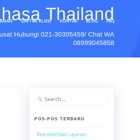
hasa Thailand
YANAN
DAFTAR KLIEN
KONTAK
BLOG
FAQ
Pusat Hubungi 021-30305459/ Chat WA
08999045858
Search
for:
POS-POS TERBARU
Rekomendasi Layanan