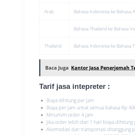
Arab
Bahasa Indonesia ke Bahasa 
Bahasa Thailand ke Bahasa In
Thailand
Bahasa Indonesia ke Bahasa T
Baca Juga
Kantor Jasa Penerjemah T
Tarif jasa intepreter
:
Biaya dihitung per jam
Biaya per jam untuk semua bahasa Rp 40
Minumim order 4 jam
Jika order lebih dari 1 hari biaya dihitung
Akomodasi dan transportasi ditanggung