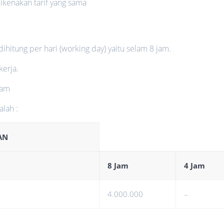
dikenakan tarif yang sama
dihitung per hari (working day) yaitu selam 8 jam.
kerja.
jam
alah :
SAN
8 Jam
4 Jam
4.000.000
–