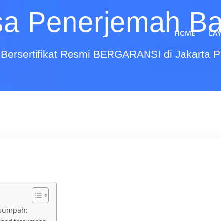
sa Penerjemah Ba
HOME
LA
Bersertifikat Resmi BERGARANSI di Jakarta 
rsumpah:
iland tersumpah