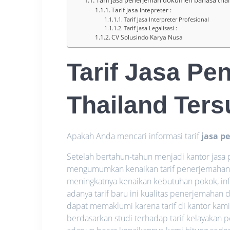
Tarif jasa intepreter :
Tarif Jasa Interpreter Profesional
Tarif jasa Legalisasi :
CV Solusindo Karya Nusa
Tarif Jasa P
Thailand Ter
Apakah Anda mencari informasi tarif
jasa p
Setelah bertahun-tahun menjadi kantor jasa 
mengumumkan
kenaikan
tarif penerjemahan
meningkatnya
kenaikan
kebutuhan pokok, infl
adanya tarif baru ini kualitas penerjemahan 
dapat memaklumi karena tarif di kantor kami 
berdasarkan studi terhadap tarif kelayaka