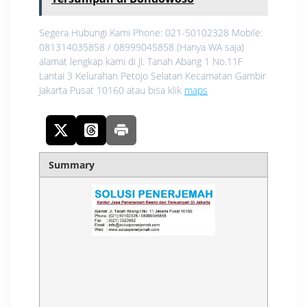
Segera Hubungi Kami Phone: 021-50102328 Mobile:
081314035858 / 08999045858 (Hanya WA saja)
alamat lengkap kami di Jl. Tanah Abang 1 No.11F
Lantai 3 Kelurahan Petojo Selatan Kecamatan Gambir
Jakarta Pusat 10160 atau bisa klik
maps
Summary