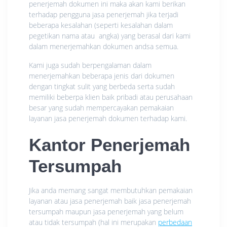
penerjemah dokumen ini maka akan kami berikan
terhadap pengguna jasa penerjemah jika terjadi
beberapa kesalahan (seperti kesalahan dalam
pegetikan nama atau angka) yang berasal dari kami
dalam menerjemahkan dokumen andsa semua.
Kami juga sudah berpengalaman dalam
menerjemahkan beberapa jenis dari dokumen
dengan tingkat sulit yang berbeda serta sudah
memiliki beberpa klien baik pribadi atau perusahaan
besar yang sudah mempercayakan pemakaian
layanan jasa penerjemah dokumen terhadap kami.
Kantor Penerjemah
Tersumpah
Jika anda memang sangat membutuhkan pemakaian
layanan atau jasa penerjemah baik jasa penerjemah
tersumpah maupun jasa penerjemah yang belum
atau tidak tersumpah (hal ini merupakan
perbedaan