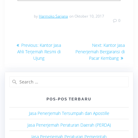
by
Harmoko Sarjana
on Oktober 10, 2017
0
Navigasi
Previous
Next
Previous:
Kantor Jasa
Next:
Kantor Jasa
post:
post:
pos
Ahli Terjemah Resmi di
Penerjemah Bergaransi di
Ujung
Pacar Kembang
Search
for:
POS-POS TERBARU
Jasa Penerjemah Tersumpah dan Apostille
Jasa Penerjemah Peraturan Daerah (PERDA)
Jasa Penerjemah Peraturan Pemerintah