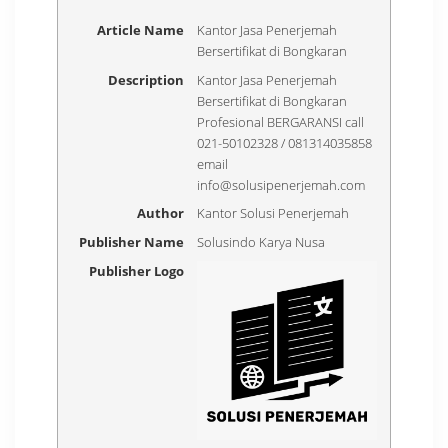
Article Name
Kantor Jasa Penerjemah
Bersertifikat di Bongkaran
Description
Kantor Jasa Penerjemah
Bersertifikat di Bongkaran
Profesional BERGARANSI call
021-50102328 / 081314035858
email
info@solusipenerjemah.com
Author
Kantor Solusi Penerjemah
Publisher Name
Solusindo Karya Nusa
Publisher Logo