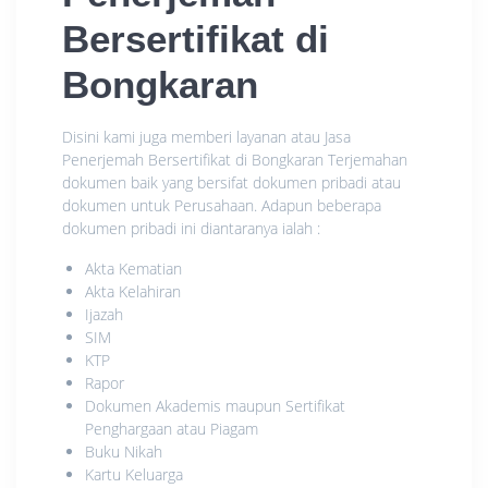
Bersertifikat di
Bongkaran
Disini kami juga memberi layanan atau Jasa
Penerjemah Bersertifikat di Bongkaran Terjemahan
dokumen baik yang bersifat dokumen pribadi atau
dokumen untuk Perusahaan. Adapun beberapa
dokumen pribadi ini diantaranya ialah :
Akta Kematian
Akta Kelahiran
Ijazah
SIM
KTP
Rapor
Dokumen Akademis maupun Sertifikat
Penghargaan atau Piagam
Buku Nikah
Kartu Keluarga