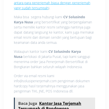
antara para penerjemah biasa dengan penerjemah
yang sudah tersumpah
).
Maka bisa segera hubungi kami
CV Solusindo
Karya Nusa
yang bersertifikat yang berpengalaman
serta memiliki kantor resmi sehingga nantinya juga
dapat datang langsung ke kantor, kami juga memakai
email resmi dari domain sendiri yang bertujuan bagi
keamanan data anda semua.
Walaupun kantor kami
CV Solusindo Karya
Nusa
berlokasi di Jakarta Pusat, tapi kami sanggup
menerima order Jasa Penerjemah Bersertifikat di
Bongkaran bahkan seluruh wilayah Indonesia.
Order via email resmi kami
info@solusipenerjemah.com pengiriman dokumen
hardcopy hasil terjemahnya menggunakan jasa
pengiriman TIKI, JNE, POS Indonesia dll.
Baca Juga
Kantor Jasa Terjemah
Tersumpah di Bondowoso