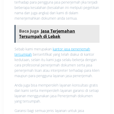
terhadap para pengguna jasa penerjemah jika terjadi
beberapa kesalahan (kesalahan ini meliputi pegetikan
nama dan juga angka) dari kami di dalam
menerjemahkan dokumen anda semua.
Baca Juga
Jasa Terjemahan
Tersumpah di Lebak
Sebab kami merupakan
kantor jasa penerjemah
tersumpah
bersertifikat yang telah diakui di kantor
kedutaan, selain itu kami juga selalu bekerja dengan
cara profesional penerjemah dokumen serta jasa
penerjemah lisan atau interpreter terhadap para klien
maupun para pengguna layanan jasa penerjemah.
Anda juga bisa memperoleh layanan konsultasi gratis
dari kami serta memperoleh layanan garansi di setiap
layanan menggunakan jasa Penerjemah dokumen
yang tersumpah.
Garansi bagi semua jenis layanan untuk jasa