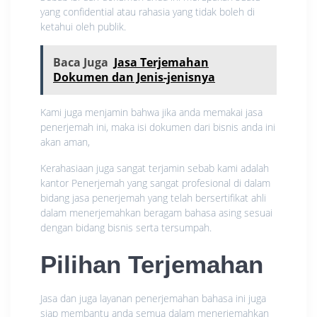
yang confidential atau rahasia yang tidak boleh di
ketahui oleh publik.
Baca Juga
Jasa Terjemahan
Dokumen dan Jenis-jenisnya
Kami juga menjamin bahwa jika anda memakai jasa
penerjemah ini, maka isi dokumen dari bisnis anda ini
akan aman,
Kerahasiaan juga sangat terjamin sebab kami adalah
kantor Penerjemah yang sangat profesional di dalam
bidang jasa penerjemah yang telah bersertifikat ahli
dalam menerjemahkan beragam bahasa asing sesuai
dengan bidang bisnis serta tersumpah.
Pilihan Terjemahan
Jasa dan juga layanan penerjemahan bahasa ini juga
siap membantu anda semua dalam menerjemahkan