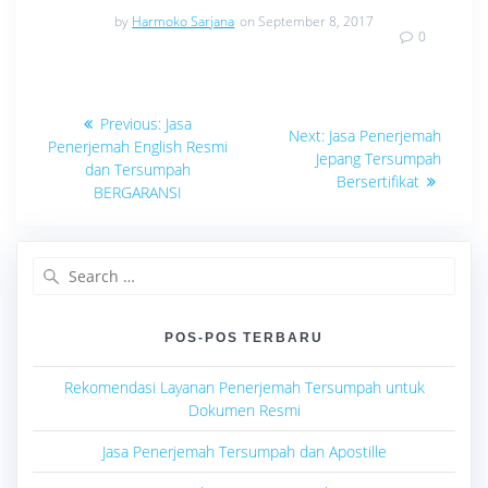
by
Harmoko Sarjana
on September 8, 2017
0
Navigasi
Previous
Previous:
Jasa
Next
Next:
Jasa Penerjemah
post:
pos
Penerjemah English Resmi
post:
Jepang Tersumpah
dan Tersumpah
Bersertifikat
BERGARANSI
Search
for:
POS-POS TERBARU
Rekomendasi Layanan Penerjemah Tersumpah untuk
Dokumen Resmi
Jasa Penerjemah Tersumpah dan Apostille