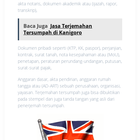
akta notaris, dokumen akademik atau (ijazah, rapor,
transkrip),
Baca Juga
Jasa Terjemahan
Tersumpah di Kanigoro
Dokumen pribadi seperti (KTP, KK, paspor), perjanjian,
kontrak, surat tanah, nota kesepahaman atau (MoU),
penetapan, peraturan perundang-undangan, putusan,
surat-surat pajak,
Anggaran dasar, akta pendirian, anggaran rumah
tangga atau (AD-ART) sebuah perusahaan, organisasi,
yayasan. Terjemahan tersumpah juga bisa dibuktikan
pada stempel dan juga tanda tangan yang asli dari
penerjemah tersumpah.