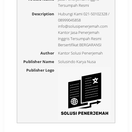
Tersumpah Resmi
Description
Hubungi Kami 021-50102328 /
08999045858
info@solusipenerjemah.com
Kantor Jasa Penerjemah
Inggris Tersumpah Resmi
Bersertifikat BERGARANSI
Author
Kantor Solusi Penerjemah
Publisher Name
Solusindo Karya Nusa
Publisher Logo