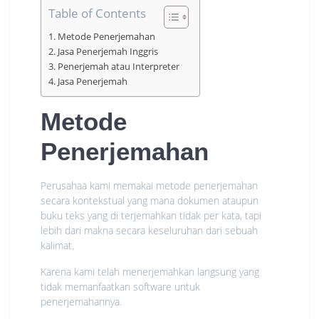
Table of Contents
Metode Penerjemahan
Jasa Penerjemah Inggris
Penerjemah atau Interpreter
Jasa Penerjemah
Metode
Penerjemahan
Perusahaa kami memakai metode penerjemahan
secara kontekstual yang mana dokumen ataupun
buku teks yang di terjemahkan tidak per kata, tapi
lebih dari makna secara keseluruhan dari sebuah
kalimat.
Karena kami telah menerjemahkan langsung yang
tidak memanfaatkan software untuk
penerjemahannya.