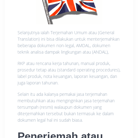
Selanjutnya ialah Terjemahan Umum atau (General
Translation) ini bisa dilakukan untuk menterjemahkan
beberapa dokumen non-legal, AMDAL, dokumen
teknik analisa dampak lingkungan atau (ANDAL),
RKP atau rencana kerja tahunan, manual produk,
prosedur tetap atau (standard operating procedures),
label produk, nota keuangan, laporan keuangan, dan
juga laporan tahunan.
Selain itu ada kalanya pemakai jasa terjemahan
membutuhkan atau menginginkan jasa terjemahan
tersumpah (resmi) walaupun dokumen yang
diterjemahkan tersebut bukan termasuk ke dalam
dokumen legal hal ini sudah biasa.
Penerjemah atau