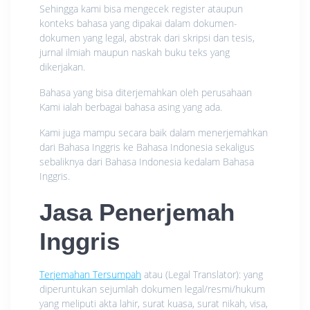
Sehingga kami bisa mengecek register ataupun
konteks bahasa yang dipakai dalam dokumen-
dokumen yang legal, abstrak dari skripsi dan tesis,
jurnal ilmiah maupun naskah buku teks yang
dikerjakan.
Bahasa yang bisa diterjemahkan oleh perusahaan
Kami ialah berbagai bahasa asing yang ada.
Kami juga mampu secara baik dalam menerjemahkan
dari Bahasa Inggris ke Bahasa Indonesia sekaligus
sebaliknya dari Bahasa Indonesia kedalam Bahasa
Inggris.
Jasa Penerjemah
Inggris
Terjemahan Tersumpah
atau (Legal Translator): yang
diperuntukan sejumlah dokumen legal/resmi/hukum
yang meliputi akta lahir, surat kuasa, surat nikah, visa,