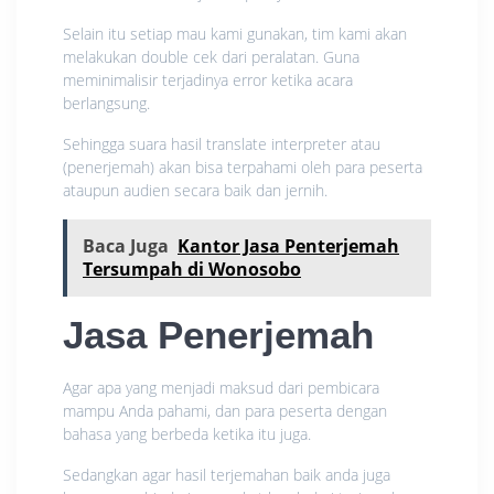
Selain itu setiap mau kami gunakan, tim kami akan
melakukan double cek dari peralatan. Guna
meminimalisir terjadinya error ketika acara
berlangsung.
Sehingga suara hasil translate interpreter atau
(penerjemah) akan bisa terpahami oleh para peserta
ataupun audien secara baik dan jernih.
Baca Juga
Kantor Jasa Penterjemah
Tersumpah di Wonosobo
Jasa Penerjemah
Agar apa yang menjadi maksud dari pembicara
mampu Anda pahami, dan para peserta dengan
bahasa yang berbeda ketika itu juga.
Sedangkan agar hasil terjemahan baik anda juga