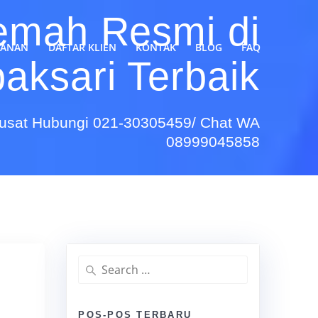
emah Resmi di
YANAN
DAFTAR KLIEN
KONTAK
BLOG
FAQ
aksari Terbaik
Pusat Hubungi 021-30305459/ Chat WA
08999045858
Search
for:
POS-POS TERBARU