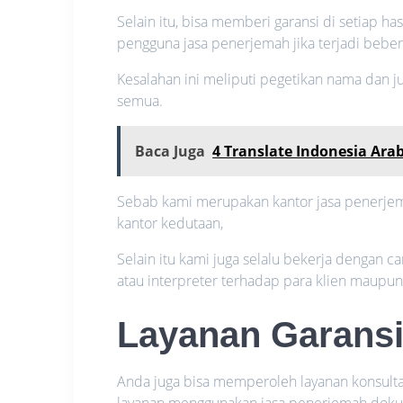
Selain itu, bisa memberi garansi di setiap has
pengguna jasa penerjemah jika terjadi bebe
Kesalahan ini meliputi pegetikan nama dan
semua.
Baca Juga
4 Translate Indonesia Ara
Sebab kami merupakan kantor jasa penerjema
kantor kedutaan,
Selain itu kami juga selalu bekerja dengan 
atau interpreter terhadap para klien maupu
Layanan Garansi
Anda juga bisa memperoleh layanan konsultas
layanan menggunakan jasa penerjemah dok