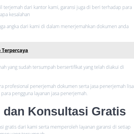
il terjemah dari kantor kami, garansi juga di beri terhadap para
rapa kesalahan
 juga angka dari kami di dalam menerjemahkan dokumen anda
b Terpercaya
h yang sudah tersumpah bersertifikat yang telah diakui di
cara profesional penerjemah dokumen serta jasa penerjemah lis
n para pengguna layanan jasa penerjemah.
 dan Konsultasi Gratis
i gratis dari kami serta memperoleh layanan garansi di setiap
umen yang tersumpah.