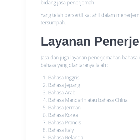
bidang jasa penerjemah
Yang telah bersertifikat ahli dalam menerje
tersumpah.
Layanan Penerj
Jasa dan juga layanan penerjemahan bahas
bahasa yang diantaranya ialah :
Bahasa Inggris
Bahasa Jepang
Bahasa Arab
Bahasa Mandarin atau bahasa China
Bahasa Jerman
Bahasa Korea
Bahasa Prancis
Bahasa Italy
Bahasa Belanda