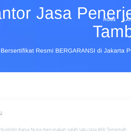
ntor Jasa Penerj
HOME
LA
Tamb
Bersertifikat Resmi BERGARANSI di Jakarta 
AT
lusindo Karya Nusa merupakan salah satu Jasa Ahli Terjemah