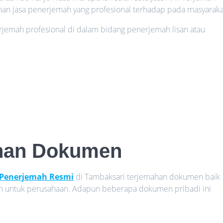
an jasa penerjemah yang profesional terhadap pada masyaraka
rjemah profesional di dalam bidang penerjemah lisan atau
han Dokumen
 Penerjemah Resmi
di Tambaksari terjemahan dokumen baik
n untuk perusahaan. Adapun beberapa dokumen pribadi ini