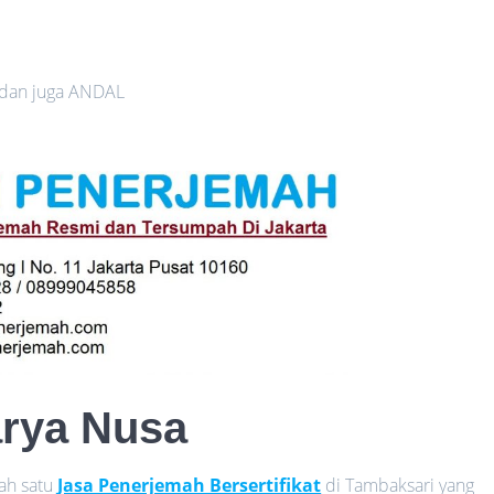
 dan juga ANDAL
arya Nusa
ah satu
Jasa Penerjemah Bersertifikat
di Tambaksari yang