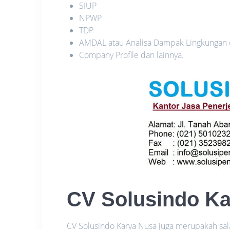
SIUP
NPWP
TDP
AMDAL atau Analisa Dampak Lingkungan
Company Profile dan lainnya.
CV Solusindo K
CV Solusindo Karya Nusa juga merupakah sal