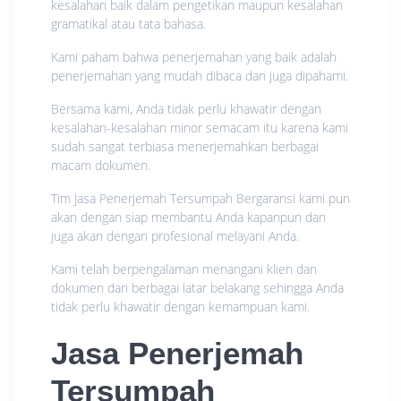
kesalahan baik dalam pengetikan maupun kesalahan
gramatikal atau tata bahasa.
Kami paham bahwa penerjemahan yang baik adalah
penerjemahan yang mudah dibaca dan juga dipahami.
Bersama kami, Anda tidak perlu khawatir dengan
kesalahan-kesalahan minor semacam itu karena kami
sudah sangat terbiasa menerjemahkan berbagai
macam dokumen.
Tim Jasa Penerjemah Tersumpah Bergaransi kami pun
akan dengan siap membantu Anda kapanpun dan
juga akan dengan profesional melayani Anda.
Kami telah berpengalaman menangani klien dan
dokumen dari berbagai latar belakang sehingga Anda
tidak perlu khawatir dengan kemampuan kami.
Jasa Penerjemah
Tersumpah