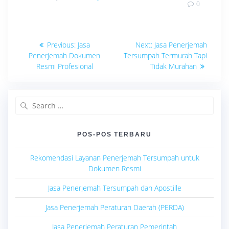
0
Navigasi
Previous
Next
Previous:
Jasa
Next:
Jasa Penerjemah
post:
post:
pos
Penerjemah Dokumen
Tersumpah Termurah Tapi
Resmi Profesional
Tidak Murahan
Search
for:
POS-POS TERBARU
Rekomendasi Layanan Penerjemah Tersumpah untuk
Dokumen Resmi
Jasa Penerjemah Tersumpah dan Apostille
Jasa Penerjemah Peraturan Daerah (PERDA)
Jasa Penerjemah Peraturan Pemerintah