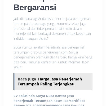
Bergaransi
Jadi, di mana lagi Anda bisa mencari jasa penerjemah
tersumpah terpercaya yang ekonomis, tetapi juga
profesional dan tidak pernah main-main dalam
menerjemahkan berbagai dokumen untuk keperluan
individu maupun bisnis?
Sudah tentu jawabannya adalah jasa penerjemah
tersumpah di solusipenerjemah.com. Solusi
penerjemahan premium dan terbaik, hanya kami yang
bisa beri. Hubungi kami di sini untuk informasi lebih
lanjut.
Baca Juga
Harga Jasa Penerjemah
Tersumpah Paling Terjangkau
CV Solusindo Karya Nusa
Kantor Jasa
Penerjemah Tersumpah Resmi Bersertifikat
Phone: 021-30305459/08999045858
Fax: 021-