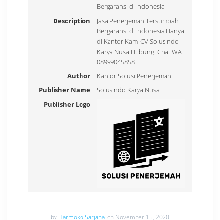
Bergaransi di Indonesia
Description
Jasa Penerjemah Tersumpah
Bergaransi di Indonesia Hanya
di Kantor Kami CV Solusindo
Karya Nusa Hubungi Chat WA
08999045858
Author
Kantor Solusi Penerjemah
Publisher Name
Solusindo Karya Nusa
Publisher Logo
by
Harmoko Sarjana
on November 15, 2020