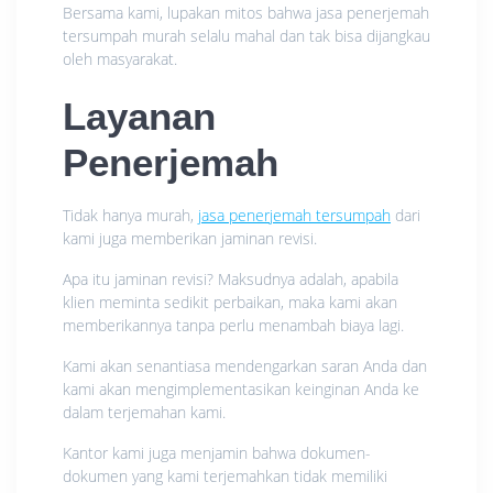
Bersama kami, lupakan mitos bahwa jasa penerjemah
tersumpah murah selalu mahal dan tak bisa dijangkau
oleh masyarakat.
Layanan
Penerjemah
Tidak hanya murah,
jasa penerjemah tersumpah
dari
kami juga memberikan jaminan revisi.
Apa itu jaminan revisi? Maksudnya adalah, apabila
klien meminta sedikit perbaikan, maka kami akan
memberikannya tanpa perlu menambah biaya lagi.
Kami akan senantiasa mendengarkan saran Anda dan
kami akan mengimplementasikan keinginan Anda ke
dalam terjemahan kami.
Kantor kami juga menjamin bahwa dokumen-
dokumen yang kami terjemahkan tidak memiliki