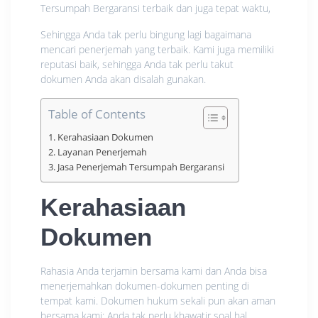
Tersumpah Bergaransi terbaik dan juga tepat waktu,
Sehingga Anda tak perlu bingung lagi bagaimana
mencari penerjemah yang terbaik. Kami juga memiliki
reputasi baik, sehingga Anda tak perlu takut
dokumen Anda akan disalah gunakan.
Table of Contents
Kerahasiaan Dokumen
Layanan Penerjemah
Jasa Penerjemah Tersumpah Bergaransi
Kerahasiaan
Dokumen
Rahasia Anda terjamin bersama kami dan Anda bisa
menerjemahkan dokumen-dokumen penting di
tempat kami. Dokumen hukum sekali pun akan aman
bersama kami: Anda tak perlu khawatir soal hal