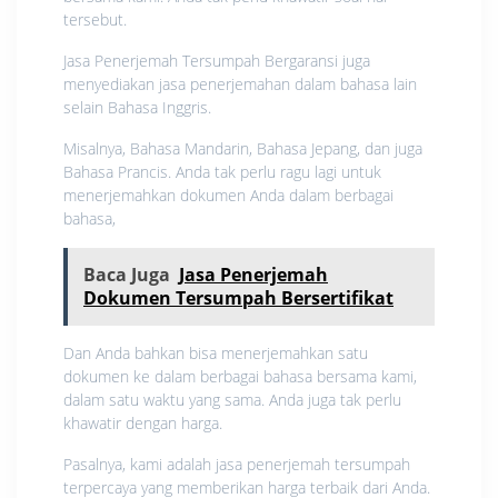
tersebut.
Jasa Penerjemah Tersumpah Bergaransi juga
menyediakan jasa penerjemahan dalam bahasa lain
selain Bahasa Inggris.
Misalnya, Bahasa Mandarin, Bahasa Jepang, dan juga
Bahasa Prancis. Anda tak perlu ragu lagi untuk
menerjemahkan dokumen Anda dalam berbagai
bahasa,
Baca Juga
Jasa Penerjemah
Dokumen Tersumpah Bersertifikat
Dan Anda bahkan bisa menerjemahkan satu
dokumen ke dalam berbagai bahasa bersama kami,
dalam satu waktu yang sama. Anda juga tak perlu
khawatir dengan harga.
Pasalnya, kami adalah jasa penerjemah tersumpah
terpercaya yang memberikan harga terbaik dari Anda.