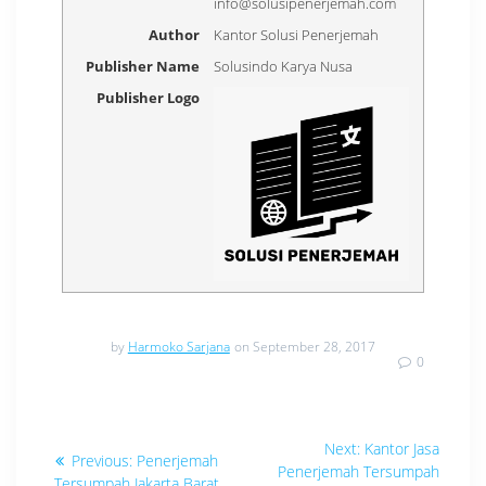
info@solusipenerjemah.com
Author
Kantor Solusi Penerjemah
Publisher Name
Solusindo Karya Nusa
Publisher Logo
by
Harmoko Sarjana
on September 28, 2017
0
Navigasi
Next
Next:
Kantor Jasa
Previous
Previous:
Penerjemah
post:
pos
Penerjemah Tersumpah
post:
Tersumpah Jakarta Barat