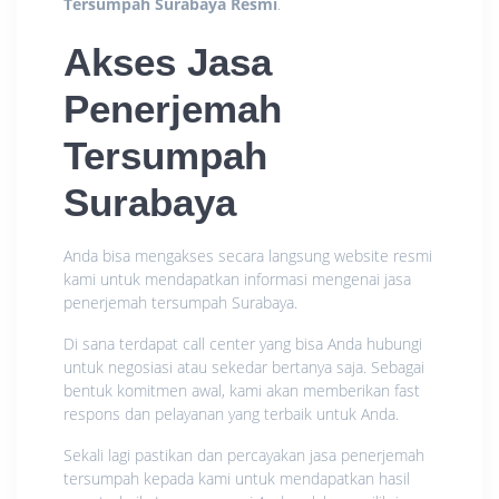
Tersumpah Surabaya Resmi
.
Akses Jasa
Penerjemah
Tersumpah
Surabaya
Anda bisa mengakses secara langsung website resmi
kami untuk mendapatkan informasi mengenai jasa
penerjemah tersumpah Surabaya.
Di sana terdapat call center yang bisa Anda hubungi
untuk negosiasi atau sekedar bertanya saja. Sebagai
bentuk komitmen awal, kami akan memberikan fast
respons dan pelayanan yang terbaik untuk Anda.
Sekali lagi pastikan dan percayakan jasa penerjemah
tersumpah kepada kami untuk mendapatkan hasil