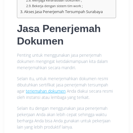
Menjaga kerahasiaan dokumen ;
Bekerja dengan sistem tim work ;
Akses Jasa Penerjemah Tersumpah Surabaya
Jasa Penerjemah
Dokumen
Penting untuk menggunakan jasa penerjemah
dokumen mengingat ketidakmampuan kita dalam
menerjemahkan secara mandiri.
Selain itu, untuk menerjemahkan dokumen resmi
dibutuhkan sertifikat jasa penerjemah tersumpah
agar
terjemahan dokumen
Anda diakui secara resmi
oleh instansi atau lembaga yang terkait.
Selain itu dengan menggunakan jasa penerjemah
pekerjaan Anda akan lebih cepat sehingga waktu
berharga Anda bisa Anda gunakan untuk pekerjaan
lain yang lebih produktif lainya.