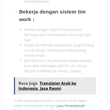
penyalahgunaan.
Bekerja dengan sistem tim
work ;
Bekerja dengan sistem tim work kami
berharap akan memberikan hasil yang lebih
baik.
Setiap tim memiliki kompetensi yang berbeda
sesuai dengan kemampuan bahasa yang
mereka miliki.
Jadi dokumen yang Anda percayakan kepada
kami akan tertangani oleh tim ahli sesuai
dengan kualifikasinya masing- masing.
Baca Juga
Translator Arab ke
Indonesia, Jasa Resmi
Itulah beberapa kelebihan yang bisa Anda dapat
ketika bekerjasama dengan
Jasa Penerjemah