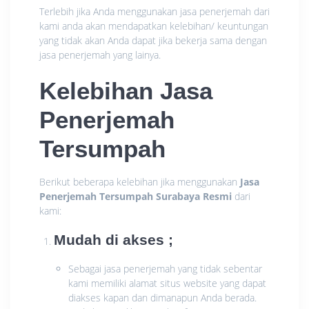
Terlebih jika Anda menggunakan jasa penerjemah dari
kami anda akan mendapatkan kelebihan/ keuntungan
yang tidak akan Anda dapat jika bekerja sama dengan
jasa penerjemah yang lainya.
Kelebihan Jasa
Penerjemah
Tersumpah
Berikut beberapa kelebihan jika menggunakan
Jasa
Penerjemah Tersumpah Surabaya Resmi
dari
kami:
Mudah di akses ;
Sebagai jasa penerjemah yang tidak sebentar
kami memiliki alamat situs website yang dapat
diakses kapan dan dimanapun Anda berada.