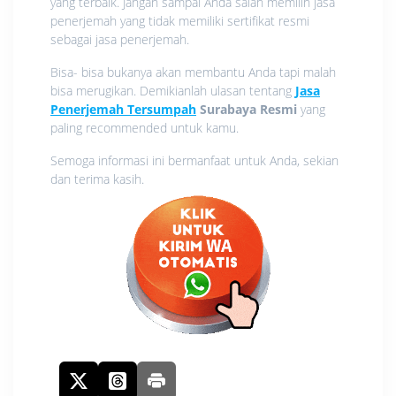
yang terbaik. Jangan sampai Anda salah memilih jasa
penerjemah yang tidak memiliki sertifikat resmi
sebagai jasa penerjemah.
Bisa- bisa bukanya akan membantu Anda tapi malah
bisa merugikan. Demikianlah ulasan tentang
Jasa
Penerjemah Tersumpah
Surabaya Resmi
yang
paling recommended untuk kamu.
Semoga informasi ini bermanfaat untuk Anda, sekian
dan terima kasih.