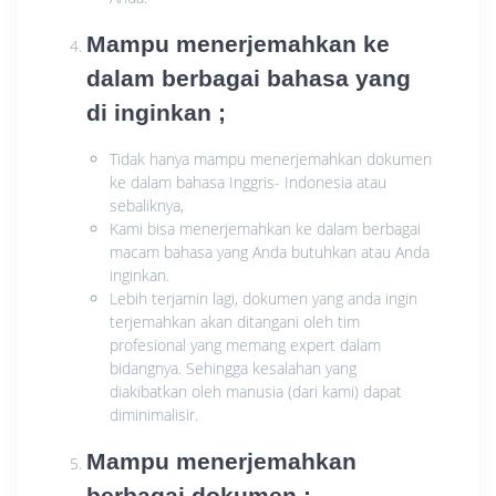
Mampu menerjemahkan ke
dalam berbagai bahasa yang
di inginkan ;
Tidak hanya mampu menerjemahkan dokumen
ke dalam bahasa Inggris- Indonesia atau
sebaliknya,
Kami bisa menerjemahkan ke dalam berbagai
macam bahasa yang Anda butuhkan atau Anda
inginkan.
Lebih terjamin lagi, dokumen yang anda ingin
terjemahkan akan ditangani oleh tim
profesional yang memang expert dalam
bidangnya. Sehingga kesalahan yang
diakibatkan oleh manusia (dari kami) dapat
diminimalisir.
Mampu menerjemahkan
berbagai dokumen ;