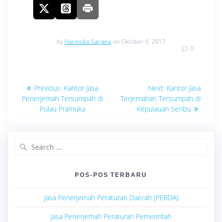
by
Harmoko Sarjana
on Oktober 6, 2017
0
Navigasi
Previous
Next
Previous:
Kantor Jasa
Next:
Kantor Jasa
post:
post:
pos
Penerjemah Tersumpah di
Terjemahan Tersumpah di
Pulau Pramuka
Kepulauan Seribu
Search
for:
POS-POS TERBARU
Jasa Penerjemah Peraturan Daerah (PERDA)
Jasa Penerjemah Peraturan Pemerintah