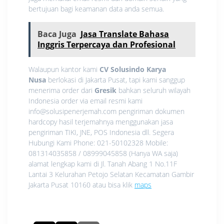
bertujuan bagi keamanan data anda semua.
Baca Juga
Jasa Translate Bahasa
Inggris Terpercaya dan Profesional
Walaupun kantor kami
CV Solusindo Karya
Nusa
berlokasi di Jakarta Pusat, tapi kami sanggup
menerima order dari
Gresik
bahkan seluruh wilayah
Indonesia order via email resmi kami
info@solusipenerjemah.com pengiriman dokumen
hardcopy hasil terjemahnya menggunakan jasa
pengiriman TIKI, JNE, POS Indonesia dll. Segera
Hubungi Kami Phone: 021-50102328 Mobile:
081314035858 / 08999045858 (Hanya WA saja)
alamat lengkap kami di Jl. Tanah Abang 1 No.11F
Lantai 3 Kelurahan Petojo Selatan Kecamatan Gambir
Jakarta Pusat 10160 atau bisa klik
maps