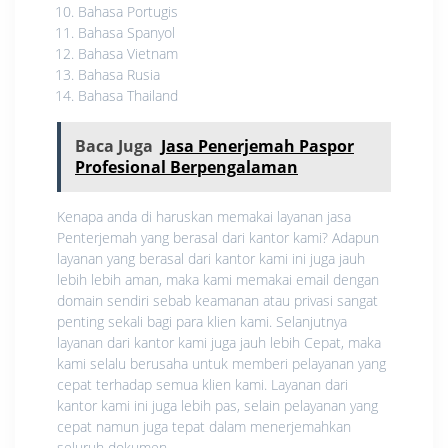
Bahasa Portugis
Bahasa Spanyol
Bahasa Vietnam
Bahasa Rusia
Bahasa Thailand
Baca Juga
Jasa Penerjemah Paspor
Profesional Berpengalaman
Kenapa anda di haruskan memakai layanan jasa
Penterjemah yang berasal dari kantor kami? Adapun
layanan yang berasal dari kantor kami ini juga jauh
lebih lebih aman, maka kami memakai email dengan
domain sendiri sebab keamanan atau privasi sangat
penting sekali bagi para klien kami. Selanjutnya
layanan dari kantor kami juga jauh lebih Cepat, maka
kami selalu berusaha untuk memberi pelayanan yang
cepat terhadap semua klien kami. Layanan dari
kantor kami ini juga lebih pas, selain pelayanan yang
cepat namun juga tepat dalam menerjemahkan
seluruh dokumen.