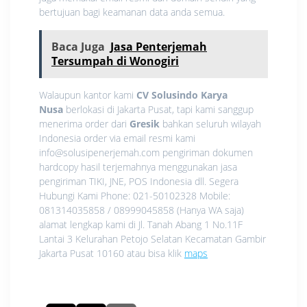
bertujuan bagi keamanan data anda semua.
Baca Juga
Jasa Penterjemah
Tersumpah di Wonogiri
Walaupun kantor kami
CV Solusindo Karya
Nusa
berlokasi di Jakarta Pusat, tapi kami sanggup
menerima order dari
Gresik
bahkan seluruh wilayah
Indonesia order via email resmi kami
info@solusipenerjemah.com pengiriman dokumen
hardcopy hasil terjemahnya menggunakan jasa
pengiriman TIKI, JNE, POS Indonesia dll. Segera
Hubungi Kami Phone: 021-50102328 Mobile:
081314035858 / 08999045858 (Hanya WA saja)
alamat lengkap kami di Jl. Tanah Abang 1 No.11F
Lantai 3 Kelurahan Petojo Selatan Kecamatan Gambir
Jakarta Pusat 10160 atau bisa klik
maps