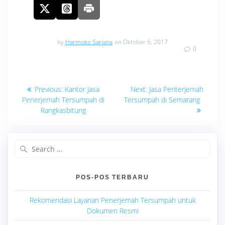
by
Harmoko Sarjana
on Oktober 6, 2017
0
Navigasi
Previous
Next
Previous:
Kantor Jasa
Next:
Jasa Penterjemah
post:
post:
pos
Penerjemah Tersumpah di
Tersumpah di Semarang
Rangkasbitung
Search
for:
POS-POS TERBARU
Rekomendasi Layanan Penerjemah Tersumpah untuk
Dokumen Resmi