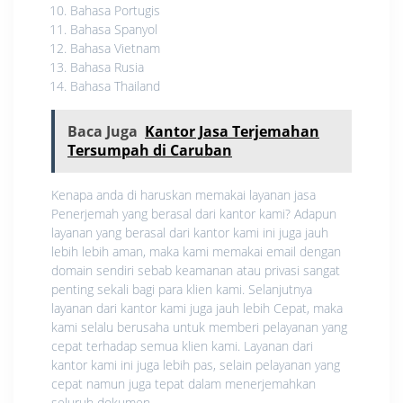
Bahasa Portugis
Bahasa Spanyol
Bahasa Vietnam
Bahasa Rusia
Bahasa Thailand
Baca Juga
Kantor Jasa Terjemahan
Tersumpah di Caruban
Kenapa anda di haruskan memakai layanan jasa
Penerjemah yang berasal dari kantor kami? Adapun
layanan yang berasal dari kantor kami ini juga jauh
lebih lebih aman, maka kami memakai email dengan
domain sendiri sebab keamanan atau privasi sangat
penting sekali bagi para klien kami. Selanjutnya
layanan dari kantor kami juga jauh lebih Cepat, maka
kami selalu berusaha untuk memberi pelayanan yang
cepat terhadap semua klien kami. Layanan dari
kantor kami ini juga lebih pas, selain pelayanan yang
cepat namun juga tepat dalam menerjemahkan
seluruh dokumen.