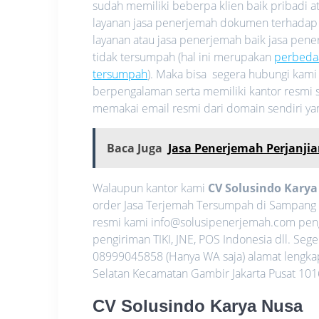
sudah memiliki beberpa klien baik pribadi
layanan jasa penerjemah dokumen terhadap
layanan atau jasa penerjemah baik jasa pe
tidak tersumpah (hal ini merupakan
perbeda
tersumpah
). Maka bisa segera hubungi kam
berpengalaman serta memiliki kantor resmi s
memakai email resmi dari domain sendiri y
Baca Juga
Jasa Penerjemah Perjanjia
Walaupun kantor kami
CV Solusindo Kary
order Jasa Terjemah Tersumpah di Sampang
resmi kami info@solusipenerjemah.com pen
pengiriman TIKI, JNE, POS Indonesia dll. S
08999045858 (Hanya WA saja) alamat lengkap 
Selatan Kecamatan Gambir Jakarta Pusat 1016
CV Solusindo Karya Nusa