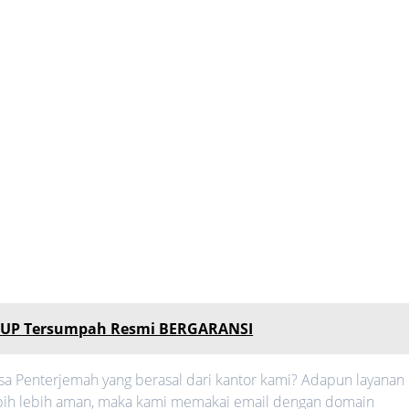
SIUP Tersumpah Resmi BERGARANSI
a Penterjemah yang berasal dari kantor kami? Adapun layanan
 lebih lebih aman, maka kami memakai email dengan domain