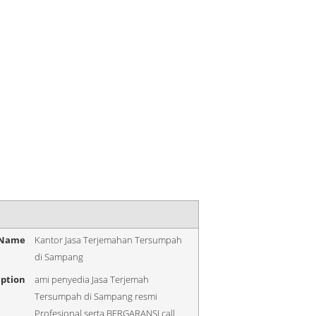
 Name
Kantor Jasa Terjemahan Tersumpah
di Sampang
iption
ami penyedia Jasa Terjemah
Tersumpah di Sampang resmi
Profesional serta BERGARANSI call