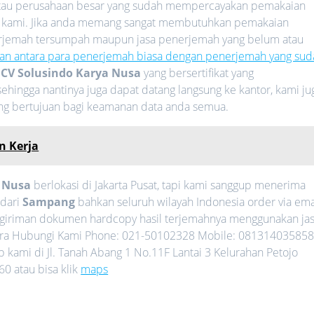
 atau perusahaan besar yang sudah mempercayakan pemakaian
 kami. Jika anda memang sangat membutuhkan pemakaian
nerjemah tersumpah maupun jasa penerjemah yang belum atau
an antara para penerjemah biasa dengan penerjemah yang sud
i
CV Solusindo Karya Nusa
yang bersertifikat yang
ehingga nantinya juga dapat datang langsung ke kantor, kami ju
ang bertujuan bagi keamanan data anda semua.
n Kerja
a Nusa
berlokasi di Jakarta Pusat, tapi kami sanggup menerima
 dari
Sampang
bahkan seluruh wilayah Indonesia order via ema
giriman dokumen hardcopy hasil terjemahnya menggunakan ja
egera Hubungi Kami Phone: 021-50102328 Mobile: 081314035858
kami di Jl. Tanah Abang 1 No.11F Lantai 3 Kelurahan Petojo
0 atau bisa klik
maps