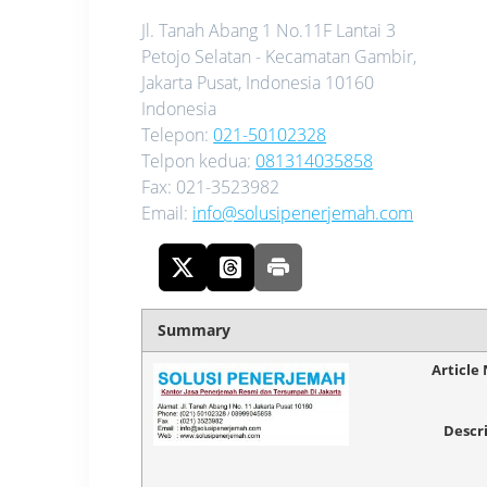
Jl. Tanah Abang 1 No.11F Lantai 3
Petojo Selatan - Kecamatan Gambir,
Jakarta Pusat
,
Indonesia
10160
Indonesia
Telepon:
021-50102328
Telpon kedua:
081314035858
Fax:
021-3523982
Email:
info@solusipenerjemah.com
Summary
Article
Descr