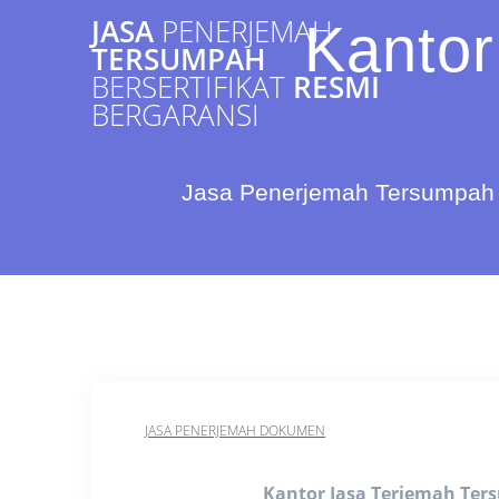
Skip
JASA
PENERJEMAH
Kantor
to
TERSUMPAH
content
BERSERTIFIKAT
RESMI
BERGARANSI
Jasa Penerjemah Tersumpah 
JASA PENERJEMAH DOKUMEN
Kantor Jasa Terjemah Te