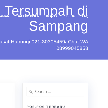
 Tersumpah di
YANAN
DAFTAR KLIEN
KONTAK
BLOG
FAQ
Sampang
Pusat Hubungi 021-30305459/ Chat WA
08999045858
Search
for:
POS-POS TERBARU