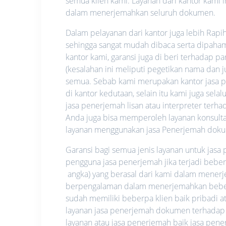
semua klien kami. Layanan dari kantor kami i
dalam menerjemahkan seluruh dokumen.
Dalam pelayanan dari kantor juga lebih Rapi
sehingga sangat mudah dibaca serta dipahami.
kantor kami, garansi juga di beri terhadap p
(kesalahan ini meliputi pegetikan nama dan
semua. Sebab kami merupakan kantor jasa pe
di kantor kedutaan, selain itu kami juga se
jasa penerjemah lisan atau interpreter ter
Anda juga bisa memperoleh layanan konsultas
layanan menggunakan jasa Penerjemah dok
Garansi bagi semua jenis layanan untuk jas
pengguna jasa penerjemah jika terjadi bebe
angka) yang berasal dari kami dalam mene
berpengalaman dalam menerjemahkan beberap
sudah memiliki beberpa klien baik pribadi
layanan jasa penerjemah dokumen terhadap
layanan atau jasa penerjemah baik jasa pe