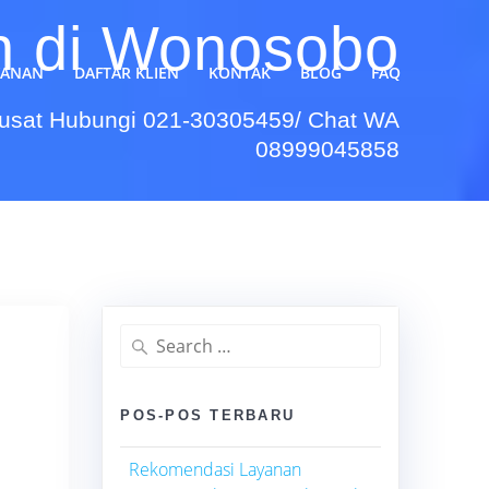
h di Wonosobo
YANAN
DAFTAR KLIEN
KONTAK
BLOG
FAQ
Pusat Hubungi 021-30305459/ Chat WA
08999045858
Search
for:
POS-POS TERBARU
Rekomendasi Layanan