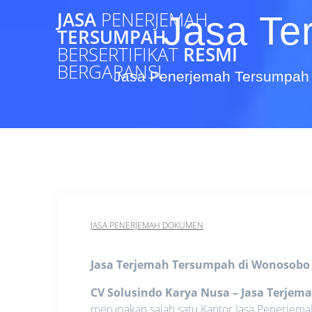
Skip
JASA
PENERJEMAH
Jasa Te
to
TERSUMPAH
content
BERSERTIFIKAT
RESMI
BERGARANSI
Jasa Penerjemah Tersumpah 
JASA PENERJEMAH DOKUMEN
Jasa Terjemah Tersumpah di Wonosob
CV Solusindo Karya Nusa – Jasa Terje
merupakan salah satu Kantor Jasa Penerjema