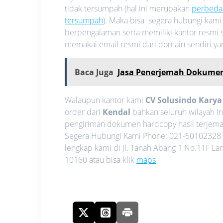
tidak tersumpah (hal ini merupakan
perbeda
tersumpah
). Maka bisa segera hubungi kam
berpengalaman serta memiliki kantor resmi s
memakai email resmi dari domain sendiri y
Baca Juga
Jasa Penerjemah Dokume
Walaupun kantor kami
CV Solusindo Kary
order dari
Kendal
bahkan seluruh wilayah I
pengiriman dokumen hardcopy hasil terjemah
Segera Hubungi Kami Phone: 021-50102328 
lengkap kami di Jl. Tanah Abang 1 No.11F La
10160 atau bisa klik
maps