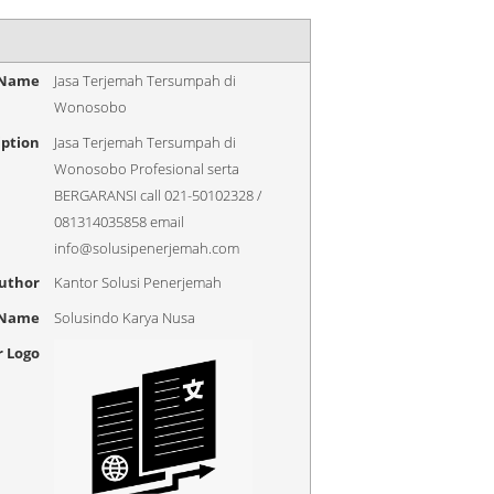
 Name
Jasa Terjemah Tersumpah di
Wonosobo
iption
Jasa Terjemah Tersumpah di
Wonosobo Profesional serta
BERGARANSI call 021-50102328 /
081314035858 email
info@solusipenerjemah.com
uthor
Kantor Solusi Penerjemah
 Name
Solusindo Karya Nusa
r Logo