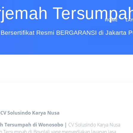
rjemah Tersumpa
HOME
LA
Bersertifikat Resmi BERGARANSI di Jakarta 
o
CV Solusindo Karya Nusa
mah Tersumpah di Wonosobo
|
CV Solusindo Karya Nusa
h Tersumpah di Boyolali yang menyediakan layanan jasa