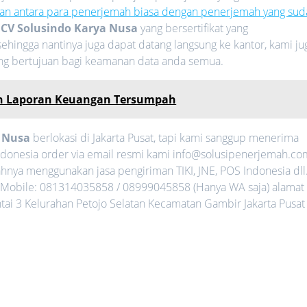
an antara para penerjemah biasa dengan penerjemah yang sud
i
CV Solusindo Karya Nusa
yang bersertifikat yang
ehingga nantinya juga dapat datang langsung ke kantor, kami ju
ang bertujuan bagi keamanan data anda semua.
n Laporan Keuangan Tersumpah
a Nusa
berlokasi di Jakarta Pusat, tapi kami sanggup menerima
ndonesia order via email resmi kami info@solusipenerjemah.co
nya menggunakan jasa pengiriman TIKI, JNE, POS Indonesia dll
Mobile: 081314035858 / 08999045858 (Hanya WA saja) alamat
ntai 3 Kelurahan Petojo Selatan Kecamatan Gambir Jakarta Pusat