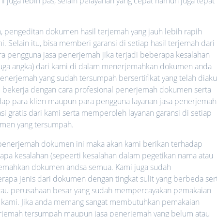
ni juga lebih pas, selain pelayanan yang cepat namun juga tepat
h, pengeditan dokumen hasil terjemah yang jauh lebih rapih
 Selain itu, bisa memberi garansi di setiap hasil terjemah dari
ara pengguna jasa penerjemah jika terjadi beberapa kesalahan
 juga angka) dari kami di dalam menerjemahkan dokumen anda
nerjemah yang sudah tersumpah bersertifikat yang telah diaku
lalu bekerja dengan cara profesional penerjemah dokumen serta
hadap para klien maupun para pengguna layanan jasa penerjemah
i gratis dari kami serta memperoleh layanan garansi di setiap
umen yang tersumpah.
a penerjemah dokumen ini maka akan kami berikan terhadap
rapa kesalahan (sepeerti kesalahan dalam pegetikan nama atau
rjemahkan dokumen andsa semua. Kami juga sudah
a jenis dari dokumen dengan tingkat sulit yang berbeda ser
 atau perusahaan besar yang sudah mempercayakan pemakaian
 kami. Jika anda memang sangat membutuhkan pemakaian
nerjemah tersumpah maupun jasa penerjemah yang belum atau