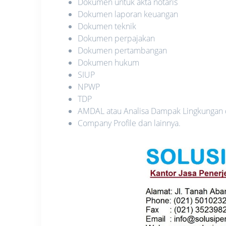
Dokumen untuk akta notaris
Dokumen laporan keuangan
Dokumen teknik
Dokumen perpajakan
Dokumen pertambangan
Dokumen hukum
SIUP
NPWP
TDP
AMDAL atau Analisa Dampak Lingkungan
Company Profile dan lainnya.